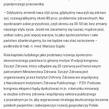
pojedynczego pracownika.
– Gdybyśmy zmienili nasz styl życia, gdybyśmy nauczyli się zdrowo
żyć, rozwiązalibyśmy około 80 proc. problemów zdrowotnych. Nie
wyobrażam sobie przyszłości, czyli okresu za 30-50 lat, bez zmiany
naszego stylu życia. Jeżeli nie zaczniemy się ruszać, mądrze
jeść
,
unikać cukru, jeść więcej warzyw, to jako społeczeństwo i całe
państwo zbankrutujemy, bo nie będzie nas stać na leczenie –
podkreśla dr hab. n. med. Mariusz Gujski.
Rola kapitału ludzkiego jako podstawy rozwoju społeczno-
ekonomicznego państwa to główny motyw VI edycji kongresu
Szczyt Zdrowie, który odbędzie się 20 czerwca pod honorowym
patronatem Ministerstwa Zdrowia. Szczyt Zdrowia jest
organizowany przez Instytut Ochrony Zdrowia we współpracy
z Narodowym Instytutem Zdrowia Publicznego – PZH. Podczas
kongresu eksperci będą dyskutować m.in. o kierunku innowacji
w służbie ochrony zdrowia i współpracy sektora publicznego
z prywatnym po to, aby wypracować strategię skutecznego leczenia
polskich pacjentów i zabezpieczyć rozwój gospodarczy Polski.