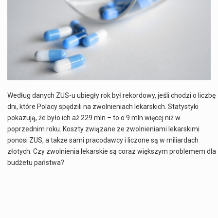
Co charakteryzuje wojnę na Ukrainie w 2026 roku? W 2026 roku wojna na Ukrainie trwa już pięć lat, a jej przebieg charakteryzuje się intensywnymi działaniami…
Czym jest Organizacja Traktatu Północnoatlantyckiego? Organizacja Traktatu Północnoatlantyckiego, powszechnie znana jako NATO, to międzynarodowy sojusz polityczno-wojskowy, który powstał 4 kwietnia 1949 roku. Został założony przez…
Jaką dynamikę wzrostu PKB przewidują prognozy gospodarcze dla Polski w 2026 roku? Prognozy dotyczące gospodarki Polski na rok 2026 sugerują, że Produkt Krajowy Brutto (PKB)…
Co to jest prognoza pogody na 14 dni? Prognoza pogody na 14 dni to niezwykle cenne narzędzie, które dostarcza szczegółowych informacji o długoterminowych warunkach atmosferycznych…
Według danych ZUS-u ubiegły rok był rekordowy, jeśli chodzi o liczbę
dni, które Polacy spędzili na zwolnieniach lekarskich. Statystyki
pokazują, że było ich aż 229 mln – to o 9 mln więcej niż w
poprzednim roku. Koszty związane ze zwolnieniami lekarskimi
ponosi ZUS, a także sami pracodawcy i liczone są w miliardach
złotych. Czy zwolnienia lekarskie są coraz większym problemem dla
budżetu państwa?