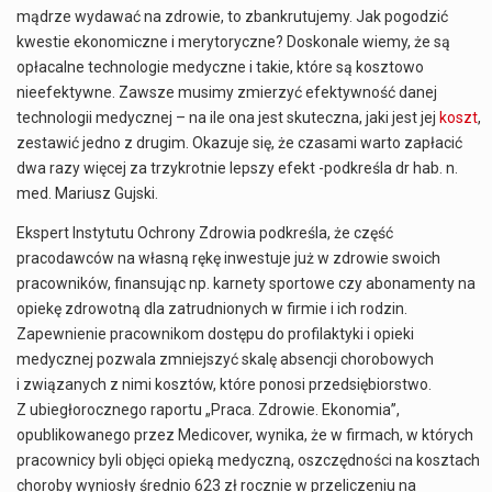
mądrze wydawać na zdrowie, to zbankrutujemy. Jak pogodzić
kwestie ekonomiczne i merytoryczne? Doskonale wiemy, że są
opłacalne technologie medyczne i takie, które są kosztowo
nieefektywne. Zawsze musimy zmierzyć efektywność danej
technologii medycznej – na ile ona jest skuteczna, jaki jest jej
koszt
,
zestawić jedno z drugim. Okazuje się, że czasami warto zapłacić
dwa razy więcej za trzykrotnie lepszy efekt -podkreśla dr hab. n.
med. Mariusz Gujski.
Ekspert Instytutu Ochrony Zdrowia podkreśla, że część
pracodawców na własną rękę inwestuje już w zdrowie swoich
pracowników, finansując np. karnety sportowe czy abonamenty na
opiekę zdrowotną dla zatrudnionych w firmie i ich rodzin.
Zapewnienie pracownikom dostępu do profilaktyki i opieki
medycznej pozwala zmniejszyć skalę absencji chorobowych
i związanych z nimi kosztów, które ponosi przedsiębiorstwo.
Z ubiegłorocznego raportu „Praca. Zdrowie. Ekonomia”,
opublikowanego przez Medicover, wynika, że w firmach, w których
pracownicy byli objęci opieką medyczną, oszczędności na kosztach
choroby wyniosły średnio 623 zł rocznie w przeliczeniu na