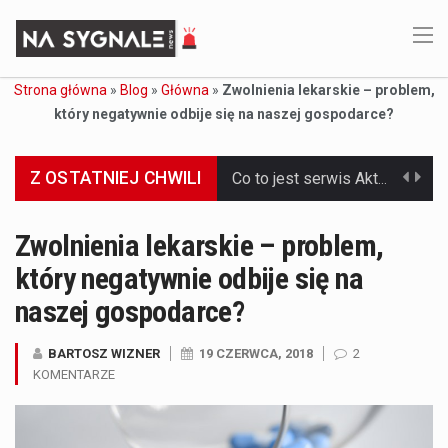
Strona główna
»
Blog
»
Główna
»
Zwolnienia lekarskie – problem,
który negatywnie odbije się na naszej gospodarce?
Z OSTATNIEJ CHWILI
Co to jest serwis Aktualności Polska dzisiaj? Serwis Aktualności Polska dzisiaj to żywy i nowoczesny portal, który dostarcza najświeższe wieści z kraju i zagranicy. Obejmuje…
Co to jest cyberbezpieczeństwo w sieci? Cyberbezpieczeństwo w Internecie stanowi istotny element ochrony systemów informacyjnych. Jego zasadniczym celem jest zabezpieczenie przed różnorodnymi cyberzagrożeniami oraz ryzykiem,…
Zwolnienia lekarskie – problem,
który negatywnie odbije się na
Czym były starożytne igrzyska olimpijskie w Grecji? Starożytne igrzyska olimpijskie odgrywały kluczową rolę w dziejach Grecji. Co cztery lata, w pięknej Olimpii, odbywały się te…
naszej gospodarce?
Co to jest globalne ocieplenie? Globalne ocieplenie to proces, który trwa od dłuższego czasu i prowadzi do podnoszenia się średnich temperatur zarówno na naszej planecie,…
BARTOSZ WIZNER
19 CZERWCA, 2018
2
Co to jest NATO? NATO, czyli Organizacja Traktatu Północnoatlantyckiego, to międzynarodowy sojusz wojskowy, który powstał 4 kwietnia 1949 roku. Jego głównym celem jest zapewnienie wolności…
KOMENTARZE
Estetyka i styl: Elegancja vs Minimalizm Główną różnicą, którą widać na pierwszy rzut oka, jest sposób pracy materiału. Rolety rzymskie to produkt typu "2 w 1"…