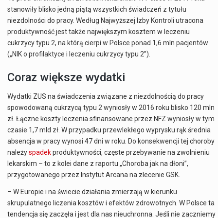
stanowiły blisko jedną piątą wszystkich świadczeń z tytułu
niezdolności do pracy. Według Najwyższej Izby Kontroli utracona
produktywność jest także największym kosztem w leczeniu
cukrzycy typu 2, na którą cierpi w Polsce ponad 1,6 mln pacjentów
(„NIK o profilaktyce i leczeniu cukrzycy typu 2”).
Coraz większe wydatki
Wydatki ZUS na świadczenia związane z niezdolnością do pracy
spowodowaną cukrzycą typu 2 wyniosły w 2016 roku blisko 120 mln
zł. Łączne koszty leczenia sfinansowane przez NFZ wyniosły w tym
czasie 1,7 mld zł. W przypadku przewlekłego wyprysku rąk średnia
absencja w pracy wynosi 47 dni w roku. Do konsekwencji tej choroby
należy
spadek
produktywności, częste przebywanie na zwolnieniu
lekarskim – to z kolei dane z raportu „Choroba jak na dłoni”,
przygotowanego przez Instytut Arcana na zlecenie GSK.
– W Europie i na świecie działania zmierzają w kierunku
skrupulatnego liczenia kosztów i efektów zdrowotnych. W Polsce ta
tendencja się zaczęła i jest dla nas nieuchronna. Jeśli nie zaczniemy