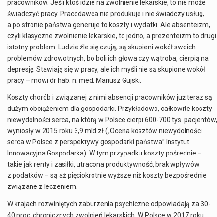
pracowników. Jeśli ktoś idzie na zwolnienie lekarskie, to nie może
świadczyć pracy. Pracodawca nie produkuje i nie świadczy usług,
a po stronie państwa generuje to koszty i wydatki. Ale absenteizm,
czyli klasyczne zwolnienie lekarskie, to jedno, a prezenteizm to drugi
istotny problem. Ludzie źle się czują, są skupieni wokół swoich
problemów zdrowotnych, bo boli ich głowa czy wątroba, cierpią na
depresję. Stawiają się w pracy, ale ich myśli nie są skupione wokół
pracy – mówi dr hab. n. med. Mariusz Gujski.
Koszty chorób i związanej z nimi absencji
pracowników
już teraz są
dużym obciążeniem dla gospodarki. Przykładowo, całkowite koszty
niewydolności serca, na którą w Polsce cierpi 600-700 tys. pacjentów,
wyniosły w 2015 roku 3,9 mld zł („Ocena kosztów niewydolności
serca w Polsce z perspektywy gospodarki państwa” Instytut
Innowacyjna Gospodarka). W tym przypadku koszty pośrednie –
takie jak renty i zasiłki, utracona produktywność, brak wpływów
z podatków – są aż pięciokrotnie wyższe niż koszty bezpośrednie
związane z leczeniem.
W krajach rozwiniętych zaburzenia psychiczne odpowiadają za 30-
40 proc. chronicznych zwolnień lekarskich. W Polsce w 2017 roku