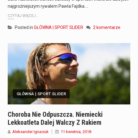
najgroźniejszym rywalem Pawła Fajdka.…
CZYTAJ WIĘCEJ...
Posted in
GŁÓWNA | SPORT SLIDER
2 komentarze
GŁÓWNA | SPORT SLIDER
Choroba Nie Odpuszcza. Niemiecki
Lekkoatleta Dalej Walczy Z Rakiem
Aleksander Ignaciuk
11 kwietnia, 2018