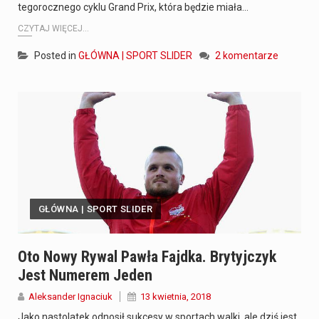
tegorocznego cyklu Grand Prix, która będzie miała…
CZYTAJ WIĘCEJ...
Posted in
GŁÓWNA | SPORT SLIDER
2 komentarze
GŁÓWNA | SPORT SLIDER
Oto Nowy Rywal Pawła Fajdka. Brytyjczyk
Jest Numerem Jeden
Aleksander Ignaciuk
13 kwietnia, 2018
Jako nastolatek odnosił sukcesy w sportach walki, ale dziś jest