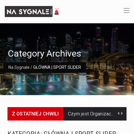
Category Archives
Na Sygnale
/
GŁÓWNA | SPORT SLIDER
Z OSTATNIEJ CHWILI
Jaką dynamikę wzrostu PKB przewidują prognozy gospodarcze dla Polski w 2026 roku? Prognozy dotyczące gospodarki Polski na rok 2026 sugerują, że Produkt Krajowy Brutto (PKB)…
Co to jest prognoza pogody na 14 dni? Prognoza pogody na 14 dni to niezwykle cenne narzędzie, które dostarcza szczegółowych informacji o długoterminowych warunkach atmosferycznych…