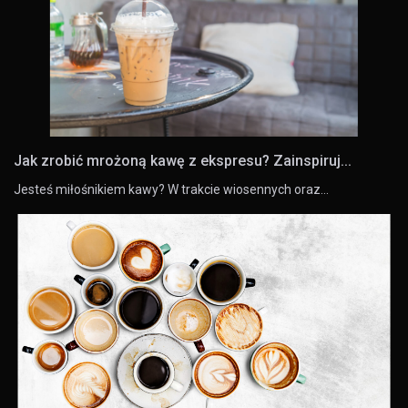
Jak zrobić mrożoną kawę z ekspresu? Zainspiruj...
Jesteś miłośnikiem kawy? W trakcie wiosennych oraz…