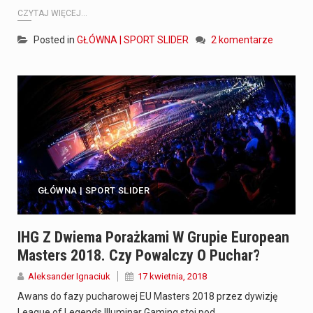
CZYTAJ WIĘCEJ...
Posted in
GŁÓWNA | SPORT SLIDER
2 komentarze
GŁÓWNA | SPORT SLIDER
IHG Z Dwiema Porażkami W Grupie European
Masters 2018. Czy Powalczy O Puchar?
Aleksander Ignaciuk
17 kwietnia, 2018
Awans do fazy pucharowej EU Masters 2018 przez dywizję
League of Legends Illuminar Gaming stoi pod…