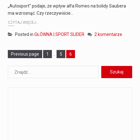
„Autosport” podaje, że wpływ alfa Romeo na bolidy Saubera
ma wzrosnąć. Czy rzeczywiście…
CZYTAJ WIĘCEJ...
Posted in
GŁÓWNA | SPORT SLIDER
2 komentarze
Page
Previous page
Page
1
…
Page
5
6