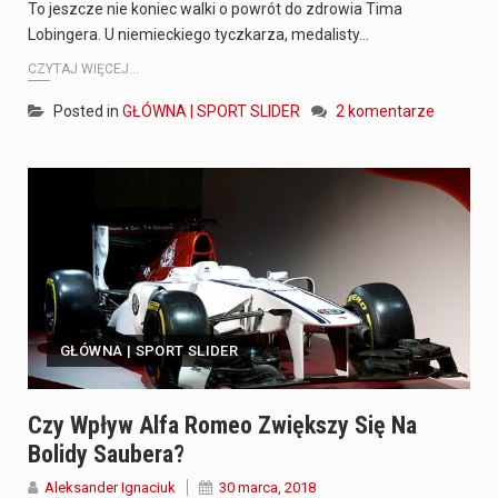
To jeszcze nie koniec walki o powrót do zdrowia Tima
Lobingera. U niemieckiego tyczkarza, medalisty…
CZYTAJ WIĘCEJ...
Posted in
GŁÓWNA | SPORT SLIDER
2 komentarze
GŁÓWNA | SPORT SLIDER
Czy Wpływ Alfa Romeo Zwiększy Się Na
Bolidy Saubera?
Aleksander Ignaciuk
30 marca, 2018