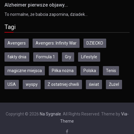
Alzheimer pierwsze objawy...
To normalne, że babcia zapomina, dziadek…
Tagi
Avengers
Avengers: Infinity War
DZIECKO
fakty dnia
Formula 1
Gry
Lifestyle
magiczne miejsca
Piłka nożna
Polska
Tenis
USA
wyspy
Z ostatniej chwili
świat
Żużel
Copyright © 2026
Na Sygnale
. All Rights Reserved. Theme by
Via-
Theme