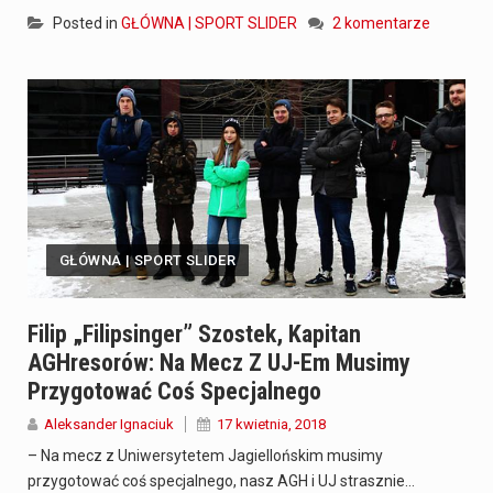
Posted in
GŁÓWNA | SPORT SLIDER
2 komentarze
GŁÓWNA | SPORT SLIDER
Filip „Filipsinger” Szostek, Kapitan
AGHresorów: Na Mecz Z UJ-Em Musimy
Przygotować Coś Specjalnego
Aleksander Ignaciuk
17 kwietnia, 2018
– Na mecz z Uniwersytetem Jagiellońskim musimy
przygotować coś specjalnego, nasz AGH i UJ strasznie…