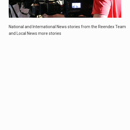
Estetyka i styl: Elegancja vs Minimalizm Główną różnicą, którą widać na pierwszy rzut oka, jest sposób pracy materiału. Rolety rzymskie to produkt typu "2 w 1"…
Co charakteryzuje wojnę na Ukrainie w 2026 roku? W 2026 roku wojna na Ukrainie trwa już pięć lat, a jej przebieg charakteryzuje się intensywnymi działaniami…
National and International News stories from the Reendex Team
and Local News more stories
Czym jest Organizacja Traktatu Północnoatlantyckiego? Organizacja Traktatu Północnoatlantyckiego, powszechnie znana jako NATO, to międzynarodowy sojusz polityczno-wojskowy, który powstał 4 kwietnia 1949 roku. Został założony przez…