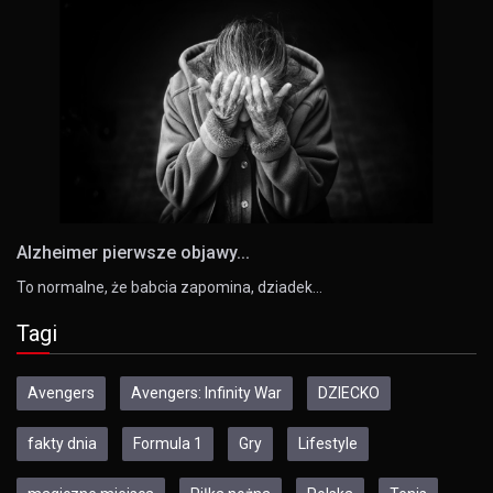
Alzheimer pierwsze objawy...
To normalne, że babcia zapomina, dziadek…
Tagi
Avengers
Avengers: Infinity War
DZIECKO
fakty dnia
Formula 1
Gry
Lifestyle