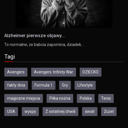
Alzheimer pierwsze objawy...
To normalne, że babcia zapomina, dziadek…
Tagi
Avengers
Avengers: Infinity War
DZIECKO
fakty dnia
Formula 1
Gry
Lifestyle
magiczne miejsca
Piłka nożna
Polska
Tenis
USA
wyspy
Z ostatniej chwili
świat
Żużel