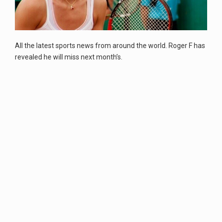
Estetyka i styl: Elegancja vs Minimalizm Główną różnicą, którą widać na pierwszy rzut oka, jest sposób pracy materiału. Rolety rzymskie to produkt typu "2 w 1"…
Co charakteryzuje wojnę na Ukrainie w 2026 roku? W 2026 roku wojna na Ukrainie trwa już pięć lat, a jej przebieg charakteryzuje się intensywnymi działaniami…
All the latest sports news from around the world. Roger F has
revealed he will miss next month’s.