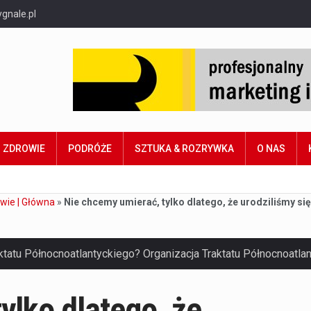
gnale.pl
ZDROWIE
PODRÓŻE
SZTUKA & ROZRYWKA
O NAS
wie | Główna
»
Nie chcemy umierać, tylko dlatego, że urodziliśmy się
ylko dlatego, że