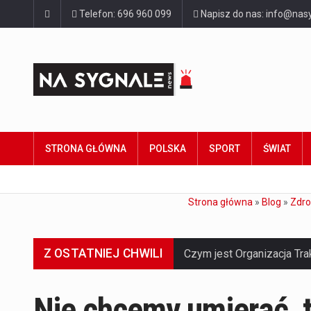
Telefon: 696 960 099
Napisz do nas: info@nasy
STRONA GŁÓWNA
POLSKA
SPORT
ŚWIAT
Strona główna
»
Blog
»
Zdro
Z OSTATNIEJ CHWILI
Nie chcemy umierać, t