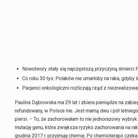
Nowotwory stały się najczęstszą przyczyną śmierci
Co roku 30 tys. Polaków nie umarłoby na raka, gdyby l
Pacjenci onkologiczni rozliczają rząd z niezrealizowa
Paulina Dąbrowska ma 29 lat i zbiera pieniądze na zabieg,
refundowany, w Polsce nie. Jest mamą dwu i pół letniego
piersi. – To, że zachorowałam to nie jednorazowy wybry
mutację genu, która zwiększa ryzyko zachorowania na raka
grudnia 2017 r. przyjmuję chemię. Po chemioterapii czek