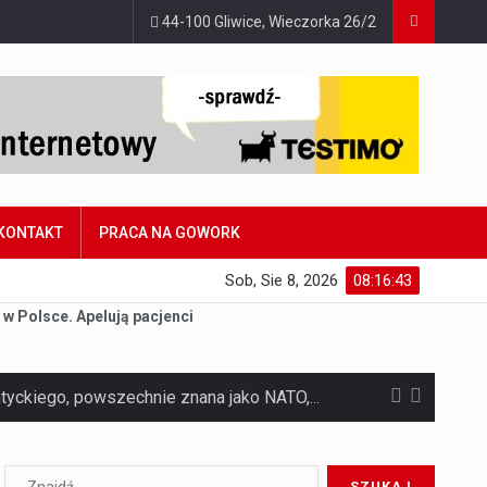
44-100 Gliwice, Wieczorka 26/2
KONTAKT
PRACA NA GOWORK
Sob, Sie 8, 2026
08:16:44
 w Polsce. Apelują pacjenci
Czym jest Organizacja Traktatu Północnoatlantyckiego? Organizacja Traktatu Północnoatlantyckiego, powszechnie znana jako NATO, to międzynarodowy sojusz polityczno-wojskowy, który powstał 4 kwietnia 1949 roku. Został założony przez…
Jaką dynamikę wzrostu PKB przewidują prognozy gospodarcze dla Polski w 2026 roku? Prognozy dotyczące gospodarki Polski na rok 2026 sugerują, że Produkt Krajowy Brutto (PKB)…