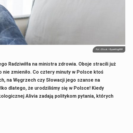
Fot. iStock / RyanKing999
o Radziwiłła na ministra zdrowia. Oboje stracili już
o nie zmieniło. Co cztery minuty w Polsce ktoś
ch, na Węgrzech czy Słowacji jego szanse na
ko dlatego, że urodziliśmy się w Polsce! Kiedy
logicznej Alivia zadają politykom pytania, których