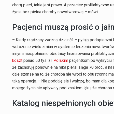
chorą pierś, takie jest prawo. A przecież profilaktyczne u
życie bez piętna choroby nowotworowej – mówi.
Pacjenci muszą prosić o ja
– Kiedy rządzący zaczną działać? – pytają podopieczni F
wdrożenie wielu zmian w systemie leczenia nowotworów, 
innymi niespełnienie obietnicy finansowania profilaktycz
koszt
ponad 50 tys. zł.
Polskim
pacjentkom po wykryciu m
że zachoruję ponownie na raka piersi sięga 70 proc., a na 
daje szanse na to, że choroba nie wróci to obustronna m
taką operację. – Nie poddaję się i walczę, bo mam dla kog
mojego życia nie upływały pod znakiem lęku, że choroba
Katalog niespełnionych obie