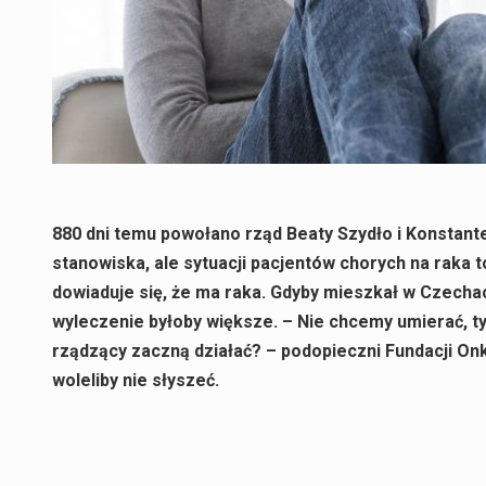
880 dni temu powołano rząd Beaty Szydło i Konstanteg
stanowiska, ale sytuacji pacjentów chorych na raka t
dowiaduje się, że ma raka. Gdyby mieszkał w Czecha
wyleczenie byłoby większe. – Nie chcemy umierać, tyl
rządzący zaczną działać? – podopieczni Fundacji Onko
woleliby nie słyszeć.