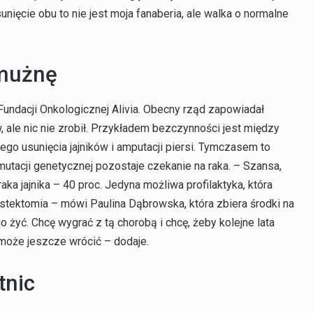
sunięcie obu to nie jest moja fanaberia, ale walka o normalne
łmużnę
undacji Onkologicznej Alivia. Obecny rząd zapowiadał
ale nic nie zrobił. Przykładem bezczynności jest między
nego usunięcia jajników i amputacji piersi. Tymczasem to
utacji genetycznej pozostaje czekanie na raka. – Szansa,
raka jajnika – 40 proc. Jedyna możliwa profilaktyka, która
astektomia – mówi Paulina Dąbrowska, która zbiera środki na
o żyć. Chcę wygrać z tą chorobą i chcę, żeby kolejne lata
 może jeszcze wrócić – dodaje.
tnic