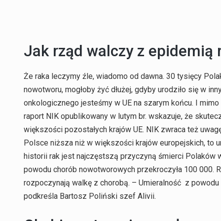
Jak rząd walczy z epidemią 
Że raka leczymy źle, wiadomo od dawna. 30 tysięcy Pola
nowotworu, mogłoby żyć dłużej, gdyby urodziło się w inny
onkologicznego jesteśmy w UE na szarym końcu. I mimo o
raport NIK opublikowany w lutym br. wskazuje, że skutec
większości pozostałych krajów UE. NIK zwraca też uwagę
Polsce niższa niż w większości krajów europejskich, to 
historii rak jest najczęstszą przyczyną śmierci Polaków 
powodu chorób nowotworowych przekroczyła 100 000. Ro
rozpoczynają walkę z chorobą. – Umieralność z powodu 
podkreśla Bartosz Poliński szef Alivii.