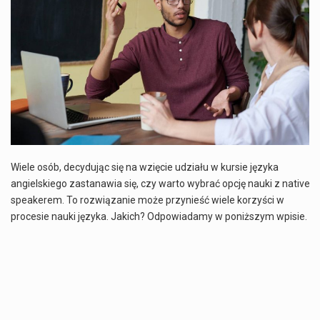
Co to jest NATO? NATO, czyli Organizacja Traktatu Północnoatlantyckiego, to międzynarodowy sojusz wojskowy, który powstał 4 kwietnia 1949 roku. Jego głównym celem jest zapewnienie wolności…
Estetyka i styl: Elegancja vs Minimalizm Główną różnicą, którą widać na pierwszy rzut oka, jest sposób pracy materiału. Rolety rzymskie to produkt typu "2 w 1"…
Co charakteryzuje wojnę na Ukrainie w 2026 roku? W 2026 roku wojna na Ukrainie trwa już pięć lat, a jej przebieg charakteryzuje się intensywnymi działaniami…
Czym jest Organizacja Traktatu Północnoatlantyckiego? Organizacja Traktatu Północnoatlantyckiego, powszechnie znana jako NATO, to międzynarodowy sojusz polityczno-wojskowy, który powstał 4 kwietnia 1949 roku. Został założony przez…
Wiele osób, decydując się na wzięcie udziału w kursie języka
angielskiego zastanawia się, czy warto wybrać opcję nauki z native
speakerem. To rozwiązanie może przynieść wiele korzyści w
procesie nauki języka. Jakich? Odpowiadamy w poniższym wpisie.