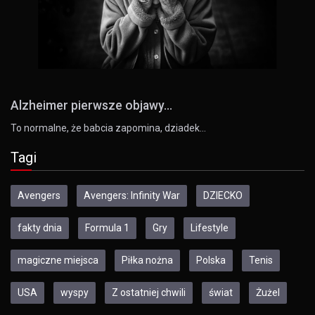
Alzheimer pierwsze objawy...
To normalne, że babcia zapomina, dziadek…
Tagi
Avengers
Avengers: Infinity War
DZIECKO
fakty dnia
Formula 1
Gry
Lifestyle
magiczne miejsca
Piłka nożna
Polska
Tenis
USA
wyspy
Z ostatniej chwili
świat
Żużel