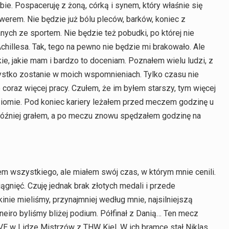
ie. Pospaceruję z żoną, córką i synem, który właśnie się
werem. Nie będzie już bólu pleców, barków, koniec z
ch ze sportem. Nie będzie też pobudki, po której nie
chillesa. Tak, tego na pewno nie będzie mi brakowało. Ale
kie, jakie mam i bardzo to doceniam. Poznałem wielu ludzi, z
stko zostanie w moich wspomnieniach. Tylko czasu nie
 coraz więcej pracy. Czułem, że im byłem starszy, tym więcej
iomie. Pod koniec kariery leżałem przed meczem godzinę u
 Później grałem, a po meczu znowu spędzałem godzinę na
 wszystkiego, ale miałem swój czas, w którym mnie cenili.
ągnięć. Czuję jednak brak złotych medali i przede
ie mieliśmy, przynajmniej według mnie, najsilniejszą
aneiro byliśmy bliżej podium. Półfinał z Danią… Ten mecz
IVE w Lidze Mistrzów z THW Kiel. W ich bramce stał Niklas