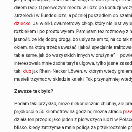
dałem radę. O pierwszym meczu w lidze po kontuzji wszys
strzelecki w Bundeslidze, a później poszedłem do szatni
dziecko
. Ja, wielki, dwumetrowy chłop, który nie jest wyl
rozkleiłem i po prostu wyłem. Pamiętam też rozmowę z 
jasność, że idę dobrą drogą, bo usłyszałem to, na co tak 
okiem, na którą trzeba uważać i jakoś specjalnie traktow
takie same, jak do wszystkich innych w drużynie” – powie
interesowała mnie żadna taryfa ulgowa, tylko jasne zasady
taki
klub
jak Rhein-Neckar Löwen, w którym wtedy grałem,
musieli trzymać w składzie kaleki. Tak przynajmniej wte
Zawsze tak było?
Podam taki przykład, może niekoniecznie chlubny, ale p
prędkości o 50 kilometrów na godzinę można stracić
pra
działa ten przepis jako jeden z pierwszych ludzi w Pols
blisko, kiedy zatrzymała mnie policja za przekroczenie p