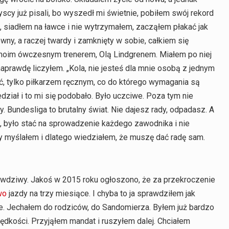
cy już pisali, bo wyszedł mi świetnie, pobiłem swój rekord
, siadłem na ławce i nie wytrzymałem, zacząłem płakać jak
ewny, a raczej twardy i zamknięty w sobie, całkiem się
moim ówczesnym trenerem, Olą Lindgrenem. Miałem po niej
naprawdę liczyłem. „Kola, nie jesteś dla mnie osobą z jednym
ać, tylko piłkarzem ręcznym, co do którego wymagania są
dział i to mi się podobało. Było uczciwe. Poza tym nie
. Bundesliga to brutalny świat. Nie dajesz rady, odpadasz. A
 było stać na sprowadzenie każdego zawodnika i nie
dy myślałem i dlatego wiedziałem, że muszę dać radę sam.
rawdziwy. Jakoś w 2015 roku ogłoszono, że za przekroczenie
wo
jazdy na trzy miesiące. I chyba to ja sprawdziłem jak
ce. Jechałem do rodziców, do Sandomierza. Byłem już bardzo
rędkości. Przyjąłem mandat i ruszyłem dalej. Chciałem