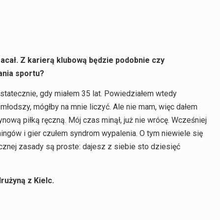
racał. Z karierą klubową będzie podobnie czy
ania sportu?
statecznie, gdy miałem 35 lat. Powiedziałem wtedy
 młodszy, mógłby na mnie liczyć. Ale nie mam, więc dałem
nową piłką ręczną. Mój czas minął, już nie wrócę. Wcześniej
ingów i gier czułem syndrom wypalenia. O tym niewiele się
znej zasady są proste: dajesz z siebie sto dziesięć
rużyną z Kielc.