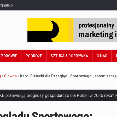
gnale.pl
ZDROWIE
PODRÓŻE
SZTUKA & ROZRYWKA
O NAS
g
»
Główna
»
Karol Bielecki dla Przeglądu Sportowego: jestem szcz
zeglądu Sportowego: