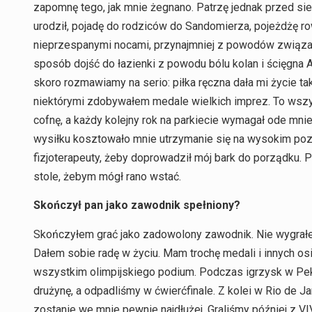
zapomnę tego, jak mnie żegnano. Patrzę jednak przed sieb
urodził, pojadę do rodziców do Sandomierza, pojeżdżę ro
nieprzespanymi nocami, przynajmniej z powodów związany
sposób dojść do łazienki z powodu bólu kolan i ścięgna A
skoro rozmawiamy na serio: piłka ręczna dała mi życie ta
niektórymi zdobywałem medale wielkich imprez. To wszy
cofnę, a każdy kolejny rok na parkiecie wymagał ode mnie
wysiłku kosztowało mnie utrzymanie się na wysokim poz
fizjoterapeuty, żeby doprowadził mój bark do porządku.
stole, żebym mógł rano wstać.
Skończył pan jako zawodnik spełniony?
Skończyłem grać jako zadowolony zawodnik. Nie wygrałem
Dałem sobie radę w życiu. Mam trochę medali i innych osi
wszystkim olimpijskiego podium. Podczas igrzysk w Pekin
drużynę, a odpadliśmy w ćwierćfinale. Z kolei w Rio de J
zostanie we mnie pewnie najdłużej. Graliśmy później z V