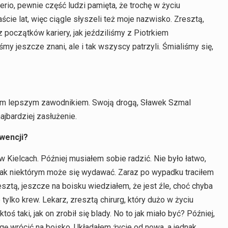
erio, pewnie część ludzi pamięta, że trochę w życiu
cie lat, więc ciągle słyszeli też moje nazwisko. Zresztą,
początków kariery, jak jeździliśmy z Piotrkiem
y jeszcze znani, ale i tak wszyscy patrzyli. Śmialiśmy się,
kim lepszym zawodnikiem. Swoją drogą, Sławek Szmal
ajbardziej zasłużenie.
wencji?
Kielcach. Później musiałem sobie radzić. Nie było łatwo,
 jak niektórym może się wydawać. Zaraz po wypadku traciłem
ztą, jeszcze na boisku wiedziałem, że jest źle, choć chyba
 tylko krew. Lekarz, zresztą chirurg, który dużo w życiu
toś taki, jak on zrobił się blady. No to jak miało być? Później,
mogę wrócić na boisko. Układałem życie od nowa, a jednak