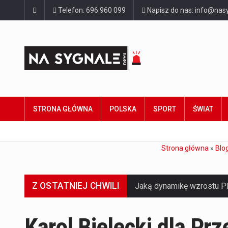
Telefon: 696 960 099
Napisz do nas: info@nasy
STRONA GŁÓWNA
POLSKA
SPORT
ŚWIAT
Strona główna
»
Blo
Z OSTATNIEJ CHWILI
Karol Bielecki dla Pr