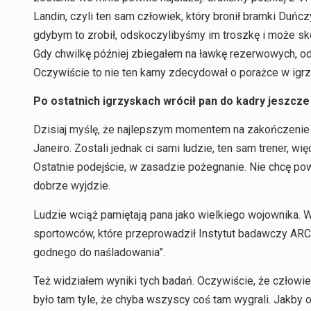
Landin, czyli ten sam człowiek, który bronił bramki Duńc
gdybym to zrobił, odskoczylibyśmy im troszkę i może skoń
Gdy chwilkę później zbiegałem na ławkę rezerwowych, od
Oczywiście to nie ten karny zdecydował o porażce w ig
Po ostatnich igrzyskach wrócił pan do kadry jeszcze
Dzisiaj myślę, że najlepszym momentem na zakończenie k
Janeiro. Zostali jednak ci sami ludzie, ten sam trener, w
Ostatnie podejście, w zasadzie pożegnanie. Nie chcę pow
dobrze wyjdzie.
Ludzie wciąż pamiętają pana jako wielkiego wojownika. W
sportowców, które przeprowadził Instytut badawczy ARC R
godnego do naśladowania”.
Też widziałem wyniki tych badań. Oczywiście, że człowieko
było tam tyle, że chyba wszyscy coś tam wygrali. Jakby