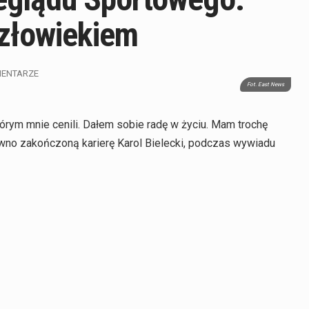
człowiekiem
MENTARZE
Fot. East News
órym mnie cenili. Dałem sobie radę w życiu. Mam trochę
wno zakończoną karierę Karol Bielecki, podczas wywiadu