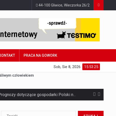
44-100 Gliwice, Wieczorka 26/2
KONTAKT
PRACA NA GOWORK
Sob, Sie 8, 2026
15:53:26
ęśliwym człowiekiem
Jaką dynamikę wzrostu PKB przewidują prognozy gospodarcze dla Polski w 2026 roku? Prognozy dotyczące gospodarki Polski na rok 2026 sugerują, że Produkt Krajowy Brutto (PKB)…
Co to jest prognoza pogody na 14 dni? Prognoza pogody na 14 dni to niezwykle cenne narzędzie, które dostarcza szczegółowych informacji o długoterminowych warunkach atmosferycznych…