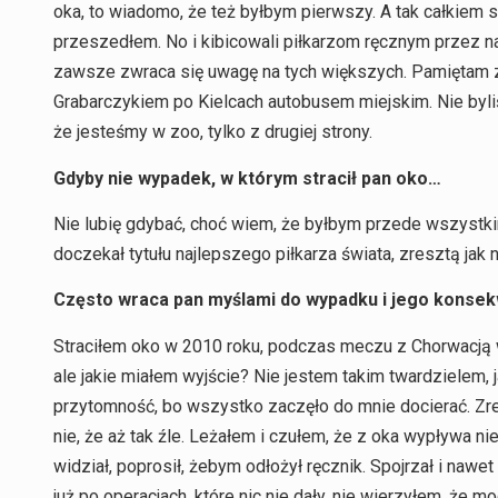
oka, to wiadomo, że też byłbym pierwszy. A tak całkiem s
przeszedłem. No i kibicowali piłkarzom ręcznym przez naś
zawsze zwraca się uwagę na tych większych. Pamiętam z 
Grabarczykiem po Kielcach autobusem miejskim. Nie byliśm
że jesteśmy w zoo, tylko z drugiej strony.
Gdyby nie wypadek, w którym stracił pan oko…
Nie lubię gdybać, choć wiem, że byłbym przede wszyst
doczekał tytułu najlepszego piłkarza świata, zresztą jak n
Często wraca pan myślami do wypadku i jego konsek
Straciłem oko w 2010 roku, podczas meczu z Chorwacją w 
ale jakie miałem wyjście? Nie jestem takim twardzielem,
przytomność, bo wszystko zaczęło do mnie docierać. Zres
nie, że aż tak źle. Leżałem i czułem, że z oka wypływa nie
widział, poprosił, żebym odłożył ręcznik. Spojrzał i nawet k
już po operacjach, które nic nie dały, nie wierzyłem, że 