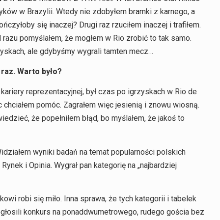
zyków w Brazylii. Wtedy nie zdobyłem bramki z karnego, a
czyłoby się inaczej? Drugi raz rzuciłem inaczej i trafiłem.
 razu pomyślałem, że mogłem w Rio zrobić to tak samo.
rzyskach, ale gdybyśmy wygrali tamten mecz…
 raz. Warto było?
ariery reprezentacyjnej, był czas po igrzyskach w Rio de
ięc chciałem pomóc. Zagrałem więc jesienią i znowu wiosną.
iedzieć, że popełniłem błąd, bo myślałem, że jakoś to
idziałem wyniki badań na temat popularności polskich
ynek i Opinia. Wygrał pan kategorię na „najbardziej
wi robi się miło. Inna sprawa, że tych kategorii i tabelek
 ogłosili konkurs na ponaddwumetrowego, rudego gościa bez