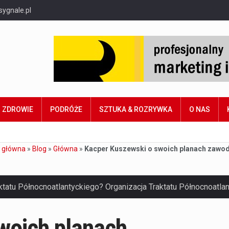
sygnale.pl
ZDROWIE
PODRÓŻE
SZTUKA & ROZRYWKA
O NAS
 główna
»
Blog
»
Główna
»
Kacper Kuszewski o swoich planach zawo
woich planach