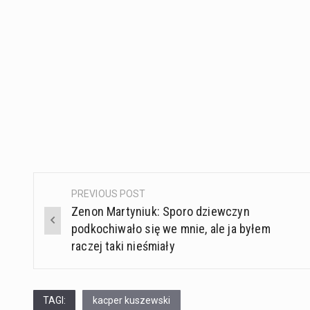
PREVIOUS POST
Post
Zenon Martyniuk: Sporo dziewczyn
navigation
podkochiwało się we mnie, ale ja byłem
raczej taki nieśmiały
TAGI:
kacper kuszewski