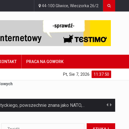
44-100 Gliwice, Wieczorka 26/2
KONTAKT
PRACA NA GOWORK
Pt, Sie 7, 2026
11:37:51
dowych
Czym jest Organizacja Traktatu Północnoatlantyckiego? Organizacja Traktatu Północnoatlantyckiego, powszechnie znana jako NATO, to międzynarodowy sojusz polityczno-wojskowy, który powstał 4 kwietnia 1949 roku. Został założony przez…
Jaką dynamikę wzrostu PKB przewidują prognozy gospodarcze dla Polski w 2026 roku? Prognozy dotyczące gospodarki Polski na rok 2026 sugerują, że Produkt Krajowy Brutto (PKB)…