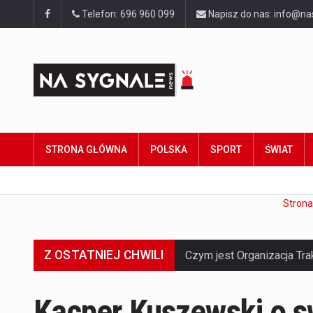
Telefon: 696 960 099
Napisz do nas: info@na
STRONA GŁÓWNA
POLSKA
SPORT
ŚWIAT
Strona
Z OSTATNIEJ CHWILI
Kacper Kuszewski o s