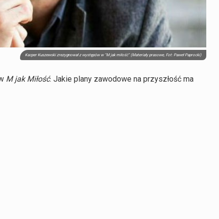
Kacper Kuszewski zrezygnował z występów w "M jak miłość" (Materiały prasowe, Fot: Paweł Paprocki)
 w
M jak Miłość
. Jakie plany zawodowe na przyszłość ma