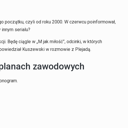
go początku, czyli od roku 2000. W czerwcu poinformował,
w innym serialu?
cji
. Będę ciągle w „M jak miłość”, odcinki, w których
 powiedział Kuszewski w rozmowie z Plejadą.
 planach zawodowych
monogram.