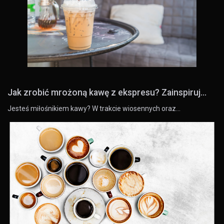
Jak zrobić mrożoną kawę z ekspresu? Zainspiruj...
Jesteś miłośnikiem kawy? W trakcie wiosennych oraz…