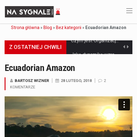
Strona główna
»
Blog
»
Bez kategorii
»
Ecuadorian Amazon
Z OSTATNIEJ CHWILI
Jaką dynamikę wzrostu PKB przewidują prognozy gospodarcze dla Polski w 2026 roku? Prognozy dotyczące gospodarki Polski na rok 2026 sugerują, że Produkt Krajowy Brutto (PKB)…
Co to jest prognoza pogody na 14 dni? Prognoza pogody na 14 dni to niezwykle cenne narzędzie, które dostarcza szczegółowych informacji o długoterminowych warunkach atmosferycznych…
Ecuadorian Amazon
Co to jest serwis Aktualności Polska dzisiaj? Serwis Aktualności Polska dzisiaj to żywy i nowoczesny portal, który dostarcza najświeższe wieści z kraju i zagranicy. Obejmuje…
BARTOSZ WIZNER
28 LUTEGO, 2018
2
KOMENTARZE
Co to jest cyberbezpieczeństwo w sieci? Cyberbezpieczeństwo w Internecie stanowi istotny element ochrony systemów informacyjnych. Jego zasadniczym celem jest zabezpieczenie przed różnorodnymi cyberzagrożeniami oraz ryzykiem,…
Czym były starożytne igrzyska olimpijskie w Grecji? Starożytne igrzyska olimpijskie odgrywały kluczową rolę w dziejach Grecji. Co cztery lata, w pięknej Olimpii, odbywały się te…
Co to jest globalne ocieplenie? Globalne ocieplenie to proces, który trwa od dłuższego czasu i prowadzi do podnoszenia się średnich temperatur zarówno na naszej planecie,…
Co to jest NATO? NATO, czyli Organizacja Traktatu Północnoatlantyckiego, to międzynarodowy sojusz wojskowy, który powstał 4 kwietnia 1949 roku. Jego głównym celem jest zapewnienie wolności…