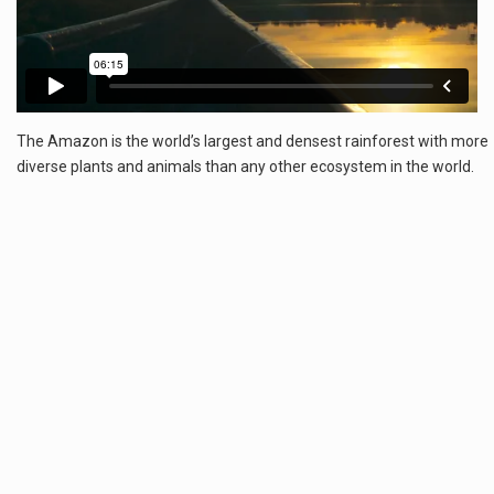
Estetyka i styl: Elegancja vs Minimalizm Główną różnicą, którą widać na pierwszy rzut oka, jest sposób pracy materiału. Rolety rzymskie to produkt typu "2 w 1"…
Co charakteryzuje wojnę na Ukrainie w 2026 roku? W 2026 roku wojna na Ukrainie trwa już pięć lat, a jej przebieg charakteryzuje się intensywnymi działaniami…
Czym jest Organizacja Traktatu Północnoatlantyckiego? Organizacja Traktatu Północnoatlantyckiego, powszechnie znana jako NATO, to międzynarodowy sojusz polityczno-wojskowy, który powstał 4 kwietnia 1949 roku. Został założony przez…
The Amazon is the world’s largest and densest rainforest with more
diverse plants and animals than any other ecosystem in the world.