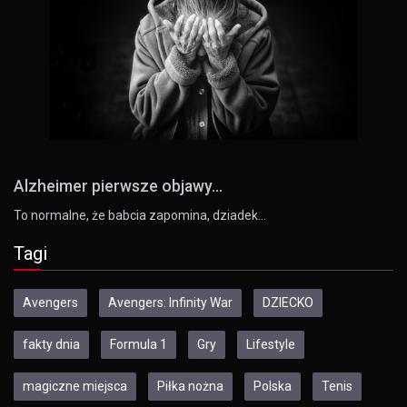
Alzheimer pierwsze objawy...
To normalne, że babcia zapomina, dziadek…
Tagi
Avengers
Avengers: Infinity War
DZIECKO
fakty dnia
Formula 1
Gry
Lifestyle
magiczne miejsca
Piłka nożna
Polska
Tenis