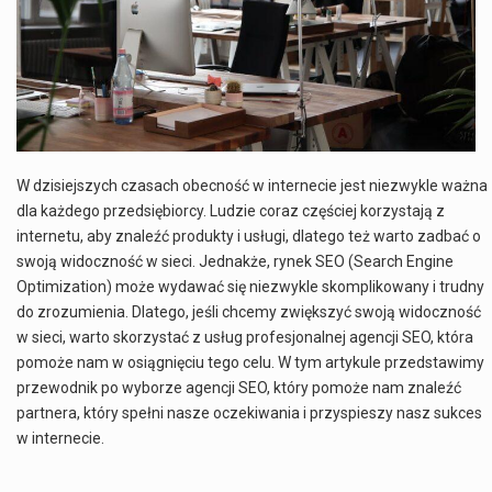
Co charakteryzuje wojnę na Ukrainie w 2026 roku? W 2026 roku wojna na Ukrainie trwa już pięć lat, a jej przebieg charakteryzuje się intensywnymi działaniami…
Czym jest Organizacja Traktatu Północnoatlantyckiego? Organizacja Traktatu Północnoatlantyckiego, powszechnie znana jako NATO, to międzynarodowy sojusz polityczno-wojskowy, który powstał 4 kwietnia 1949 roku. Został założony przez…
Jaką dynamikę wzrostu PKB przewidują prognozy gospodarcze dla Polski w 2026 roku? Prognozy dotyczące gospodarki Polski na rok 2026 sugerują, że Produkt Krajowy Brutto (PKB)…
Co to jest prognoza pogody na 14 dni? Prognoza pogody na 14 dni to niezwykle cenne narzędzie, które dostarcza szczegółowych informacji o długoterminowych warunkach atmosferycznych…
W dzisiejszych czasach obecność w internecie jest niezwykle ważna
dla każdego przedsiębiorcy. Ludzie coraz częściej korzystają z
internetu, aby znaleźć produkty i usługi, dlatego też warto zadbać o
swoją widoczność w sieci. Jednakże, rynek SEO (Search Engine
Optimization) może wydawać się niezwykle skomplikowany i trudny
do zrozumienia. Dlatego, jeśli chcemy zwiększyć swoją widoczność
w sieci, warto skorzystać z usług profesjonalnej agencji SEO, która
pomoże nam w osiągnięciu tego celu. W tym artykule przedstawimy
przewodnik po wyborze agencji SEO, który pomoże nam znaleźć
partnera, który spełni nasze oczekiwania i przyspieszy nasz sukces
w internecie.