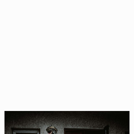
Co charakteryzuje wojnę na Ukrainie w 2026 roku? W 2026 roku wojna na Ukrainie trwa już pięć lat, a jej przebieg charakteryzuje się intensywnymi działaniami…
Czym jest Organizacja Traktatu Północnoatlantyckiego? Organizacja Traktatu Północnoatlantyckiego, powszechnie znana jako NATO, to międzynarodowy sojusz polityczno-wojskowy, który powstał 4 kwietnia 1949 roku. Został założony przez…
Jaką dynamikę wzrostu PKB przewidują prognozy gospodarcze dla Polski w 2026 roku? Prognozy dotyczące gospodarki Polski na rok 2026 sugerują, że Produkt Krajowy Brutto (PKB)…
Co to jest prognoza pogody na 14 dni? Prognoza pogody na 14 dni to niezwykle cenne narzędzie, które dostarcza szczegółowych informacji o długoterminowych warunkach atmosferycznych…