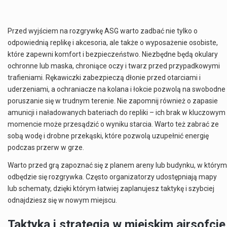
Przed wyjściem na rozgrywkę ASG warto zadbać nie tylko o
odpowiednią replikę i akcesoria, ale także o wyposażenie osobiste,
które zapewni komfort i bezpieczeństwo. Niezbędne będą okulary
ochronne lub maska, chroniące oczy i twarz przed przypadkowymi
trafieniami. Rękawiczki zabezpieczą dłonie przed otarciami i
uderzeniami, a ochraniacze na kolana i łokcie pozwolą na swobodne
poruszanie się w trudnym terenie. Nie zapomnij również o zapasie
amunicji i naładowanych bateriach do repliki – ich brak w kluczowym
momencie może przesądzić o wyniku starcia. Warto też zabrać ze
sobą wodę i drobne przekąski, które pozwolą uzupełnić energię
podczas przerw w grze.
Warto przed grą zapoznać się z planem areny lub budynku, w którym
odbędzie się rozgrywka. Często organizatorzy udostępniają mapy
lub schematy, dzięki którym łatwiej zaplanujesz taktykę i szybciej
odnajdziesz się w nowym miejscu.
Taktyka i strategia w miejskim airsofcie