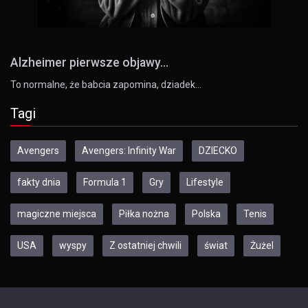
Alzheimer pierwsze objawy...
To normalne, że babcia zapomina, dziadek…
Tagi
Avengers
Avengers: Infinity War
DZIECKO
fakty dnia
Formula 1
Gry
Lifestyle
magiczne miejsca
Piłka nożna
Polska
Tenis
USA
wyspy
Z ostatniej chwili
świat
Żużel