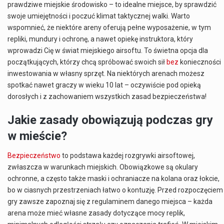
prawdziwe miejskie środowisko – to idealne miejsce, by sprawdzić
swoje umiejętności i poczuć klimat taktycznej walki. Warto
wspomnieć, że niektóre areny oferują pełne wyposażenie, w tym
repliki, mundury i ochronę, a nawet opiekę instruktora, który
wprowadzi Cię w świat miejskiego airsoftu. To świetna opcja dla
początkujących, którzy chcą spróbować swoich sił
bez
konieczności
inwestowania w własny sprzęt. Na niektórych arenach możesz
spotkać nawet graczy w wieku 10 lat – oczywiście pod opieką
dorosłych i z zachowaniem wszystkich zasad bezpieczeństwa!
Jakie zasady obowiązują podczas gry
w mieście?
Bezpieczeństwo
to podstawa każdej rozgrywki airsoftowej,
zwłaszcza w warunkach miejskich. Obowiązkowe są okulary
ochronne, a często także maski i ochraniacze na kolana oraz łokcie,
bo w ciasnych przestrzeniach łatwo o kontuzję. Przed rozpoczęciem
gry zawsze zapoznaj się z regulaminem danego miejsca – każda
arena może mieć własne zasady dotyczące mocy replik,