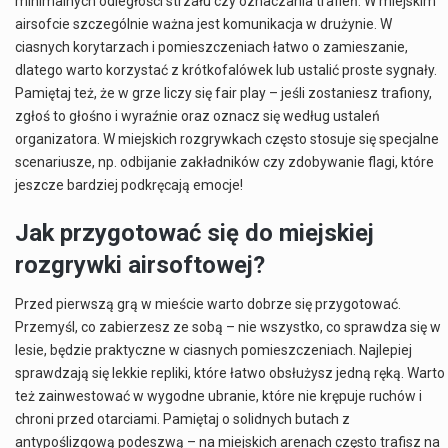
minimalnych odległości strzału czy oznaczania trafień. W miejskim
airsofcie szczególnie ważna jest komunikacja w drużynie. W
ciasnych korytarzach i pomieszczeniach łatwo o zamieszanie,
dlatego warto korzystać z krótkofalówek lub ustalić proste sygnały.
Pamiętaj też, że w grze liczy się fair play – jeśli zostaniesz trafiony,
zgłoś to głośno i wyraźnie oraz oznacz się według ustaleń
organizatora. W miejskich rozgrywkach często stosuje się specjalne
scenariusze, np. odbijanie zakładników czy zdobywanie flagi, które
jeszcze bardziej podkręcają emocje!
Jak przygotować się do miejskiej
rozgrywki airsoftowej?
Przed pierwszą grą w mieście warto dobrze się przygotować.
Przemyśl, co zabierzesz ze sobą – nie wszystko, co sprawdza się w
lesie, będzie praktyczne w ciasnych pomieszczeniach. Najlepiej
sprawdzają się lekkie repliki, które łatwo obsłużysz jedną ręką. Warto
też zainwestować w wygodne ubranie, które nie krępuje ruchów i
chroni przed otarciami. Pamiętaj o solidnych butach z
antypoślizgową podeszwą – na miejskich arenach często trafisz na