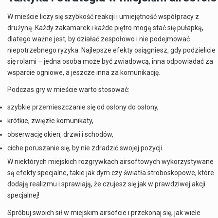
W mieście liczy się szybkość reakcji i umiejętność współpracy z
drużyną. Każdy zakamarek i każde piętro mogą stać się pułapką,
dlatego ważne jest, by działać zespołowo i nie podejmować
niepotrzebnego ryzyka. Najlepsze efekty osiągniesz, gdy podzielicie
się rolami – jedna osoba może być zwiadowcą, inna odpowiadać za
wsparcie ogniowe, a jeszcze inna za komunikację.
Podczas gry w mieście warto stosować:
szybkie przemieszczanie się od osłony do osłony,
krótkie, zwięzłe komunikaty,
obserwację okien, drzwi i schodów,
ciche poruszanie się, by nie zdradzić swojej pozycji.
W niektórych miejskich rozgrywkach airsoftowych wykorzystywane
są efekty specjalne, takie jak dym czy światła stroboskopowe, które
dodają realizmu i sprawiają, że czujesz się jak w prawdziwej akcji
specjalnej!
Spróbuj swoich sił w miejskim airsofcie i przekonaj się, jak wiele