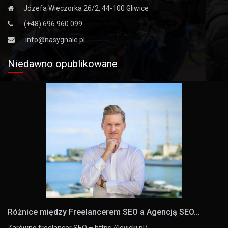
Józefa Wieczorka 26/2, 44-100 Gliwice
(+48) 696 960 099
info@nasygnale.pl
Niedawno opublikowane
Różnice między Freelancerem SEO a Agencją SEO...
Zarówno freelancer SEO – https://levicki.pl/,…