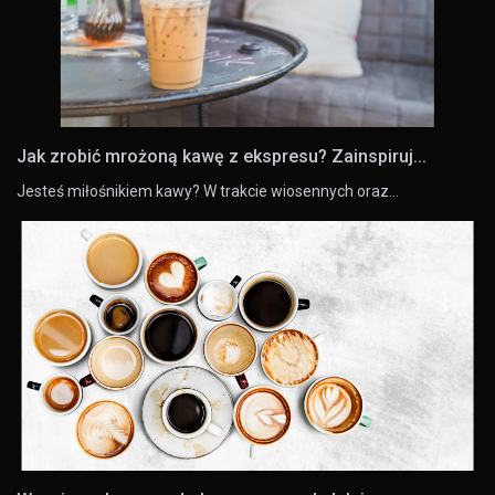
Jak zrobić mrożoną kawę z ekspresu? Zainspiruj...
Jesteś miłośnikiem kawy? W trakcie wiosennych oraz…