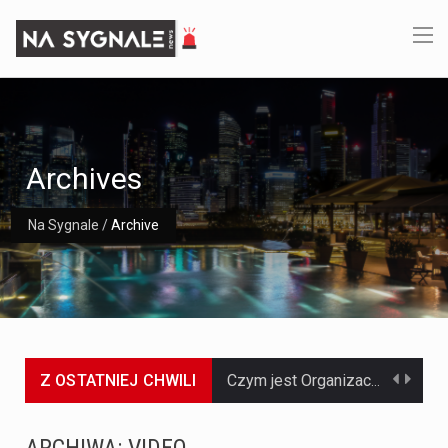
Archives
Na Sygnale
/
Archive
Z OSTATNIEJ CHWILI
Jaką dynamikę wzrostu PKB przewidują prognozy gospodarcze dla Polski w 2026 roku? Prognozy dotyczące gospodarki Polski na rok 2026 sugerują, że Produkt Krajowy Brutto (PKB)…
Co to jest prognoza pogody na 14 dni? Prognoza pogody na 14 dni to niezwykle cenne narzędzie, które dostarcza szczegółowych informacji o długoterminowych warunkach atmosferycznych…