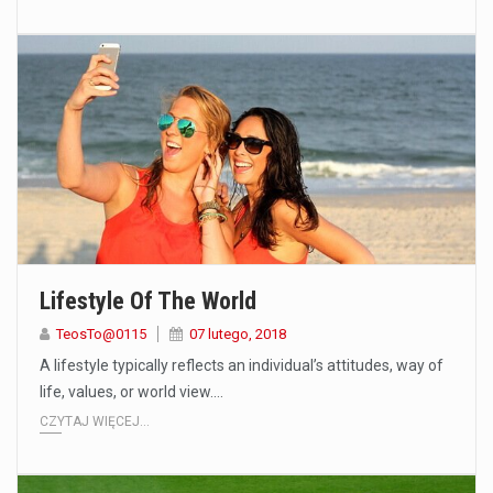
Lifestyle Of The World
TeosTo@0115
07 lutego, 2018
A lifestyle typically reflects an individual’s attitudes, way of
life, values, or world view.…
CZYTAJ WIĘCEJ...