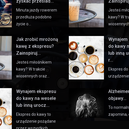
zyskać przesiad...
Zainspiruj 
Minuta jazdy rowerem
Jesteś mił
przedłuża podobno
kawy? W tr
życie o…
wiosennyc
Jak zrobić mrożoną
Wynajem 
kawę z ekspresu?
do kawy 
Zainspiruj...
lub inną 
r...
Jesteś miłośnikiem
kawy? W trakcie
Ekspres do
wiosennych oraz…
urządzeni
Wynajem ekspresu
Alzheime
do kawy na wesele
objawy...
lub inną urocz...
To normaln
Ekspres do kawy to
zapomina, 
urządzenie pożądane
przez wszystkich…