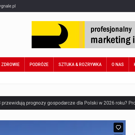
gnale.pl
ZDROWIE
PODRÓŻE
SZTUKA & ROZRYWKA
O NAS