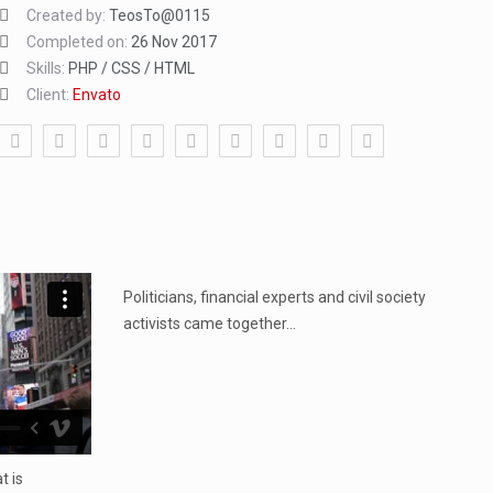
Created by:
TeosTo@0115
Completed on:
26 Nov 2017
Skills:
PHP / CSS / HTML
Client:
Envato
...
Politicians, financial experts and civil society
activists came together…
t is