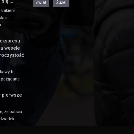
się!...
świat
Żużel
ośnikiem
akcie
h…
ekspresu
na wesele
uroczystość
 kawy to
e pożądane…
r pierwsze
e, że babcia
dziadek…