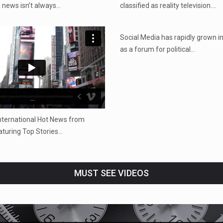
l news isn’t always…
classified as reality television.…
...
Social Media has rapidly grown i
as a forum for political…
...
nternational Hot News from
aturing Top Stories…
MUST SEE VIDEOS