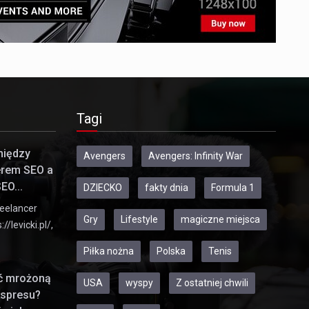
Tagi
między
Avengers
Avengers: Infinity War
erem SEO a
EO...
DZIECKO
fakty dnia
Formula 1
eelancer
Gry
Lifestyle
magiczne miejsca
//levicki.pl/,
Piłka nożna
Polska
Tenis
ić mrożoną
USA
wyspy
Z ostatniej chwili
kspresu?