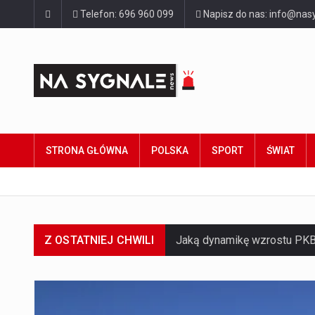
Telefon: 696 960 099
Napisz do nas: info@nasy
STRONA GŁÓWNA
POLSKA
SPORT
ŚWIAT
Z OSTATNIEJ CHWILI