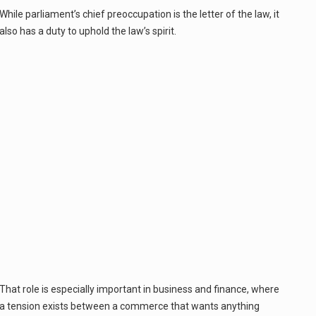
While parliament’s chief preoccupation is the letter of the law, it
Co to jest cyberbezpieczeństwo w sieci? Cyberbezpieczeństwo w Internecie stanowi istotny element ochrony systemów informacyjnych. Jego zasadniczym celem jest zabezpieczenie przed różnorodnymi cyberzagrożeniami oraz ryzykiem,…
also has a duty to uphold the law’s spirit.
Czym były starożytne igrzyska olimpijskie w Grecji? Starożytne igrzyska olimpijskie odgrywały kluczową rolę w dziejach Grecji. Co cztery lata, w pięknej Olimpii, odbywały się te…
Co to jest globalne ocieplenie? Globalne ocieplenie to proces, który trwa od dłuższego czasu i prowadzi do podnoszenia się średnich temperatur zarówno na naszej planecie,…
Co to jest NATO? NATO, czyli Organizacja Traktatu Północnoatlantyckiego, to międzynarodowy sojusz wojskowy, który powstał 4 kwietnia 1949 roku. Jego głównym celem jest zapewnienie wolności…
Estetyka i styl: Elegancja vs Minimalizm Główną różnicą, którą widać na pierwszy rzut oka, jest sposób pracy materiału. Rolety rzymskie to produkt typu "2 w 1"…
Co charakteryzuje wojnę na Ukrainie w 2026 roku? W 2026 roku wojna na Ukrainie trwa już pięć lat, a jej przebieg charakteryzuje się intensywnymi działaniami…
Czym jest Organizacja Traktatu Północnoatlantyckiego? Organizacja Traktatu Północnoatlantyckiego, powszechnie znana jako NATO, to międzynarodowy sojusz polityczno-wojskowy, który powstał 4 kwietnia 1949 roku. Został założony przez…
That role is especially important in business and finance, where
a tension exists between a commerce that wants anything