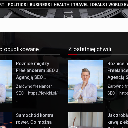
o opublikowane
Z ostatniej chwili
Różnice między
Różnice 
Freelancerem SEO a
Freelanc
Agencją SEO...
Agencją S
Zarówno freelancer
Zarówno fr
SEO – https://levicki.pl/,
SEO – https:
…
…
Samochód kontra
Jak zrob
rower. Co można
kawę z e