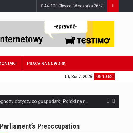
44-100 Gliwice, Wieczorka 26/2
KONTAKT
PRACA NA GOWORK
Pt, Sie 7, 2026
05:10:53
Jaką dynamikę wzrostu PKB przewidują prognozy gospodarcze dla Polski w 2026 roku? Prognozy dotyczące gospodarki Polski na rok 2026 sugerują, że Produkt Krajowy Brutto (PKB)…
Co to jest prognoza pogody na 14 dni? Prognoza pogody na 14 dni to niezwykle cenne narzędzie, które dostarcza szczegółowych informacji o długoterminowych warunkach atmosferycznych…
Parliament’s Preoccupation
Co to jest serwis Aktualności Polska dzisiaj? Serwis Aktualności Polska dzisiaj to żywy i nowoczesny portal, który dostarcza najświeższe wieści z kraju i zagranicy. Obejmuje…