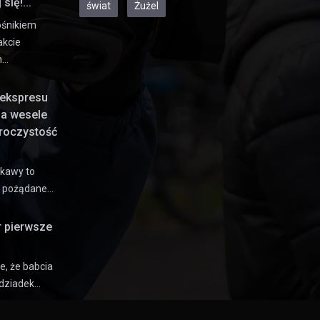
się!...
świat
Żużel
ośnikiem
akcie
h…
ekspresu
na wesele
uroczystość
 kawy to
e pożądane…
r pierwsze
e, że babcia
dziadek…