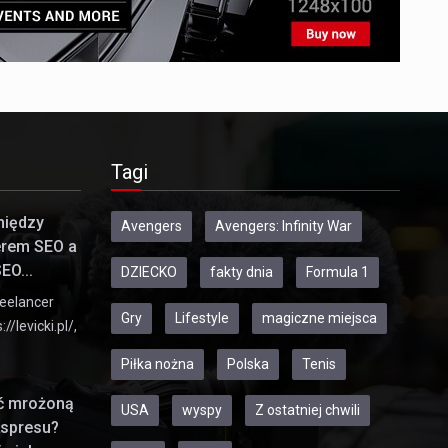
Tagi
między
Avengers
Avengers: Infinity War
erem SEO a
EO...
DZIECKO
fakty dnia
Formula 1
eelancer
Gry
Lifestyle
magiczne miejsca
//levicki.pl/,
Piłka nożna
Polska
Tenis
ić mrożoną
USA
wyspy
Z ostatniej chwili
kspresu?