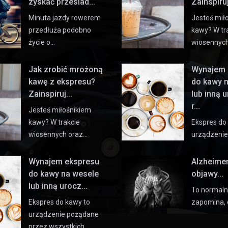
zyskać przesiad...
Zainspiruj 
Minuta jazdy rowerem
Jesteś mił
przedłuża podobno
kawy? W tr
życie o…
wiosennyc
Jak zrobić mrożoną
Wynajem 
kawę z ekspresu?
do kawy 
Zainspiruj...
lub inną 
r...
Jesteś miłośnikiem
kawy? W trakcie
Ekspres do
wiosennych oraz…
urządzeni
Wynajem ekspresu
Alzheime
do kawy na wesele
objawy...
lub inną urocz...
To normaln
Ekspres do kawy to
zapomina, 
urządzenie pożądane
przez wszystkich…