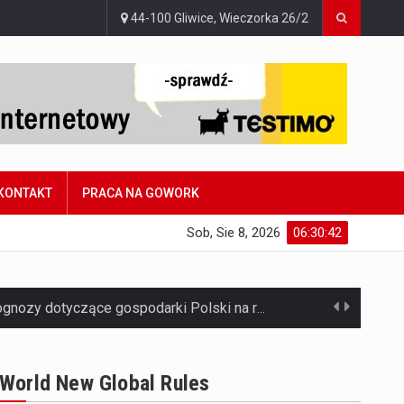
44-100 Gliwice, Wieczorka 26/2
KONTAKT
PRACA NA GOWORK
Sob, Sie 8, 2026
06:30:44
Jaką dynamikę wzrostu PKB przewidują prognozy gospodarcze dla Polski w 2026 roku? Prognozy dotyczące gospodarki Polski na rok 2026 sugerują, że Produkt Krajowy Brutto (PKB)…
Co to jest prognoza pogody na 14 dni? Prognoza pogody na 14 dni to niezwykle cenne narzędzie, które dostarcza szczegółowych informacji o długoterminowych warunkach atmosferycznych…
World New Global Rules
Co to jest serwis Aktualności Polska dzisiaj? Serwis Aktualności Polska dzisiaj to żywy i nowoczesny portal, który dostarcza najświeższe wieści z kraju i zagranicy. Obejmuje…