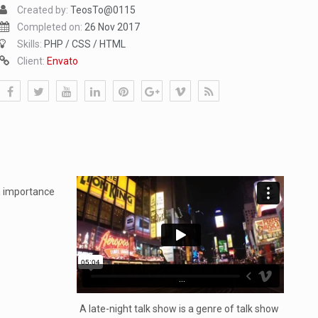
Created by:
TeosTo@0115
Completed on:
26 Nov 2017
Skills:
PHP / CSS / HTML
Client:
Envato
n importance
...
A late-night talk show is a genre of talk show