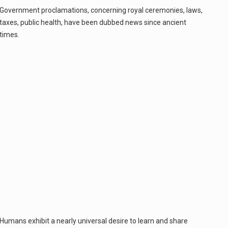
Government proclamations, concerning royal ceremonies, laws,
Co to jest cyberbezpieczeństwo w sieci? Cyberbezpieczeństwo w Internecie stanowi istotny element ochrony systemów informacyjnych. Jego zasadniczym celem jest zabezpieczenie przed różnorodnymi cyberzagrożeniami oraz ryzykiem,…
taxes, public health, have been dubbed news since ancient
times.
Czym były starożytne igrzyska olimpijskie w Grecji? Starożytne igrzyska olimpijskie odgrywały kluczową rolę w dziejach Grecji. Co cztery lata, w pięknej Olimpii, odbywały się te…
Co to jest globalne ocieplenie? Globalne ocieplenie to proces, który trwa od dłuższego czasu i prowadzi do podnoszenia się średnich temperatur zarówno na naszej planecie,…
Co to jest NATO? NATO, czyli Organizacja Traktatu Północnoatlantyckiego, to międzynarodowy sojusz wojskowy, który powstał 4 kwietnia 1949 roku. Jego głównym celem jest zapewnienie wolności…
Estetyka i styl: Elegancja vs Minimalizm Główną różnicą, którą widać na pierwszy rzut oka, jest sposób pracy materiału. Rolety rzymskie to produkt typu "2 w 1"…
Co charakteryzuje wojnę na Ukrainie w 2026 roku? W 2026 roku wojna na Ukrainie trwa już pięć lat, a jej przebieg charakteryzuje się intensywnymi działaniami…
Czym jest Organizacja Traktatu Północnoatlantyckiego? Organizacja Traktatu Północnoatlantyckiego, powszechnie znana jako NATO, to międzynarodowy sojusz polityczno-wojskowy, który powstał 4 kwietnia 1949 roku. Został założony przez…
Humans exhibit a nearly universal desire to learn and share