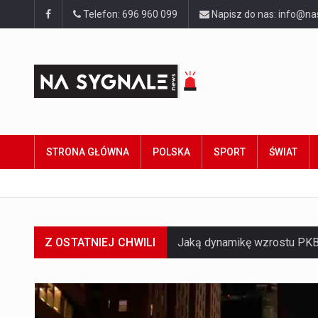
Telefon: 696 960 099
Napisz do nas: info@na
STRONA GŁÓWNA
POLSKA
SPORT
ŚWIAT
Z OSTATNIEJ CHWILI