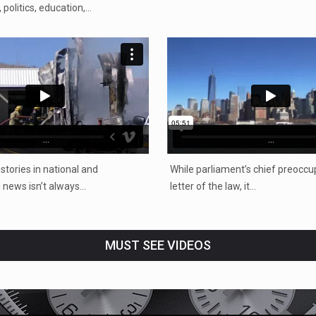
politics, education,…
...
...
 stories in national and
While parliament’s chief preoccup
l news isn’t always…
letter of the law, it…
MUST SEE VIDEOS