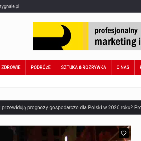
sygnale.pl
ZDROWIE
PODRÓŻE
SZTUKA & ROZRYWKA
O NAS