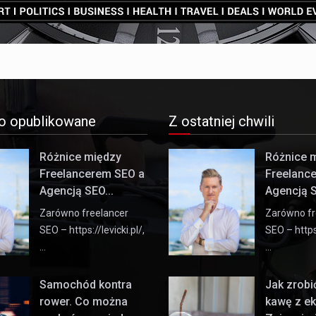
o opublikowane
Z ostatniej chwili
Różnice między
Różnice 
Freelancerem SEO a
Freelanc
Agencją SEO...
Agencją S
Zarówno freelancer
Zarówno fr
SEO – https://levicki.pl/,
SEO – https:
…
…
Samochód kontra
Jak zrob
rower. Co można
kawę z e