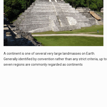
Co to jest NATO? NATO, czyli Organizacja Traktatu Północnoatlantyckiego, to międzynarodowy sojusz wojskowy, który powstał 4 kwietnia 1949 roku. Jego głównym celem jest zapewnienie wolności…
Estetyka i styl: Elegancja vs Minimalizm Główną różnicą, którą widać na pierwszy rzut oka, jest sposób pracy materiału. Rolety rzymskie to produkt typu "2 w 1"…
Co charakteryzuje wojnę na Ukrainie w 2026 roku? W 2026 roku wojna na Ukrainie trwa już pięć lat, a jej przebieg charakteryzuje się intensywnymi działaniami…
Czym jest Organizacja Traktatu Północnoatlantyckiego? Organizacja Traktatu Północnoatlantyckiego, powszechnie znana jako NATO, to międzynarodowy sojusz polityczno-wojskowy, który powstał 4 kwietnia 1949 roku. Został założony przez…
A continent is one of several very large landmasses on Earth.
Generally identified by convention rather than any strict criteria, up to
seven regions are commonly regarded as continents