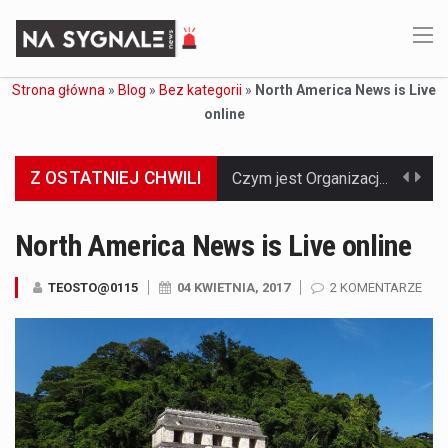
Strona główna
»
Blog
»
Bez kategorii
»
North America News is Live
online
Z OSTATNIEJ CHWILI
Jaką dynamikę wzrostu PKB przewidują prognozy gospodarcze dla Polski w 2026 roku? Prognozy dotyczące gospodarki Polski na rok 2026 sugerują, że Produkt Krajowy Brutto (PKB)…
Co to jest prognoza pogody na 14 dni? Prognoza pogody na 14 dni to niezwykle cenne narzędzie, które dostarcza szczegółowych informacji o długoterminowych warunkach atmosferycznych…
North America News is Live online
Co to jest serwis Aktualności Polska dzisiaj? Serwis Aktualności Polska dzisiaj to żywy i nowoczesny portal, który dostarcza najświeższe wieści z kraju i zagranicy. Obejmuje…
TEOSTO@0115
04 KWIETNIA, 2017
2 KOMENTARZE
Co to jest cyberbezpieczeństwo w sieci? Cyberbezpieczeństwo w Internecie stanowi istotny element ochrony systemów informacyjnych. Jego zasadniczym celem jest zabezpieczenie przed różnorodnymi cyberzagrożeniami oraz ryzykiem,…
Czym były starożytne igrzyska olimpijskie w Grecji? Starożytne igrzyska olimpijskie odgrywały kluczową rolę w dziejach Grecji. Co cztery lata, w pięknej Olimpii, odbywały się te…
Co to jest globalne ocieplenie? Globalne ocieplenie to proces, który trwa od dłuższego czasu i prowadzi do podnoszenia się średnich temperatur zarówno na naszej planecie,…