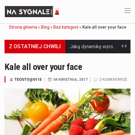
Strona główna
»
Blog
»
Bez kategorii
»
Kale all over your face
Z OSTATNIEJ CHWILI
Jaką dynamikę wzrostu PKB przewidują prognozy gospodarcze dla Polski w 2026 roku? Prognozy dotyczące gospodarki Polski na rok 2026 sugerują, że Produkt Krajowy Brutto (PKB)…
Co to jest prognoza pogody na 14 dni? Prognoza pogody na 14 dni to niezwykle cenne narzędzie, które dostarcza szczegółowych informacji o długoterminowych warunkach atmosferycznych…
Kale all over your face
Co to jest serwis Aktualności Polska dzisiaj? Serwis Aktualności Polska dzisiaj to żywy i nowoczesny portal, który dostarcza najświeższe wieści z kraju i zagranicy. Obejmuje…
TEOSTO@0115
04 KWIETNIA, 2017
2 KOMENTARZE
Co to jest cyberbezpieczeństwo w sieci? Cyberbezpieczeństwo w Internecie stanowi istotny element ochrony systemów informacyjnych. Jego zasadniczym celem jest zabezpieczenie przed różnorodnymi cyberzagrożeniami oraz ryzykiem,…
Czym były starożytne igrzyska olimpijskie w Grecji? Starożytne igrzyska olimpijskie odgrywały kluczową rolę w dziejach Grecji. Co cztery lata, w pięknej Olimpii, odbywały się te…
Co to jest globalne ocieplenie? Globalne ocieplenie to proces, który trwa od dłuższego czasu i prowadzi do podnoszenia się średnich temperatur zarówno na naszej planecie,…
Co to jest NATO? NATO, czyli Organizacja Traktatu Północnoatlantyckiego, to międzynarodowy sojusz wojskowy, który powstał 4 kwietnia 1949 roku. Jego głównym celem jest zapewnienie wolności…