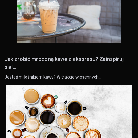
Jak zrobić mrożoną kawę z ekspresu? Zainspiruj
się!...
Jesteś miłośnikiem kawy? W trakcie wiosennych…