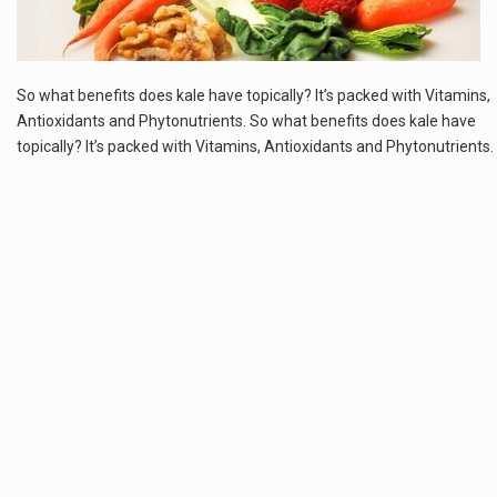
Estetyka i styl: Elegancja vs Minimalizm Główną różnicą, którą widać na pierwszy rzut oka, jest sposób pracy materiału. Rolety rzymskie to produkt typu "2 w 1"…
Co charakteryzuje wojnę na Ukrainie w 2026 roku? W 2026 roku wojna na Ukrainie trwa już pięć lat, a jej przebieg charakteryzuje się intensywnymi działaniami…
So what benefits does kale have topically? It’s packed with Vitamins,
Antioxidants and Phytonutrients. So what benefits does kale have
Czym jest Organizacja Traktatu Północnoatlantyckiego? Organizacja Traktatu Północnoatlantyckiego, powszechnie znana jako NATO, to międzynarodowy sojusz polityczno-wojskowy, który powstał 4 kwietnia 1949 roku. Został założony przez…
topically? It’s packed with Vitamins, Antioxidants and Phytonutrients.