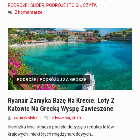
PODRÓŻE | SLIDER
,
PODRÓŻE | TO SIĘ CZYTA
2 komentarze
PODRÓŻE | PODRÓŻUJ ZA GROSZE
Ryanair Zamyka Bazę Na Krecie. Loty Z
Katowic Na Grecką Wyspę Zawieszone
Iza Jaskólska
12 kwietnia, 2018
Irlandzka linia lotnicza podjęła decyzję o redukcji lotów
krajowych i niektórych międzynarodowych…