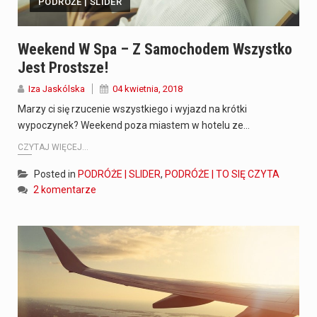
PODRÓŻE | SLIDER
Weekend W Spa – Z Samochodem Wszystko
Jest Prostsze!
Iza Jaskólska
04 kwietnia, 2018
Marzy ci się rzucenie wszystkiego i wyjazd na krótki
wypoczynek? Weekend poza miastem w hotelu ze…
CZYTAJ WIĘCEJ...
Posted in
PODRÓŻE | SLIDER
,
PODRÓŻE | TO SIĘ CZYTA
2 komentarze