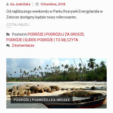
Iza Jaskólska
10 kwietnia, 2018
Od najbliższego weekendu w Parku Rozrywki Energylandia w
Zatorze dostępny będzie nowy rollercoaster…
CZYTAJ WIĘCEJ...
Posted in
PODRÓŻE | PODRÓŻUJ ZA GROSZE
,
PODRÓŻE | SLIDER
,
PODRÓŻE | TO SIĘ CZYTA
2 komentarze
PODRÓŻE | PODRÓŻUJ ZA GROSZE