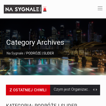
Category Archives
Na Sygnale
/
PODRÓŻE | SLIDER
Z OSTATNIEJ CHWILI
Jaką dynamikę wzrostu PKB przewidują prognozy gospodarcze dla Polski w 2026 roku? Prognozy dotyczące gospodarki Polski na rok 2026 sugerują, że Produkt Krajowy Brutto (PKB)…
Co to jest prognoza pogody na 14 dni? Prognoza pogody na 14 dni to niezwykle cenne narzędzie, które dostarcza szczegółowych informacji o długoterminowych warunkach atmosferycznych…