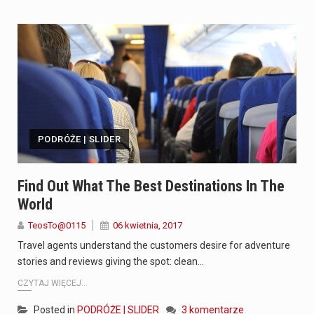
PODRÓŻE | SLIDER
Find Out What The Best Destinations In The
World
TeosTo@0115
06 kwietnia, 2017
Travel agents understand the customers desire for adventure
stories and reviews giving the spot: clean…
CZYTAJ WIĘCEJ...
Posted in
PODRÓŻE | SLIDER
3 komentarze