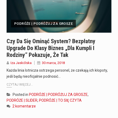
PODRÓŻE | PODRÓŻUJ ZA GROSZE
Czy Da Się Ominąć System? Bezpłatny
Upgrade Do Klasy Biznes „dla Kumpli I
Rodziny” Pokazuje, Że Tak
Iza Jaskólska
30 marca, 2018
Każda linia lotnicza ostrzega personel, że czekają ich kłopoty,
jeśli będą nieoficjalnie podnosić…
CZYTAJ WIĘCEJ...
Posted in
PODRÓŻE | PODRÓŻUJ ZA GROSZE
,
PODRÓŻE | SLIDER
,
PODRÓŻE | TO SIĘ CZYTA
2 komentarze