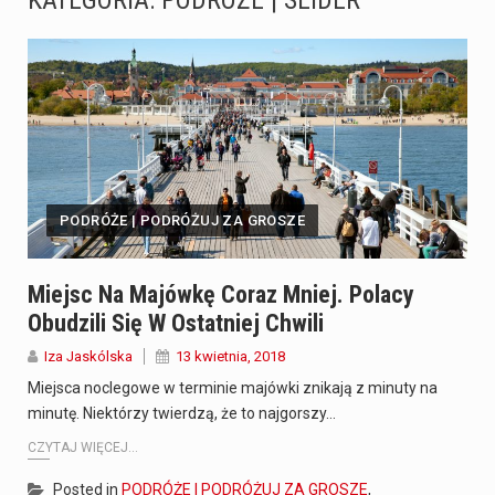
KATEGORIA:
PODRÓŻE | SLIDER
Co to jest serwis Aktualności Polska dzisiaj? Serwis Aktualności Polska dzisiaj to żywy i nowoczesny portal, który dostarcza najświeższe wieści z kraju i zagranicy. Obejmuje…
Co to jest cyberbezpieczeństwo w sieci? Cyberbezpieczeństwo w Internecie stanowi istotny element ochrony systemów informacyjnych. Jego zasadniczym celem jest zabezpieczenie przed różnorodnymi cyberzagrożeniami oraz ryzykiem,…
Czym były starożytne igrzyska olimpijskie w Grecji? Starożytne igrzyska olimpijskie odgrywały kluczową rolę w dziejach Grecji. Co cztery lata, w pięknej Olimpii, odbywały się te…
Co to jest globalne ocieplenie? Globalne ocieplenie to proces, który trwa od dłuższego czasu i prowadzi do podnoszenia się średnich temperatur zarówno na naszej planecie,…
PODRÓŻE | PODRÓŻUJ ZA GROSZE
Co to jest NATO? NATO, czyli Organizacja Traktatu Północnoatlantyckiego, to międzynarodowy sojusz wojskowy, który powstał 4 kwietnia 1949 roku. Jego głównym celem jest zapewnienie wolności…
Estetyka i styl: Elegancja vs Minimalizm Główną różnicą, którą widać na pierwszy rzut oka, jest sposób pracy materiału. Rolety rzymskie to produkt typu "2 w 1"…
Miejsc Na Majówkę Coraz Mniej. Polacy
Obudzili Się W Ostatniej Chwili
Co charakteryzuje wojnę na Ukrainie w 2026 roku? W 2026 roku wojna na Ukrainie trwa już pięć lat, a jej przebieg charakteryzuje się intensywnymi działaniami…
Iza Jaskólska
13 kwietnia, 2018
Czym jest Organizacja Traktatu Północnoatlantyckiego? Organizacja Traktatu Północnoatlantyckiego, powszechnie znana jako NATO, to międzynarodowy sojusz polityczno-wojskowy, który powstał 4 kwietnia 1949 roku. Został założony przez…
Miejsca noclegowe w terminie majówki znikają z minuty na
minutę. Niektórzy twierdzą, że to najgorszy…
CZYTAJ WIĘCEJ...
Posted in
PODRÓŻE | PODRÓŻUJ ZA GROSZE
,