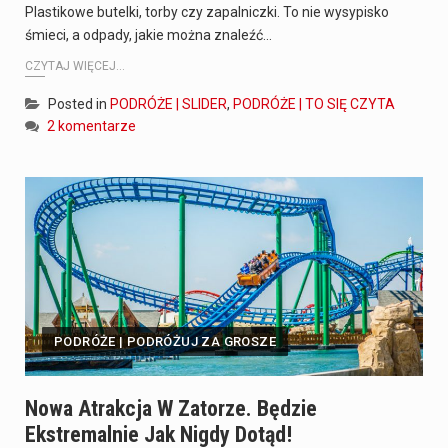
Plastikowe butelki, torby czy zapalniczki. To nie wysypisko
śmieci, a odpady, jakie można znaleźć…
CZYTAJ WIĘCEJ...
Posted in
PODRÓŻE | SLIDER
,
PODRÓŻE | TO SIĘ CZYTA
2 komentarze
PODRÓŻE | PODRÓŻUJ ZA GROSZE
Nowa Atrakcja W Zatorze. Będzie
Ekstremalnie Jak Nigdy Dotąd!