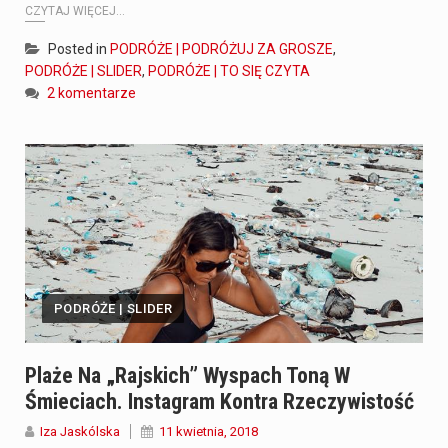
CZYTAJ WIĘCEJ...
Posted in
PODRÓŻE | PODRÓŻUJ ZA GROSZE
,
PODRÓŻE | SLIDER
,
PODRÓŻE | TO SIĘ CZYTA
2 komentarze
PODRÓŻE | SLIDER
Plaże Na „rajskich” Wyspach Toną W
Śmieciach. Instagram Kontra Rzeczywistość
Iza Jaskólska
11 kwietnia, 2018