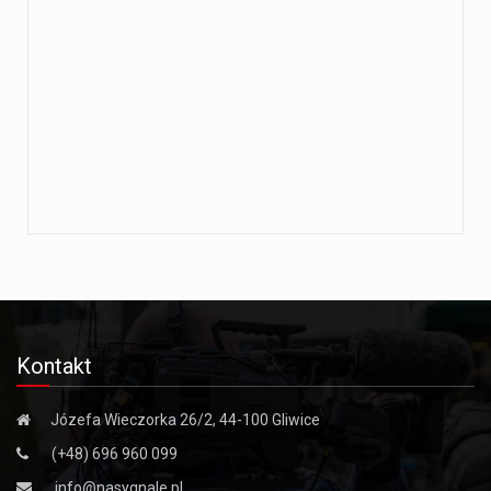
Kontakt
Józefa Wieczorka 26/2, 44-100 Gliwice
(+48) 696 960 099
info@nasygnale.pl