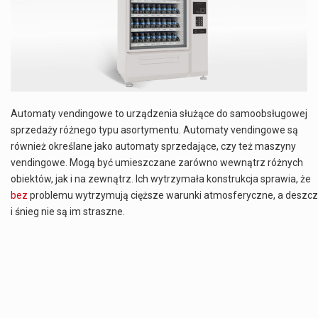
Co to jest NATO? NATO, czyli Organizacja Traktatu Północnoatlantyckiego, to międzynarodowy sojusz wojskowy, który powstał 4 kwietnia 1949 roku. Jego głównym celem jest zapewnienie wolności…
Estetyka i styl: Elegancja vs Minimalizm Główną różnicą, którą widać na pierwszy rzut oka, jest sposób pracy materiału. Rolety rzymskie to produkt typu "2 w 1"…
Co charakteryzuje wojnę na Ukrainie w 2026 roku? W 2026 roku wojna na Ukrainie trwa już pięć lat, a jej przebieg charakteryzuje się intensywnymi działaniami…
Czym jest Organizacja Traktatu Północnoatlantyckiego? Organizacja Traktatu Północnoatlantyckiego, powszechnie znana jako NATO, to międzynarodowy sojusz polityczno-wojskowy, który powstał 4 kwietnia 1949 roku. Został założony przez…
Automaty vendingowe to urządzenia służące do samoobsługowej
sprzedaży różnego typu asortymentu. Automaty vendingowe są
również określane jako automaty sprzedające, czy też maszyny
vendingowe. Mogą być umieszczane zarówno wewnątrz różnych
obiektów, jak i na zewnątrz. Ich wytrzymała konstrukcja sprawia, że
bez
problemu wytrzymują cięższe warunki atmosferyczne, a deszcz
i śnieg nie są im straszne.