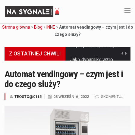
Strona główna
»
Blog
»
INNE
»
Automat vendingowy – czym jest i do
czego służy?
Z OSTATNIEJ CHWILI
Jaką dynamikę wzrostu PKB przewidują prognozy gospodarcze dla Polski w 2026 roku? Prognozy dotyczące gospodarki Polski na rok 2026 sugerują, że Produkt Krajowy Brutto (PKB)…
Co to jest prognoza pogody na 14 dni? Prognoza pogody na 14 dni to niezwykle cenne narzędzie, które dostarcza szczegółowych informacji o długoterminowych warunkach atmosferycznych…
Automat vendingowy – czym jest i
do czego służy?
Co to jest serwis Aktualności Polska dzisiaj? Serwis Aktualności Polska dzisiaj to żywy i nowoczesny portal, który dostarcza najświeższe wieści z kraju i zagranicy. Obejmuje…
Co to jest cyberbezpieczeństwo w sieci? Cyberbezpieczeństwo w Internecie stanowi istotny element ochrony systemów informacyjnych. Jego zasadniczym celem jest zabezpieczenie przed różnorodnymi cyberzagrożeniami oraz ryzykiem,…
TEOSTO@0115
08 WRZEŚNIA, 2022
SKOMENTUJ
Czym były starożytne igrzyska olimpijskie w Grecji? Starożytne igrzyska olimpijskie odgrywały kluczową rolę w dziejach Grecji. Co cztery lata, w pięknej Olimpii, odbywały się te…
Co to jest globalne ocieplenie? Globalne ocieplenie to proces, który trwa od dłuższego czasu i prowadzi do podnoszenia się średnich temperatur zarówno na naszej planecie,…