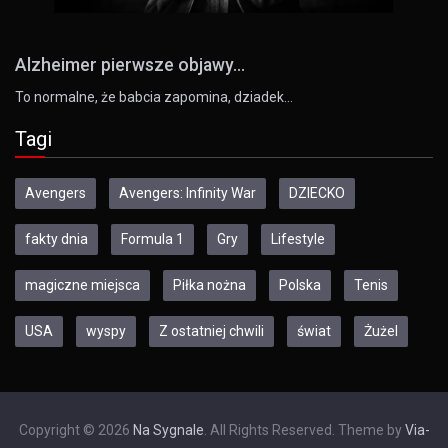
Alzheimer pierwsze objawy...
To normalne, że babcia zapomina, dziadek…
Tagi
Avengers
Avengers: Infinity War
DZIECKO
fakty dnia
Formula 1
Gry
Lifestyle
magiczne miejsca
Piłka nożna
Polska
Tenis
USA
wyspy
Z ostatniej chwili
świat
Żużel
Copyright © 2026
Na Sygnale
. All Rights Reserved. Theme by
Via-