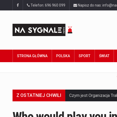
Telefon: 696 960 099
Napisz do nas: info@na
STRONA GŁÓWNA
POLSKA
SPORT
ŚWIAT
Z OSTATNIEJ CHWILI
Who would play you i