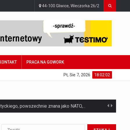
44-100 Gliwice, Wieczorka 26/2
KONTAKT
PRACA NA GOWORK
Pt, Sie 7, 2026
18:02:03
?
Czym jest Organizacja Traktatu Północnoatlantyckiego? Organizacja Traktatu Północnoatlantyckiego, powszechnie znana jako NATO, to międzynarodowy sojusz polityczno-wojskowy, który powstał 4 kwietnia 1949 roku. Został założony przez…
Jaką dynamikę wzrostu PKB przewidują prognozy gospodarcze dla Polski w 2026 roku? Prognozy dotyczące gospodarki Polski na rok 2026 sugerują, że Produkt Krajowy Brutto (PKB)…
Co to jest prognoza pogody na 14 dni? Prognoza pogody na 14 dni to niezwykle cenne narzędzie, które dostarcza szczegółowych informacji o długoterminowych warunkach atmosferycznych…