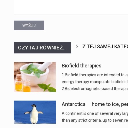
WYŚLIJ
Z TEJ SAMEJ KATE
CZYTAJ RÓWNIEŻ...
Biofield therapies
1.Biofield therapies are intended to
energy therapy manipulate biofields
2.Bioelectromagnetic-based therapie
Antarctica — home to ice, pe
A continent is one of several very la
than any strict criteria, up to seve