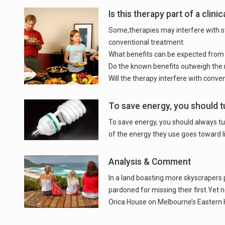
Is this therapy part of a clinica
Some,therapies may interfere with 
conventional treatment.
What benefits can be expected from 
Do the known benefits outweigh the r
Will the therapy interfere with conv
To save energy, you should t
To save energy, you should always t
of the energy they use goes toward li
Analysis & Comment
In a land boasting more skyscrapers 
pardoned for missing their first.Yet 
Orica House on Melbourne’s Eastern Hi