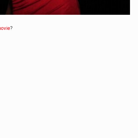
ovie
?