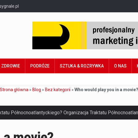
sygnale.pl
ZDROWIE
PODRÓŻE
SZTUKA & ROZRYWKA
O NAS
Strona główna
»
Blog
»
Bez kategorii
»
Who would play you in a movie
n a movie?