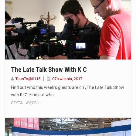
The Late Talk Show With K C
TeosTo@0115
07 kwietnia, 2017
Find out who this week’s guests are on „The Late Talk Show
with K C”! Find out who…
CZYTAJ WIĘCEJ...