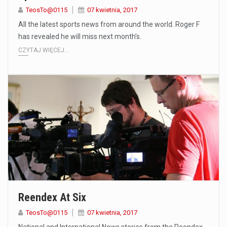
TeosTo@0115
07 kwietnia, 2017
All the latest sports news from around the world. Roger F
has revealed he will miss next month’s.
CZYTAJ WIĘCEJ...
Reendex At Six
TeosTo@0115
07 kwietnia, 2017