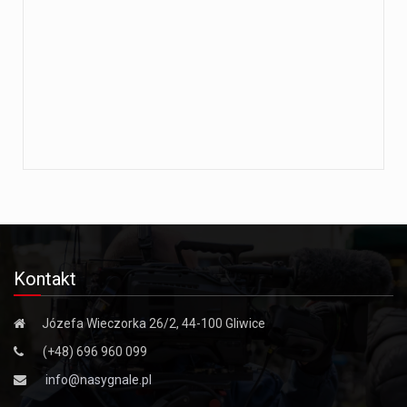
Kontakt
Józefa Wieczorka 26/2, 44-100 Gliwice
(+48) 696 960 099
info@nasygnale.pl