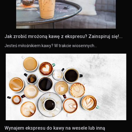
Jak zrobić mrożoną kawę z ekspresu? Zainspiruj się!...
Jesteś miłośnikiem kawy? W trakcie wiosennych…
Wynajem ekspresu do kawy na wesele lub inną