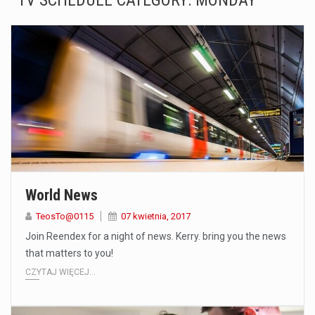
TV SCHEDULE CATEGORY:
MONDAY
Co to jest serwis Aktualności Polska dzisiaj? Serwis Aktualności Polska dzisiaj to żywy i nowoczesny portal, który dostarcza najświeższe wieści z kraju i zagranicy. Obejmuje…
Co to jest cyberbezpieczeństwo w sieci? Cyberbezpieczeństwo w Internecie stanowi istotny element ochrony systemów informacyjnych. Jego zasadniczym celem jest zabezpieczenie przed różnorodnymi cyberzagrożeniami oraz ryzykiem,…
Czym były starożytne igrzyska olimpijskie w Grecji? Starożytne igrzyska olimpijskie odgrywały kluczową rolę w dziejach Grecji. Co cztery lata, w pięknej Olimpii, odbywały się te…
Co to jest globalne ocieplenie? Globalne ocieplenie to proces, który trwa od dłuższego czasu i prowadzi do podnoszenia się średnich temperatur zarówno na naszej planecie,…
Co to jest NATO? NATO, czyli Organizacja Traktatu Północnoatlantyckiego, to międzynarodowy sojusz wojskowy, który powstał 4 kwietnia 1949 roku. Jego głównym celem jest zapewnienie wolności…
Estetyka i styl: Elegancja vs Minimalizm Główną różnicą, którą widać na pierwszy rzut oka, jest sposób pracy materiału. Rolety rzymskie to produkt typu "2 w 1"…
World News
Co charakteryzuje wojnę na Ukrainie w 2026 roku? W 2026 roku wojna na Ukrainie trwa już pięć lat, a jej przebieg charakteryzuje się intensywnymi działaniami…
TeosTo@0115
07 kwietnia, 2017
Join Reendex for a night of news. Kerry. bring you the news
Czym jest Organizacja Traktatu Północnoatlantyckiego? Organizacja Traktatu Północnoatlantyckiego, powszechnie znana jako NATO, to międzynarodowy sojusz polityczno-wojskowy, który powstał 4 kwietnia 1949 roku. Został założony przez…
that matters to you!
CZYTAJ WIĘCEJ...