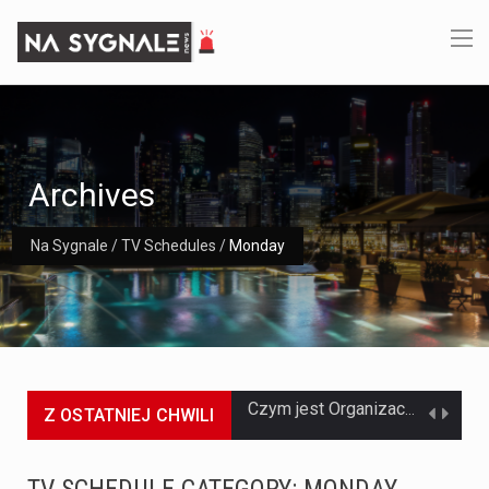
Archives
Na Sygnale
/
TV Schedules
/
Monday
Z OSTATNIEJ CHWILI
Jaką dynamikę wzrostu PKB przewidują prognozy gospodarcze dla Polski w 2026 roku? Prognozy dotyczące gospodarki Polski na rok 2026 sugerują, że Produkt Krajowy Brutto (PKB)…
Co to jest prognoza pogody na 14 dni? Prognoza pogody na 14 dni to niezwykle cenne narzędzie, które dostarcza szczegółowych informacji o długoterminowych warunkach atmosferycznych…