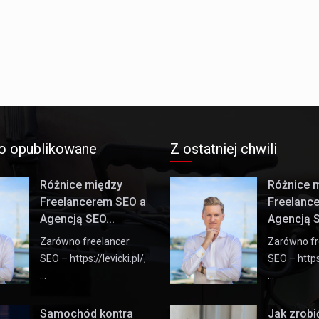
o opublikowane
Z ostatniej chwili
Różnice między
Różnice 
Freelancerem SEO a
Freelanc
Agencją SEO...
Agencją S
Zarówno freelancer
Zarówno fr
SEO – https://levicki.pl/,
SEO – https:
…
…
Samochód kontra
Jak zrob