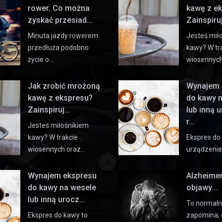
rower. Co można
kawę z e
zyskać przesiad...
Zainspiruj 
Minuta jazdy rowerem
Jesteś mił
przedłuża podobno
kawy? W tr
życie o…
wiosennyc
Jak zrobić mrożoną
Wynajem 
kawę z ekspresu?
do kawy 
Zainspiruj...
lub inną 
r...
Jesteś miłośnikiem
kawy? W trakcie
Ekspres do
wiosennych oraz…
urządzeni
Wynajem ekspresu
Alzheime
do kawy na wesele
objawy...
lub inną urocz...
To normaln
Ekspres do kawy to
zapomina, 