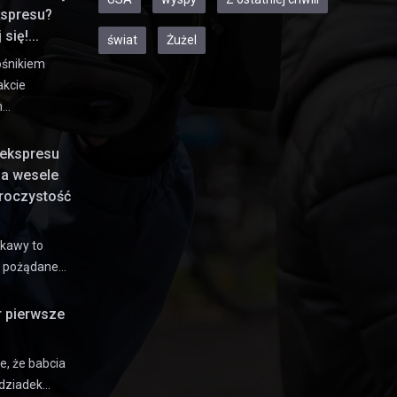
kspresu?
się!...
świat
Żużel
ośnikiem
akcie
h…
ekspresu
na wesele
uroczystość
 kawy to
e pożądane…
r pierwsze
e, że babcia
dziadek…