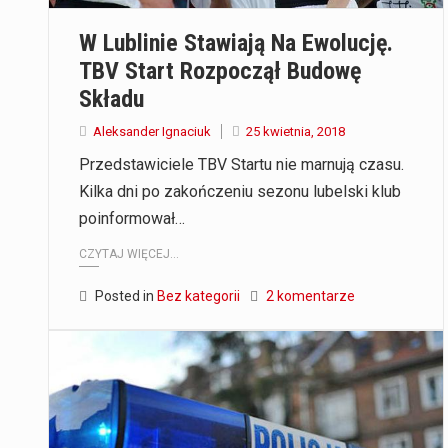
W Lublinie Stawiają Na Ewolucję.
TBV Start Rozpoczął Budowę
Składu
Aleksander Ignaciuk
25 kwietnia, 2018
Przedstawiciele TBV Startu nie marnują czasu.
Kilka dni po zakończeniu sezonu lubelski klub
poinformował…
CZYTAJ WIĘCEJ...
Posted in
Bez kategorii
2 komentarze