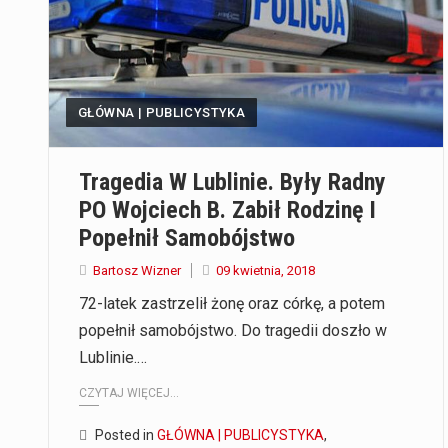
GŁÓWNA | PUBLICYSTYKA
Tragedia W Lublinie. Były Radny
PO Wojciech B. Zabił Rodzinę I
Popełnił Samobójstwo
Bartosz Wizner
09 kwietnia, 2018
72-latek zastrzelił żonę oraz córkę, a potem
popełnił samobójstwo. Do tragedii doszło w
Lublinie.…
CZYTAJ WIĘCEJ...
Posted in
GŁÓWNA | PUBLICYSTYKA
,