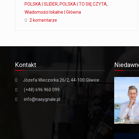
POLSKA | SLIDER
,
POLSKA | TO SIĘ CZYTA
,
Wiadomości lokalne | Główna
2 komentarze
Kontakt
Niedawn
Józefa Wieczorka 26/2, 44-100 Gliwice
(+48) 696 960 099
info@nasygnale.pl