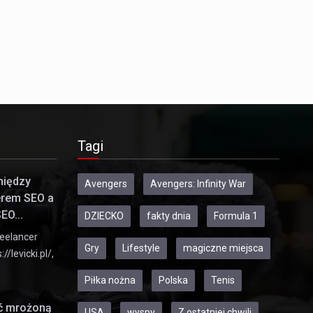
Tagi
między
Avengers
Avengers: Infinity War
erem SEO a
EO...
DZIECKO
fakty dnia
Formula 1
eelancer
Gry
Lifestyle
magiczne miejsca
//levicki.pl/,
Piłka nożna
Polska
Tenis
ić mrożoną
USA
wyspy
Z ostatniej chwili