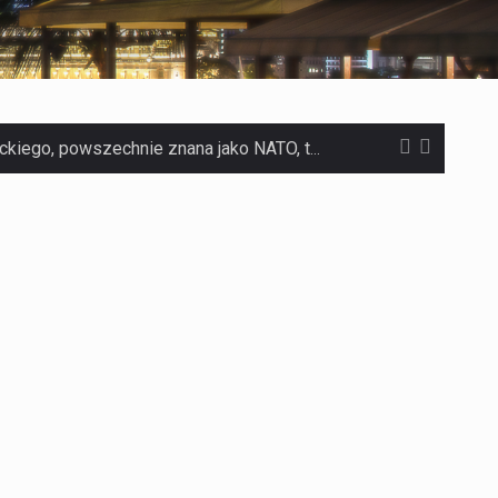
Czym jest Organizacja Traktatu Północnoatlantyckiego? Organizacja Traktatu Północnoatlantyckiego, powszechnie znana jako NATO, to międzynarodowy sojusz polityczno-wojskowy, który powstał 4 kwietnia 1949 roku. Został założony przez…
Jaką dynamikę wzrostu PKB przewidują prognozy gospodarcze dla Polski w 2026 roku? Prognozy dotyczące gospodarki Polski na rok 2026 sugerują, że Produkt Krajowy Brutto (PKB)…
Co to jest prognoza pogody na 14 dni? Prognoza pogody na 14 dni to niezwykle cenne narzędzie, które dostarcza szczegółowych informacji o długoterminowych warunkach atmosferycznych…
Co to jest serwis Aktualności Polska dzisiaj? Serwis Aktualności Polska dzisiaj to żywy i nowoczesny portal, który dostarcza najświeższe wieści z kraju i zagranicy. Obejmuje…
Co to jest cyberbezpieczeństwo w sieci? Cyberbezpieczeństwo w Internecie stanowi istotny element ochrony systemów informacyjnych. Jego zasadniczym celem jest zabezpieczenie przed różnorodnymi cyberzagrożeniami oraz ryzykiem,…
Czym były starożytne igrzyska olimpijskie w Grecji? Starożytne igrzyska olimpijskie odgrywały kluczową rolę w dziejach Grecji. Co cztery lata, w pięknej Olimpii, odbywały się te…
Co to jest globalne ocieplenie? Globalne ocieplenie to proces, który trwa od dłuższego czasu i prowadzi do podnoszenia się średnich temperatur zarówno na naszej planecie,…
Co to jest NATO? NATO, czyli Organizacja Traktatu Północnoatlantyckiego, to międzynarodowy sojusz wojskowy, który powstał 4 kwietnia 1949 roku. Jego głównym celem jest zapewnienie wolności…