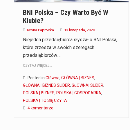
BNI Polska – Czy Warto Być W
Klubie?
Iwona Paprocka
13 listopada, 2020
Niejeden przedsiębiorca słyszał o BNI Polska,
które zrzesza w swoich szeregach
przedsiębiorców.…
CZYTAJ WIĘCEJ...
Posted in
Główna
,
GŁÓWNA | BIZNES
,
GŁÓWNA | BIZNES SLIDER
,
GŁÓWNA| SLIDER
,
POLSKA | BIZNES
,
POLSKA | GOSPODARKA
,
POLSKA | TO SIĘ CZYTA
4 komentarze