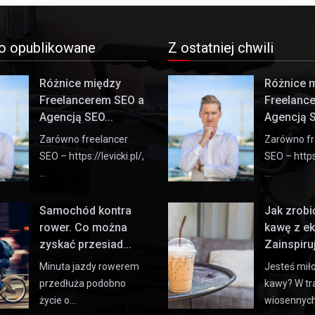
o opublikowane
Z ostatniej chwili
Różnice między
Różnice 
Freelancerem SEO a
Freelanc
Agencją SEO...
Agencją S
Zarówno freelancer
Zarówno fr
SEO – https://levicki.pl/,
SEO – https:
…
…
Samochód kontra
Jak zrob
rower. Co można
kawę z e
zyskać przesiad...
Zainspiruj 
Minuta jazdy rowerem
Jesteś mił
przedłuża podobno
kawy? W tr
życie o…
wiosennyc