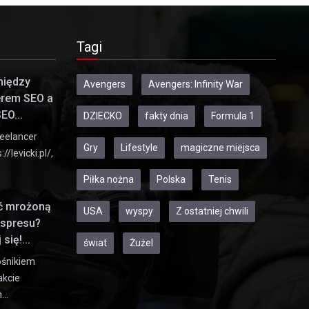
Tagi
między
Avengers
Avengers: Infinity War
erem SEO a
EO...
DZIECKO
fakty dnia
Formula 1
eelancer
Gry
Lifestyle
magiczne miejsca
//levicki.pl/,
Piłka nożna
Polska
Tenis
ić mrożoną
USA
wyspy
Z ostatniej chwili
kspresu?
się!...
świat
Żużel
ośnikiem
akcie
h…