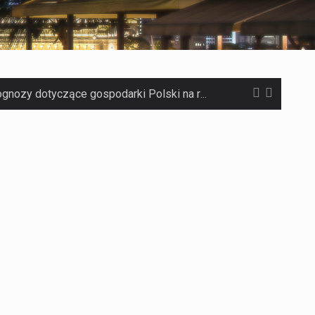
Jaką dynamikę wzrostu PKB przewidują prognozy gospodarcze dla Polski w 2026 roku? Prognozy dotyczące gospodarki Polski na rok 2026 sugerują, że Produkt Krajowy Brutto (PKB)…
Co to jest prognoza pogody na 14 dni? Prognoza pogody na 14 dni to niezwykle cenne narzędzie, które dostarcza szczegółowych informacji o długoterminowych warunkach atmosferycznych…
Co to jest serwis Aktualności Polska dzisiaj? Serwis Aktualności Polska dzisiaj to żywy i nowoczesny portal, który dostarcza najświeższe wieści z kraju i zagranicy. Obejmuje…
Co to jest cyberbezpieczeństwo w sieci? Cyberbezpieczeństwo w Internecie stanowi istotny element ochrony systemów informacyjnych. Jego zasadniczym celem jest zabezpieczenie przed różnorodnymi cyberzagrożeniami oraz ryzykiem,…
Czym były starożytne igrzyska olimpijskie w Grecji? Starożytne igrzyska olimpijskie odgrywały kluczową rolę w dziejach Grecji. Co cztery lata, w pięknej Olimpii, odbywały się te…
Co to jest globalne ocieplenie? Globalne ocieplenie to proces, który trwa od dłuższego czasu i prowadzi do podnoszenia się średnich temperatur zarówno na naszej planecie,…
Co to jest NATO? NATO, czyli Organizacja Traktatu Północnoatlantyckiego, to międzynarodowy sojusz wojskowy, który powstał 4 kwietnia 1949 roku. Jego głównym celem jest zapewnienie wolności…