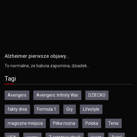
Alzheimer pierwsze objawy...
To normalne, że babcia zapomina, dziadek…
Tagi
Avengers
Avengers: Infinity War
DZIECKO
fakty dnia
Formula 1
Gry
Lifestyle
magiczne miejsca
Piłka nożna
Polska
Tenis