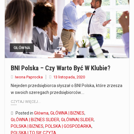
Co to jest serwis Aktualności Polska dzisiaj? Serwis Aktualności Polska dzisiaj to żywy i nowoczesny portal, który dostarcza najświeższe wieści z kraju i zagranicy. Obejmuje…
Co to jest cyberbezpieczeństwo w sieci? Cyberbezpieczeństwo w Internecie stanowi istotny element ochrony systemów informacyjnych. Jego zasadniczym celem jest zabezpieczenie przed różnorodnymi cyberzagrożeniami oraz ryzykiem,…
Czym były starożytne igrzyska olimpijskie w Grecji? Starożytne igrzyska olimpijskie odgrywały kluczową rolę w dziejach Grecji. Co cztery lata, w pięknej Olimpii, odbywały się te…
GŁÓWNA
Co to jest globalne ocieplenie? Globalne ocieplenie to proces, który trwa od dłuższego czasu i prowadzi do podnoszenia się średnich temperatur zarówno na naszej planecie,…
BNI Polska – Czy Warto Być W Klubie?
Co to jest NATO? NATO, czyli Organizacja Traktatu Północnoatlantyckiego, to międzynarodowy sojusz wojskowy, który powstał 4 kwietnia 1949 roku. Jego głównym celem jest zapewnienie wolności…
Iwona Paprocka
13 listopada, 2020
Estetyka i styl: Elegancja vs Minimalizm Główną różnicą, którą widać na pierwszy rzut oka, jest sposób pracy materiału. Rolety rzymskie to produkt typu "2 w 1"…
Niejeden przedsiębiorca słyszał o BNI Polska, które zrzesza
w swoich szeregach przedsiębiorców.…
Co charakteryzuje wojnę na Ukrainie w 2026 roku? W 2026 roku wojna na Ukrainie trwa już pięć lat, a jej przebieg charakteryzuje się intensywnymi działaniami…
CZYTAJ WIĘCEJ...
Posted in
Główna
,
GŁÓWNA | BIZNES
,
GŁÓWNA | BIZNES SLIDER
,
GŁÓWNA| SLIDER
,
POLSKA | BIZNES
,
POLSKA | GOSPODARKA
,
POLSKA | TO SIĘ CZYTA