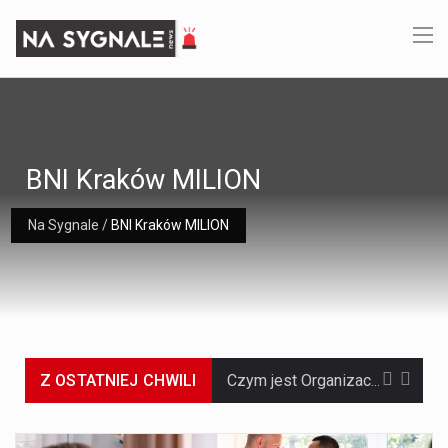
BNI Kraków MILION
Na Sygnale
/
BNI Kraków MILION
Czym jest Organizacja Traktatu Północnoatlantyckiego? Organizacja Traktatu Północnoatlantyckiego, powszechnie znana jako NATO, to międzynarodowy sojusz polityczno-wojskowy, który powstał 4 kwietnia 1949 roku. Został założony przez…
Z OSTATNIEJ CHWILI
Jaką dynamikę wzrostu PKB przewidują prognozy gospodarcze dla Polski w 2026 roku? Prognozy dotyczące gospodarki Polski na rok 2026 sugerują, że Produkt Krajowy Brutto (PKB)…
Co to jest prognoza pogody na 14 dni? Prognoza pogody na 14 dni to niezwykle cenne narzędzie, które dostarcza szczegółowych informacji o długoterminowych warunkach atmosferycznych…