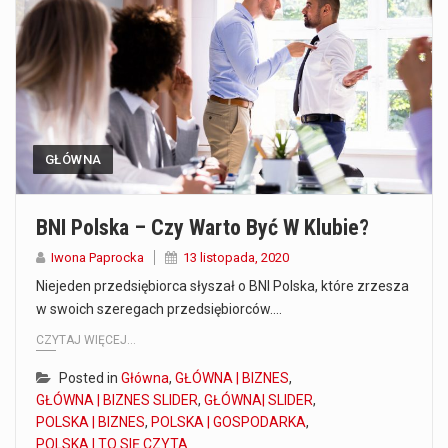
Co to jest prognoza pogody na 14 dni? Prognoza pogody na 14 dni to niezwykle cenne narzędzie, które dostarcza szczegółowych informacji o długoterminowych warunkach atmosferycznych…
Co to jest serwis Aktualności Polska dzisiaj? Serwis Aktualności Polska dzisiaj to żywy i nowoczesny portal, który dostarcza najświeższe wieści z kraju i zagranicy. Obejmuje…
Co to jest cyberbezpieczeństwo w sieci? Cyberbezpieczeństwo w Internecie stanowi istotny element ochrony systemów informacyjnych. Jego zasadniczym celem jest zabezpieczenie przed różnorodnymi cyberzagrożeniami oraz ryzykiem,…
GŁÓWNA
Czym były starożytne igrzyska olimpijskie w Grecji? Starożytne igrzyska olimpijskie odgrywały kluczową rolę w dziejach Grecji. Co cztery lata, w pięknej Olimpii, odbywały się te…
Co to jest globalne ocieplenie? Globalne ocieplenie to proces, który trwa od dłuższego czasu i prowadzi do podnoszenia się średnich temperatur zarówno na naszej planecie,…
BNI Polska – Czy Warto Być W Klubie?
Co to jest NATO? NATO, czyli Organizacja Traktatu Północnoatlantyckiego, to międzynarodowy sojusz wojskowy, który powstał 4 kwietnia 1949 roku. Jego głównym celem jest zapewnienie wolności…
Iwona Paprocka
13 listopada, 2020
Niejeden przedsiębiorca słyszał o BNI Polska, które zrzesza
Estetyka i styl: Elegancja vs Minimalizm Główną różnicą, którą widać na pierwszy rzut oka, jest sposób pracy materiału. Rolety rzymskie to produkt typu "2 w 1"…
w swoich szeregach przedsiębiorców.…
CZYTAJ WIĘCEJ...
Co charakteryzuje wojnę na Ukrainie w 2026 roku? W 2026 roku wojna na Ukrainie trwa już pięć lat, a jej przebieg charakteryzuje się intensywnymi działaniami…
Posted in
Główna
,
GŁÓWNA | BIZNES
,
GŁÓWNA | BIZNES SLIDER
,
GŁÓWNA| SLIDER
,
POLSKA | BIZNES
,
POLSKA | GOSPODARKA
,
POLSKA | TO SIĘ CZYTA