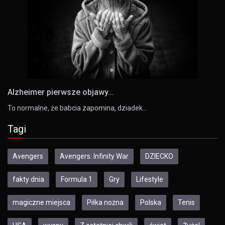
Alzheimer pierwsze objawy...
To normalne, że babcia zapomina, dziadek…
Tagi
Avengers
Avengers: Infinity War
DZIECKO
fakty dnia
Formula 1
Gry
Lifestyle
magiczne miejsca
Piłka nożna
Polska
Tenis