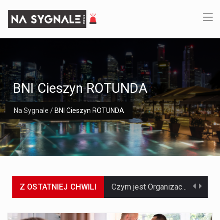
BNI Cieszyn ROTUNDA
Na Sygnale
/
BNI Cieszyn ROTUNDA
Z OSTATNIEJ CHWILI
Czym jest Organizacja Traktatu Północnoatlantyckiego? Organizacja Traktatu Północnoatlantyckiego, powszechnie znana jako NATO, to międzynarodowy sojusz polityczno-wojskowy, który powstał 4 kwietnia 1949 roku. Został założony przez…
Jaką dynamikę wzrostu PKB przewidują prognozy gospodarcze dla Polski w 2026 roku? Prognozy dotyczące gospodarki Polski na rok 2026 sugerują, że Produkt Krajowy Brutto (PKB)…