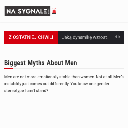
Z OSTATNIEJ CHWILI
Jaką dynamikę wzrostu PKB przewidują prognozy gospodarcze dla Polski w 2026 roku? Prognozy dotyczące gospodarki Polski na rok 2026 sugerują, że Produkt Krajowy Brutto (PKB)…
Co to jest prognoza pogody na 14 dni? Prognoza pogody na 14 dni to niezwykle cenne narzędzie, które dostarcza szczegółowych informacji o długoterminowych warunkach atmosferycznych…
Biggest Myths About Men
Co to jest serwis Aktualności Polska dzisiaj? Serwis Aktualności Polska dzisiaj to żywy i nowoczesny portal, który dostarcza najświeższe wieści z kraju i zagranicy. Obejmuje…
Men are not more emotionally stable than women. Not at all. Men’s
Co to jest cyberbezpieczeństwo w sieci? Cyberbezpieczeństwo w Internecie stanowi istotny element ochrony systemów informacyjnych. Jego zasadniczym celem jest zabezpieczenie przed różnorodnymi cyberzagrożeniami oraz ryzykiem,…
instability just comes out differently. You know one gender
Czym były starożytne igrzyska olimpijskie w Grecji? Starożytne igrzyska olimpijskie odgrywały kluczową rolę w dziejach Grecji. Co cztery lata, w pięknej Olimpii, odbywały się te…
stereotype I can’t stand?
Co to jest globalne ocieplenie? Globalne ocieplenie to proces, który trwa od dłuższego czasu i prowadzi do podnoszenia się średnich temperatur zarówno na naszej planecie,…
Co to jest NATO? NATO, czyli Organizacja Traktatu Północnoatlantyckiego, to międzynarodowy sojusz wojskowy, który powstał 4 kwietnia 1949 roku. Jego głównym celem jest zapewnienie wolności…