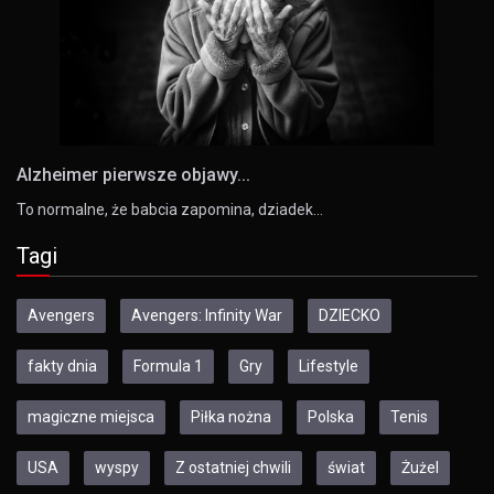
Alzheimer pierwsze objawy...
To normalne, że babcia zapomina, dziadek…
Tagi
Avengers
Avengers: Infinity War
DZIECKO
fakty dnia
Formula 1
Gry
Lifestyle
magiczne miejsca
Piłka nożna
Polska
Tenis
USA
wyspy
Z ostatniej chwili
świat
Żużel