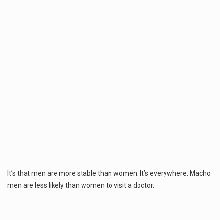
Estetyka i styl: Elegancja vs Minimalizm Główną różnicą, którą widać na pierwszy rzut oka, jest sposób pracy materiału. Rolety rzymskie to produkt typu "2 w 1"…
Co charakteryzuje wojnę na Ukrainie w 2026 roku? W 2026 roku wojna na Ukrainie trwa już pięć lat, a jej przebieg charakteryzuje się intensywnymi działaniami…
Czym jest Organizacja Traktatu Północnoatlantyckiego? Organizacja Traktatu Północnoatlantyckiego, powszechnie znana jako NATO, to międzynarodowy sojusz polityczno-wojskowy, który powstał 4 kwietnia 1949 roku. Został założony przez…
It’s that men are more stable than women. It’s everywhere. Macho
men are less likely than women to visit a doctor.