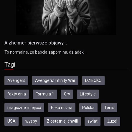
Alzheimer pierwsze objawy...
To normalne, że babcia zapomina, dziadek…
Tagi
Avengers
Avengers: Infinity War
DZIECKO
fakty dnia
Formula 1
Gry
Lifestyle
magiczne miejsca
Piłka nożna
Polska
Tenis
USA
wyspy
Z ostatniej chwili
świat
Żużel