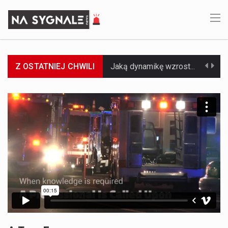
Z OSTATNIEJ CHWILI
Jaką dynamikę wzrostu PKB przewidują prognozy gospodarcze dla Polski w 2026 roku? Prognozy dotyczące gospodarki Polski na rok 2026 sugerują, że Produkt Krajowy Brutto (PKB)…
Co to jest prognoza pogody na 14 dni? Prognoza pogody na 14 dni to niezwykle cenne narzędzie, które dostarcza szczegółowych informacji o długoterminowych warunkach atmosferycznych…
Co to jest serwis Aktualności Polska dzisiaj? Serwis Aktualności Polska dzisiaj to żywy i nowoczesny portal, który dostarcza najświeższe wieści z kraju i zagranicy. Obejmuje…
Co to jest cyberbezpieczeństwo w sieci? Cyberbezpieczeństwo w Internecie stanowi istotny element ochrony systemów informacyjnych. Jego zasadniczym celem jest zabezpieczenie przed różnorodnymi cyberzagrożeniami oraz ryzykiem,…
Czym były starożytne igrzyska olimpijskie w Grecji? Starożytne igrzyska olimpijskie odgrywały kluczową rolę w dziejach Grecji. Co cztery lata, w pięknej Olimpii, odbywały się te…
Co to jest globalne ocieplenie? Globalne ocieplenie to proces, który trwa od dłuższego czasu i prowadzi do podnoszenia się średnich temperatur zarówno na naszej planecie,…
Co to jest NATO? NATO, czyli Organizacja Traktatu Północnoatlantyckiego, to międzynarodowy sojusz wojskowy, który powstał 4 kwietnia 1949 roku. Jego głównym celem jest zapewnienie wolności…