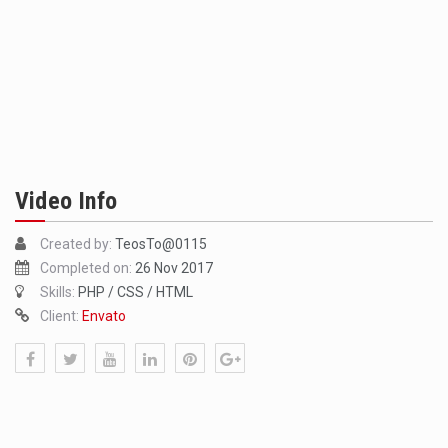
Video Info
Created by:
TeosTo@0115
Completed on:
26 Nov 2017
Skills:
PHP / CSS / HTML
Client:
Envato