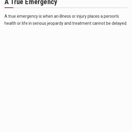
A True Emergency
Estetyka i styl: Elegancja vs Minimalizm Główną różnicą, którą widać na pierwszy rzut oka, jest sposób pracy materiału. Rolety rzymskie to produkt typu "2 w 1"…
Co charakteryzuje wojnę na Ukrainie w 2026 roku? W 2026 roku wojna na Ukrainie trwa już pięć lat, a jej przebieg charakteryzuje się intensywnymi działaniami…
A true emergency is when an illness or injury places a person’s
health or life in serious jeopardy and treatment cannot be delayed.
Czym jest Organizacja Traktatu Północnoatlantyckiego? Organizacja Traktatu Północnoatlantyckiego, powszechnie znana jako NATO, to międzynarodowy sojusz polityczno-wojskowy, który powstał 4 kwietnia 1949 roku. Został założony przez…