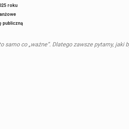
025 roku
branżowe
ę publiczną
 to samo co „ważne”. Dlatego zawsze pytamy, jaki b