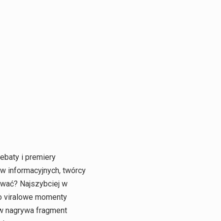
ebaty i premiery
ów informacyjnych, twórcy
wować? Najszybciej w
Bo viralowe momenty
ów nagrywa fragment