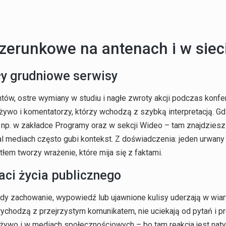
izerunkowe na antenach i w siec
ły grudniowe serwisy
ów, ostre wymiany w studiu i nagłe zwroty akcji podczas konfere
żywo i komentatorzy, którzy wchodzą z szybką interpretacją. G
eo, np. w zakładce Programy oraz w sekcji Wideo – tam znajdzies
al mediach często gubi kontekst. Z doświadczenia: jeden urwany 
łem tworzy wrażenie, które mija się z faktami.
ci życia publicznego
dy zachowanie, wypowiedź lub ujawnione kulisy uderzają w wi
wychodzą z przejrzystym komunikatem, nie uciekają od pytań i pr
ywo i w mediach społecznościowych – bo tam reakcja jest naty