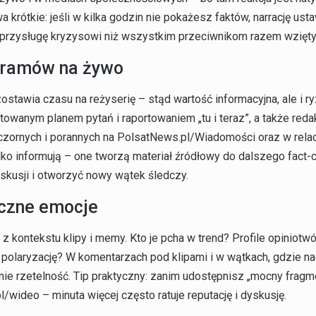
krótkie: jeśli w kilka godzin nie pokażesz faktów, narrację ustaw
zą przysługę kryzysowi niż wszystkim przeciwnikom razem wzięt
gramów na żywo
ostawia czasu na reżyserię – stąd wartość informacyjna, ale i ry
owanym planem pytań i raportowaniem „tu i teraz”, a także redak
zornych i porannych na PolsatNews.pl/Wiadomości oraz w relacj
ko informują – one tworzą materiał źródłowy do dalszego fact-c
yskusji i otworzyć nowy wątek śledczy.
yczne emocje
 z kontekstu klipy i memy. Kto je pcha w trend? Profile opiniotwó
 o polaryzację? W komentarzach pod klipami i w wątkach, gdzie na
ie rzetelność. Tip praktyczny: zanim udostępnisz „mocny fragme
/wideo – minuta więcej często ratuje reputację i dyskusję.