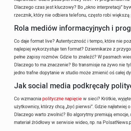
Dlaczego czas jest kluczowy? Bo „okno interpretacji” bywa 
rzecznik, który nie odbiera telefonu, często robi więks
Rola mediów informacyjnych i pro
Co daje format live? Autentyczność i tempo, które nie poz
najlepiej wykorzystuje ten format? Dziennikarze z przygot
pełne zapisy rozmów. Gdzie to znaleźć? W pasmach wiec
Dlaczego to ma znaczenie? Bo transmisje na żywo nie tyl
jedno trafne dopytanie w studio może zmienić oś całej d
Jak social media podkręcały polit
Co wzmacnia
polityczne napięcie
w sieci? Krótkie, wyjęte
użytkownicy, którzy chcą „być pierwsi”. Gdzie najłatwiej
Dlaczego warto zwolnić? Bo algorytmy premiują emocje, n
materiał źródłowy w serwisie wideo, np. na PolsatNews.pl