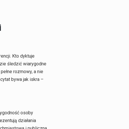
i
ncji. Kto dyktuje
dzie śledzić wiarygodne
z pełne rozmowy, a nie
cytat bywa jak iskra –
arygodność osoby
ezentują działania
chmiastowa i publiczna.