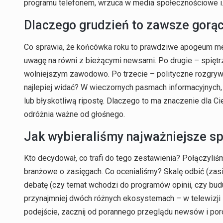
programu telefonem, wrzuca w media społecznościowe i… 
Dlaczego grudzień to zawsze gorą
Co sprawia, że końcówka roku to prawdziwe apogeum me
uwagę na równi z bieżącymi newsami. Po drugie – spiętrz
wolniejszym zawodowo. Po trzecie – polityczne rozgrywki
najlepiej widać? W wieczornych pasmach informacyjnych,
lub błyskotliwą ripostę. Dlaczego to ma znaczenie dla Ci
odróżnia ważne od głośnego.
Jak wybieraliśmy najważniejsze s
Kto decydował, co trafi do tego zestawienia? Połączyliśm
branżowe o zasięgach. Co ocenialiśmy? Skalę odbić (zasię
debatę (czy temat wchodzi do programów opinii, czy bud
przynajmniej dwóch różnych ekosystemach – w telewizji i 
podejście, zacznij od porannego przeglądu newsów i por