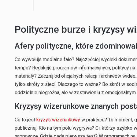
Polityczne burze i kryzysy w
Afery polityczne, które zdominowa
Co wywołuje medialne fale? Najczęściej wycieki dokument
tempo? Redakcje programów informacyjnych, politycy na 
materiały? Zacznij od oficjalnych relacji i archiwów wid
tylko skróty z sieci. Dlaczego to ważne? Bo skrót w soci
oddzielnie niegroźna, ale w zestawieniu z emocjonalnym t
Kryzysy wizerunkowe znanych posta
Co to jest
kryzys wizerunkowy
w praktyce? To moment, g
publicznej. Kto na tym polu wygrywa? Ci, którzy szybko 
naprawcze. Gdzie pada pierwszy test? W programach na ż