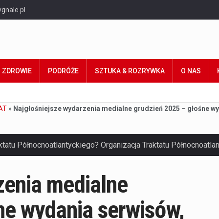
gnale.pl
ZDROWIE
PODRÓŻE
SZTUKA & ROZRYWKA
O NAS
AT
»
Najgłośniejsze wydarzenia medialne grudzień 2025 – głośne wy
zenia medialne
ne wydania serwisów,