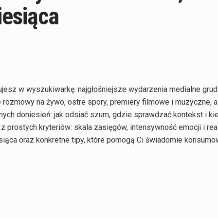
iesiąca
sujesz w wyszukiwarkę: najgłośniejsze wydarzenia medialne gru
ące rozmowy na żywo, ostre spory, premiery filmowe i muzyczne, 
ośnych doniesień: jak odsiać szum, gdzie sprawdzać kontekst i kie
 prostych kryteriów: skala zasięgów, intensywność emocji i re
siąca oraz konkretne tipy, które pomogą Ci świadomie konsumo