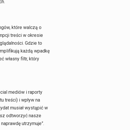
ch.
gów, które walczą o
pcji treści w okresie
glądalności. Gdzie to
amplifikują każdą wpadkę
 własny filtr, który
cial mediów i raporty
u treści) i wpływ na
dydat musiał wystąpić w
cesz odtworzyć nasze
 naprawdę utrzymuje”.