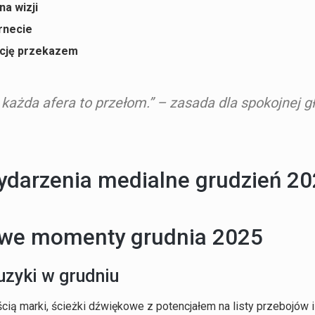
na wizji
ernecie
ację przekazem
e każda afera to przełom.” – zasada dla spokojnej 
alowe momenty grudnia 2025
uzyki w grudniu
marki, ścieżki dźwiękowe z potencjałem na listy przebojów i „