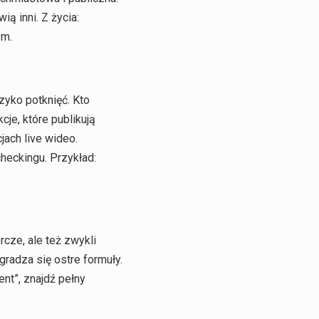
ią inni. Z życia:
ym.
zyko potknięć. Kto
cje, które publikują
ach live wideo.
heckingu. Przykład:
rcze, ale też zwykli
gradza się ostre formuły.
nt”, znajdź pełny