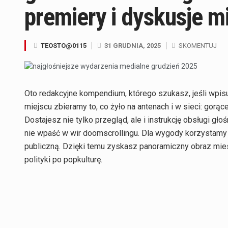
premiery i dyskusje m
TEOSTO@0115
31 GRUDNIA, 2025
SKOMENTUJ
Oto redakcyjne kompendium, którego szukasz, jeśli wpi
miejscu zbieramy to, co żyło na antenach i w sieci: gor
Dostajesz nie tylko przegląd, ale i instrukcję obsługi gł
nie wpaść w wir doomscrollingu. Dla wygody korzystamy z
publiczną. Dzięki temu zyskasz panoramiczny obraz mie
polityki po popkulturę.