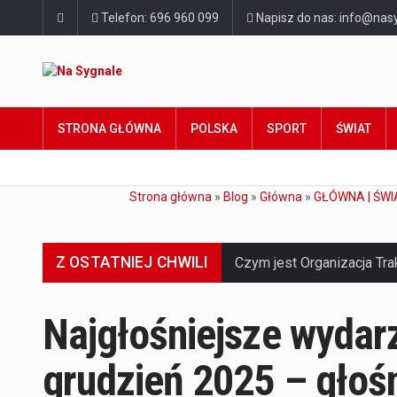
Telefon: 696 960 099
Napisz do nas: info@nasy
STRONA GŁÓWNA
POLSKA
SPORT
ŚWIAT
Strona główna
»
Blog
»
Główna
»
GŁÓWNA | ŚWI
Z OSTATNIEJ CHWILI
Najgłośniejsze wydar
grudzień 2025 – głoś