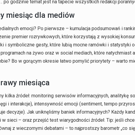
po godzinie temat jest na tapecie wszystkich redakcji poranny
cy miesiąc dla mediów
dialnych emocji? Po pierwsze – kumulacja podsumowań i rankin
enie premier rozrywkowych, które korzystają z wysokiej konsum
 i symboliczne gesty, które lubią mocne ramówki i statystyki o
 programach na żywo oraz w social mediach, które natychmiast 
ebie? Bo w gorącym okresie łatwo pomylić priorytety – warto mieć
prawy miesiąca
y kilka źródeł: monitoring serwisów informacyjnych, analitykę so
gi i interakcje), intensywność emocji (sentiment, tempo przyrost
uje decyzje). Jak uniknęliśmy baniek informacyjnych? Każdy kan
w sieci – oraz przejść test wiarygodności źródeł. Tip: jeśli ch
ównaj z wieczornymi debatami – to najprostszy barometr „co się