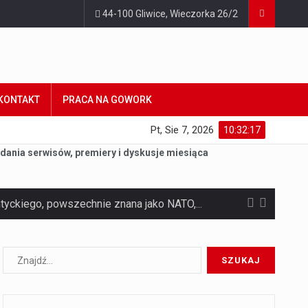
44-100 Gliwice, Wieczorka 26/2
KONTAKT
PRACA NA GOWORK
Pt, Sie 7, 2026
10:32:18
dania serwisów, premiery i dyskusje miesiąca
Czym jest Organizacja Traktatu Północnoatlantyckiego? Organizacja Traktatu Północnoatlantyckiego, powszechnie znana jako NATO, to międzynarodowy sojusz polityczno-wojskowy, który powstał 4 kwietnia 1949 roku. Został założony przez…
Jaką dynamikę wzrostu PKB przewidują prognozy gospodarcze dla Polski w 2026 roku? Prognozy dotyczące gospodarki Polski na rok 2026 sugerują, że Produkt Krajowy Brutto (PKB)…
Co to jest prognoza pogody na 14 dni? Prognoza pogody na 14 dni to niezwykle cenne narzędzie, które dostarcza szczegółowych informacji o długoterminowych warunkach atmosferycznych…
Co to jest serwis Aktualności Polska dzisiaj? Serwis Aktualności Polska dzisiaj to żywy i nowoczesny portal, który dostarcza najświeższe wieści z kraju i zagranicy. Obejmuje…