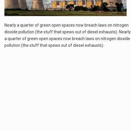
Estetyka i styl: Elegancja vs Minimalizm Główną różnicą, którą widać na pierwszy rzut oka, jest sposób pracy materiału. Rolety rzymskie to produkt typu "2 w 1"…
Co charakteryzuje wojnę na Ukrainie w 2026 roku? W 2026 roku wojna na Ukrainie trwa już pięć lat, a jej przebieg charakteryzuje się intensywnymi działaniami…
Nearly a quarter of green open spaces now breach laws on nitrogen
dioxide pollution (the stuff that spews out of diesel exhausts). Nearly
Czym jest Organizacja Traktatu Północnoatlantyckiego? Organizacja Traktatu Północnoatlantyckiego, powszechnie znana jako NATO, to międzynarodowy sojusz polityczno-wojskowy, który powstał 4 kwietnia 1949 roku. Został założony przez…
a quarter of green open spaces now breach laws on nitrogen dioxide
pollution (the stuff that spews out of diesel exhausts).