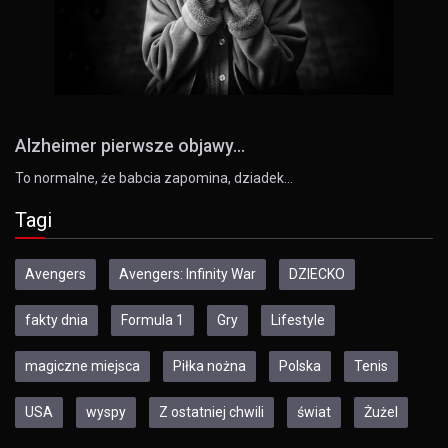
Alzheimer pierwsze objawy...
To normalne, że babcia zapomina, dziadek…
Tagi
Avengers
Avengers: Infinity War
DZIECKO
fakty dnia
Formula 1
Gry
Lifestyle
magiczne miejsca
Piłka nożna
Polska
Tenis
USA
wyspy
Z ostatniej chwili
świat
Żużel