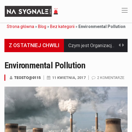
Strona główna
»
Blog
»
Bez kategorii
»
Environmental Pollution
Z OSTATNIEJ CHWILI
Jaką dynamikę wzrostu PKB przewidują prognozy gospodarcze dla Polski w 2026 roku? Prognozy dotyczące gospodarki Polski na rok 2026 sugerują, że Produkt Krajowy Brutto (PKB)…
Co to jest prognoza pogody na 14 dni? Prognoza pogody na 14 dni to niezwykle cenne narzędzie, które dostarcza szczegółowych informacji o długoterminowych warunkach atmosferycznych…
Environmental Pollution
Co to jest serwis Aktualności Polska dzisiaj? Serwis Aktualności Polska dzisiaj to żywy i nowoczesny portal, który dostarcza najświeższe wieści z kraju i zagranicy. Obejmuje…
TEOSTO@0115
11 KWIETNIA, 2017
2 KOMENTARZE
Co to jest cyberbezpieczeństwo w sieci? Cyberbezpieczeństwo w Internecie stanowi istotny element ochrony systemów informacyjnych. Jego zasadniczym celem jest zabezpieczenie przed różnorodnymi cyberzagrożeniami oraz ryzykiem,…
Czym były starożytne igrzyska olimpijskie w Grecji? Starożytne igrzyska olimpijskie odgrywały kluczową rolę w dziejach Grecji. Co cztery lata, w pięknej Olimpii, odbywały się te…
Co to jest globalne ocieplenie? Globalne ocieplenie to proces, który trwa od dłuższego czasu i prowadzi do podnoszenia się średnich temperatur zarówno na naszej planecie,…
Co to jest NATO? NATO, czyli Organizacja Traktatu Północnoatlantyckiego, to międzynarodowy sojusz wojskowy, który powstał 4 kwietnia 1949 roku. Jego głównym celem jest zapewnienie wolności…