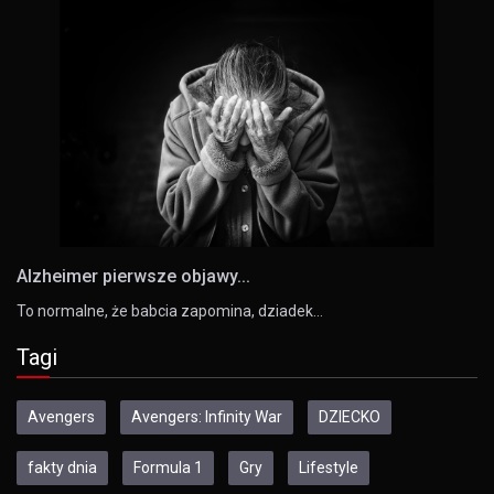
Alzheimer pierwsze objawy...
To normalne, że babcia zapomina, dziadek…
Tagi
Avengers
Avengers: Infinity War
DZIECKO
fakty dnia
Formula 1
Gry
Lifestyle