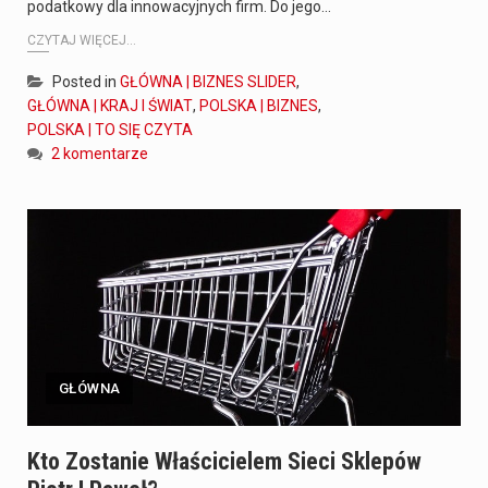
podatkowy dla innowacyjnych firm. Do jego…
CZYTAJ WIĘCEJ...
Posted in
GŁÓWNA | BIZNES SLIDER
,
GŁÓWNA | KRAJ I ŚWIAT
,
POLSKA | BIZNES
,
POLSKA | TO SIĘ CZYTA
2 komentarze
GŁÓWNA
Kto Zostanie Właścicielem Sieci Sklepów