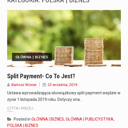
KATEGORIA:
POLSKA | BIZNES
Co to jest serwis Aktualności Polska dzisiaj? Serwis Aktualności Polska dzisiaj to żywy i nowoczesny portal, który dostarcza najświeższe wieści z kraju i zagranicy. Obejmuje…
Co to jest cyberbezpieczeństwo w sieci? Cyberbezpieczeństwo w Internecie stanowi istotny element ochrony systemów informacyjnych. Jego zasadniczym celem jest zabezpieczenie przed różnorodnymi cyberzagrożeniami oraz ryzykiem,…
Czym były starożytne igrzyska olimpijskie w Grecji? Starożytne igrzyska olimpijskie odgrywały kluczową rolę w dziejach Grecji. Co cztery lata, w pięknej Olimpii, odbywały się te…
Co to jest globalne ocieplenie? Globalne ocieplenie to proces, który trwa od dłuższego czasu i prowadzi do podnoszenia się średnich temperatur zarówno na naszej planecie,…
GŁÓWNA | BIZNES
Co to jest NATO? NATO, czyli Organizacja Traktatu Północnoatlantyckiego, to międzynarodowy sojusz wojskowy, który powstał 4 kwietnia 1949 roku. Jego głównym celem jest zapewnienie wolności…
Estetyka i styl: Elegancja vs Minimalizm Główną różnicą, którą widać na pierwszy rzut oka, jest sposób pracy materiału. Rolety rzymskie to produkt typu "2 w 1"…
Split Payment- Co To Jest?
Bartosz Wizner
23 września, 2019
Co charakteryzuje wojnę na Ukrainie w 2026 roku? W 2026 roku wojna na Ukrainie trwa już pięć lat, a jej przebieg charakteryzuje się intensywnymi działaniami…
Ustawa wprowadzająca obowiązkowy split payment wejdzie w
Czym jest Organizacja Traktatu Północnoatlantyckiego? Organizacja Traktatu Północnoatlantyckiego, powszechnie znana jako NATO, to międzynarodowy sojusz polityczno-wojskowy, który powstał 4 kwietnia 1949 roku. Został założony przez…
życie 1 listopada 2019 roku. Dotyczy ona…
CZYTAJ WIĘCEJ...
Posted in
GŁÓWNA | BIZNES
,
GŁÓWNA | PUBLICYSTYKA
,
POLSKA | BIZNES