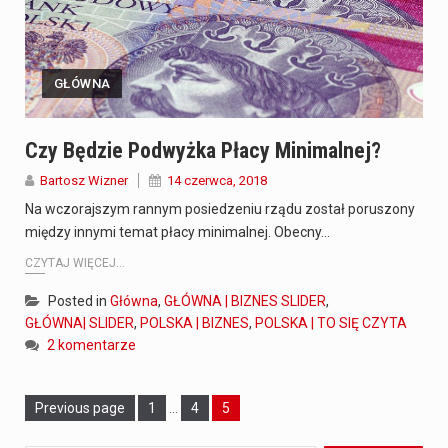
GŁÓWNA
Czy Będzie Podwyżka Płacy Minimalnej?
Bartosz Wizner
14 czerwca, 2018
Na wczorajszym rannym posiedzeniu rządu został poruszony
między innymi temat płacy minimalnej. Obecny…
CZYTAJ WIĘCEJ...
Posted in
Główna
,
GŁÓWNA | BIZNES SLIDER
,
GŁÓWNA| SLIDER
,
POLSKA | BIZNES
,
POLSKA | TO SIĘ CZYTA
2 komentarze
Page
Previous page
Page
1
…
Page
4
5