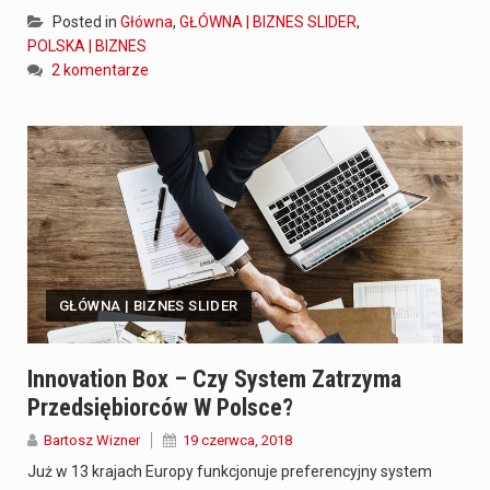
Posted in
Główna
,
GŁÓWNA | BIZNES SLIDER
,
POLSKA | BIZNES
2 komentarze
GŁÓWNA | BIZNES SLIDER
Innovation Box – Czy System Zatrzyma
Przedsiębiorców W Polsce?
Bartosz Wizner
19 czerwca, 2018
Już w 13 krajach Europy funkcjonuje preferencyjny system