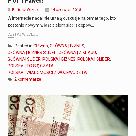
Piotr I Paweł?
Bartosz Wizner
14 czerwca, 2018
W Internecie nadal nie ustają dyskusje na temat tego, kto
zostanie nowym właścicielem sieci sklepów…
CZYTAJ WIĘCEJ...
Posted in
Główna
,
GŁÓWNA | BIZNES
,
GŁÓWNA | BIZNES SLIDER
,
GŁÓWNA | Z KRAJU
,
GŁÓWNA| SLIDER
,
POLSKA | BIZNES
,
POLSKA | SLIDER
,
POLSKA | TO SIĘ CZYTA
,
POLSKA | WIADOMOSCI Z WOJEWODZTW
2 komentarze