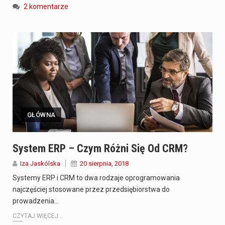
2 komentarze
GŁÓWNA
System ERP – Czym Różni Się Od CRM?
Iza Jaskólska
20 sierpnia, 2018
Systemy ERP i CRM to dwa rodzaje oprogramowania
najczęściej stosowane przez przedsiębiorstwa do
prowadzenia…
CZYTAJ WIĘCEJ...