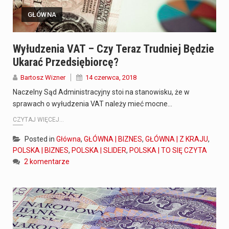
GŁÓWNA
Wyłudzenia VAT – Czy Teraz Trudniej Będzie
Ukarać Przedsiębiorcę?
Bartosz Wizner
14 czerwca, 2018
Naczelny Sąd Administracyjny stoi na stanowisku, że w
sprawach o wyłudzenia VAT należy mieć mocne…
CZYTAJ WIĘCEJ...
Posted in
Główna
,
GŁÓWNA | BIZNES
,
GŁÓWNA | Z KRAJU
,
POLSKA | BIZNES
,
POLSKA | SLIDER
,
POLSKA | TO SIĘ CZYTA
2 komentarze