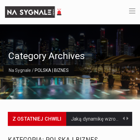
Category Archives
Na Sygnale
/
POLSKA | BIZNES
Z OSTATNIEJ CHWILI
Jaką dynamikę wzrostu PKB przewidują prognozy gospodarcze dla Polski w 2026 roku? Prognozy dotyczące gospodarki Polski na rok 2026 sugerują, że Produkt Krajowy Brutto (PKB)…
Co to jest prognoza pogody na 14 dni? Prognoza pogody na 14 dni to niezwykle cenne narzędzie, które dostarcza szczegółowych informacji o długoterminowych warunkach atmosferycznych…