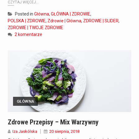
CZYTAJ WIĘCEJ...
Posted in
Główna
,
GŁÓWNA | ZDROWIE
,
POLSKA | ZDROWIE
,
Zdrowie | Główna
,
ZDROWIE | SLIDER
,
ZDROWIE | TWOJE ZDROWIE
2 komentarze
GŁÓWNA
Zdrowe Przepisy – Mix Warzywny
Iza Jaskólska
20 sierpnia, 2018