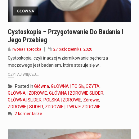
GŁÓWNA
Cystoskopia – Przygotowanie Do Badania I
Jego Przebieg
Iwona Paprocka
27 października, 2020
Cystoskopia, czyli inaczej wziernikowanie pęcherza
moczowego jest badaniem, które stosuje się w…
CZYTAJ WIĘCEJ...
Posted in
Główna
,
GŁÓWNA | TO SIĘ CZYTA
,
GŁÓWNA | ZDROWIE
,
GŁÓWNA | ZDROWIE SLIDER
,
GŁÓWNA| SLIDER
,
POLSKA | ZDROWIE
,
Zdrowie
,
ZDROWIE | SLIDER
,
ZDROWIE | TWOJE ZDROWIE
2 komentarze