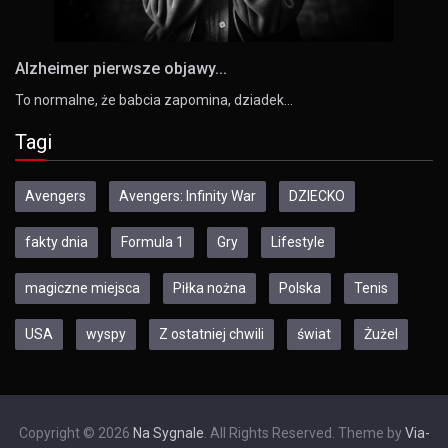
Alzheimer pierwsze objawy...
To normalne, że babcia zapomina, dziadek…
Tagi
Avengers
Avengers: Infinity War
DZIECKO
fakty dnia
Formula 1
Gry
Lifestyle
magiczne miejsca
Piłka nożna
Polska
Tenis
USA
wyspy
Z ostatniej chwili
świat
Żużel
Copyright © 2026
Na Sygnale
. All Rights Reserved. Theme by
Via-