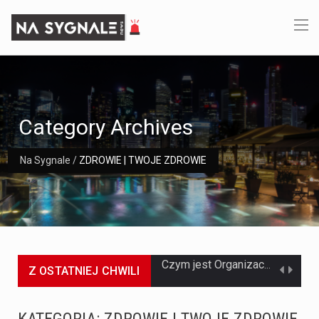
Category Archives
Na Sygnale
/
ZDROWIE | TWOJE ZDROWIE
Z OSTATNIEJ CHWILI
Jaką dynamikę wzrostu PKB przewidują prognozy gospodarcze dla Polski w 2026 roku? Prognozy dotyczące gospodarki Polski na rok 2026 sugerują, że Produkt Krajowy Brutto (PKB)…
Co to jest prognoza pogody na 14 dni? Prognoza pogody na 14 dni to niezwykle cenne narzędzie, które dostarcza szczegółowych informacji o długoterminowych warunkach atmosferycznych…