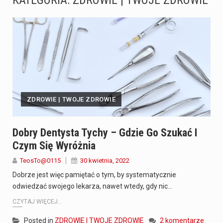
KATEGORIA:
ZDROWIE | TWOJE ZDROWIE
Co to jest serwis Aktualności Polska dzisiaj? Serwis Aktualności Polska dzisiaj to żywy i nowoczesny portal, który dostarcza najświeższe wieści z kraju i zagranicy. Obejmuje…
Co to jest cyberbezpieczeństwo w sieci? Cyberbezpieczeństwo w Internecie stanowi istotny element ochrony systemów informacyjnych. Jego zasadniczym celem jest zabezpieczenie przed różnorodnymi cyberzagrożeniami oraz ryzykiem,…
Czym były starożytne igrzyska olimpijskie w Grecji? Starożytne igrzyska olimpijskie odgrywały kluczową rolę w dziejach Grecji. Co cztery lata, w pięknej Olimpii, odbywały się te…
Co to jest globalne ocieplenie? Globalne ocieplenie to proces, który trwa od dłuższego czasu i prowadzi do podnoszenia się średnich temperatur zarówno na naszej planecie,…
ZDROWIE | TWOJE ZDROWIE
Co to jest NATO? NATO, czyli Organizacja Traktatu Północnoatlantyckiego, to międzynarodowy sojusz wojskowy, który powstał 4 kwietnia 1949 roku. Jego głównym celem jest zapewnienie wolności…
Estetyka i styl: Elegancja vs Minimalizm Główną różnicą, którą widać na pierwszy rzut oka, jest sposób pracy materiału. Rolety rzymskie to produkt typu "2 w 1"…
Dobry Dentysta Tychy – Gdzie Go Szukać I
Czym Się Wyróżnia
Co charakteryzuje wojnę na Ukrainie w 2026 roku? W 2026 roku wojna na Ukrainie trwa już pięć lat, a jej przebieg charakteryzuje się intensywnymi działaniami…
TeosTo@0115
30 kwietnia, 2022
Czym jest Organizacja Traktatu Północnoatlantyckiego? Organizacja Traktatu Północnoatlantyckiego, powszechnie znana jako NATO, to międzynarodowy sojusz polityczno-wojskowy, który powstał 4 kwietnia 1949 roku. Został założony przez…
Dobrze jest więc pamiętać o tym, by systematycznie
odwiedzać swojego lekarza, nawet wtedy, gdy nic…
CZYTAJ WIĘCEJ...
Posted in
ZDROWIE | TWOJE ZDROWIE
2 komentarze