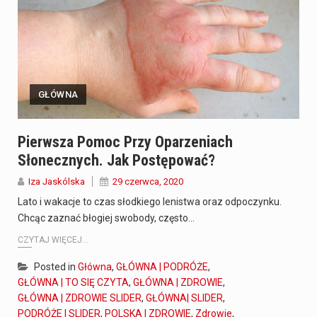
GŁÓWNA
Pierwsza Pomoc Przy Oparzeniach
Słonecznych. Jak Postępować?
Iza Jaskólska
29 czerwca, 2020
Lato i wakacje to czas słodkiego lenistwa oraz odpoczynku.
Chcąc zaznać błogiej swobody, często…
CZYTAJ WIĘCEJ...
Posted in
Główna
,
GŁÓWNA | PODRÓŻE
,
GŁÓWNA | TO SIĘ CZYTA
,
GŁÓWNA | ZDROWIE
,
GŁÓWNA | ZDROWIE SLIDER
,
GŁÓWNA| SLIDER
,
PODRÓŻE | SLIDER
,
POLSKA | ZDROWIE
,
Zdrowie
,