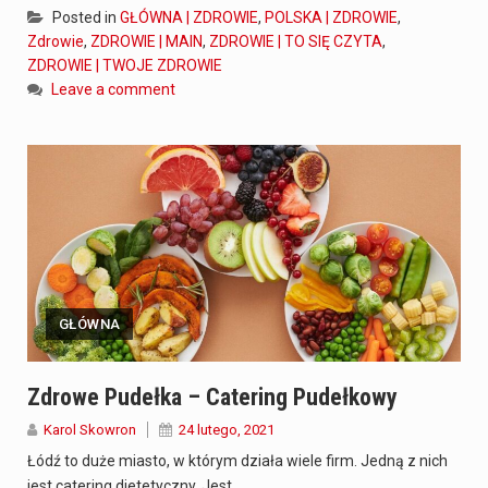
Posted in
GŁÓWNA | ZDROWIE
,
POLSKA | ZDROWIE
,
Zdrowie
,
ZDROWIE | MAIN
,
ZDROWIE | TO SIĘ CZYTA
,
ZDROWIE | TWOJE ZDROWIE
Leave a comment
GŁÓWNA
Zdrowe Pudełka – Catering Pudełkowy
Karol Skowron
24 lutego, 2021
Łódź to duże miasto, w którym działa wiele firm. Jedną z nich
jest catering dietetyczny. Jest…