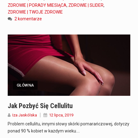
ZDROWIE | PORADY MIESIĄCA
,
ZDROWIE | SLIDER
,
ZDROWIE | TWOJE ZDROWIE
2 komentarze
GŁÓWNA
Jak Pozbyć Się Cellulitu
Iza Jaskólska
12 lipca, 2019
Problem cellulitu, innymi słowy skórki pomarańczowej, dotyczy
ponad 90 % kobiet w każdym wieku.…