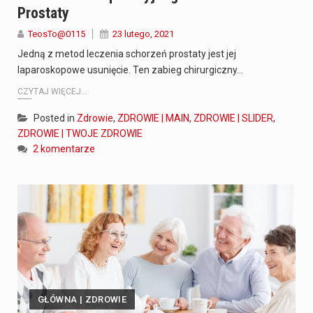
Prostaty
TeosTo@0115
23 lutego, 2021
Jedną z metod leczenia schorzeń prostaty jest jej
laparoskopowe usunięcie. Ten zabieg chirurgiczny…
CZYTAJ WIĘCEJ...
Posted in
Zdrowie
,
ZDROWIE | MAIN
,
ZDROWIE | SLIDER
,
ZDROWIE | TWOJE ZDROWIE
2 komentarze
GŁÓWNA | ZDROWIE