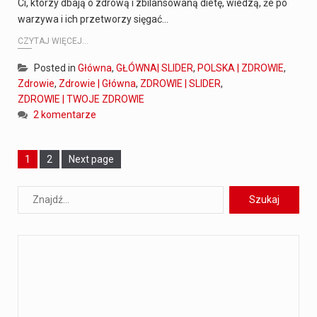
Ci, którzy dbają o zdrową i zbilansowaną dietę, wiedzą, że po
warzywa i ich przetworzy sięgać…
CZYTAJ WIĘCEJ...
Posted in
Główna
,
GŁÓWNA| SLIDER
,
POLSKA | ZDROWIE
,
Zdrowie
,
Zdrowie | Główna
,
ZDROWIE | SLIDER
,
ZDROWIE | TWOJE ZDROWIE
2 komentarze
Page
1
Page
2
Next page