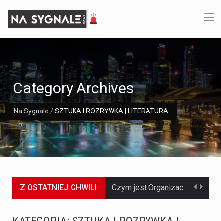
Category Archives
Na Sygnale
/
SZTUKA I ROZRYWKA | LITERATURA
Z OSTATNIEJ CHWILI
Jaką dynamikę wzrostu PKB przewidują prognozy gospodarcze dla Polski w 2026 roku? Prognozy dotyczące gospodarki Polski na rok 2026 sugerują, że Produkt Krajowy Brutto (PKB)…
Co to jest prognoza pogody na 14 dni? Prognoza pogody na 14 dni to niezwykle cenne narzędzie, które dostarcza szczegółowych informacji o długoterminowych warunkach atmosferycznych…