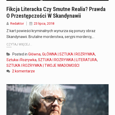
Fikcja Literacka Czy Smutne Realia? Prawda
O Przestępczości W Skandynawii
Redaktor
23 lipca, 2018
Z kart powieści kryminalnych wynurza się ponury obraz
Skandynawii. Brutalne morderstwa, seryjni mordercy,…
CZYTAJ WIĘCEJ...
Posted in
Główna
,
GŁÓWNA | SZTUKA I ROZRYWKA
,
Sztuka i Rozrywka
,
SZTUKA I ROZRYWKA | LITERATURA
,
SZTUKA I ROZRYWKA | TWOJE WIADOMOŚCI
2 komentarze