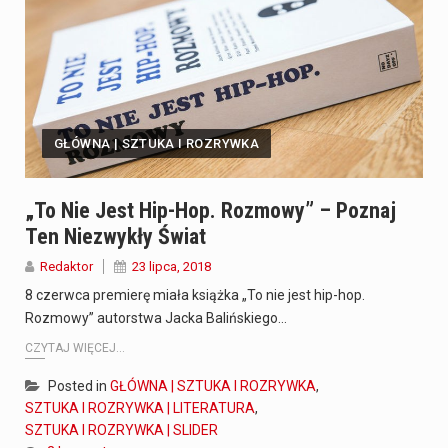
GŁÓWNA | SZTUKA I ROZRYWKA
„To Nie Jest Hip-Hop. Rozmowy” – Poznaj
Ten Niezwykły Świat
Redaktor
23 lipca, 2018
8 czerwca premierę miała książka „To nie jest hip-hop.
Rozmowy” autorstwa Jacka Balińskiego…
CZYTAJ WIĘCEJ...
Posted in
GŁÓWNA | SZTUKA I ROZRYWKA
,
SZTUKA I ROZRYWKA | LITERATURA
,
SZTUKA I ROZRYWKA | SLIDER