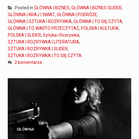
Posted in
GŁÓWNA | BIZNES
,
GŁÓWNA | BIZNES SLIDER
,
GŁÓWNA | KRAJ I ŚWIAT
,
GŁÓWNA | PODRÓŻE
,
GŁÓWNA | SZTUKA I ROZRYWKA
,
GŁÓWNA | TO SIĘ CZYTA
,
GŁÓWNA | TO WARTO PRZECZYTAĆ
,
POLSKA | KULTURA
,
POLSKA | SLIDER
,
Sztuka i Rozrywka
,
SZTUKA I ROZRYWKA | LITERATURA
,
SZTUKA I ROZRYWKA | SLIDER
,
SZTUKA I ROZRYWKA | TO SIĘ CZYTA
2 komentarze
GŁÓWNA