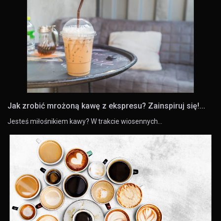
Jak zrobić mrożoną kawę z ekspresu? Zainspiruj się!...
Jesteś miłośnikiem kawy? W trakcie wiosennych…