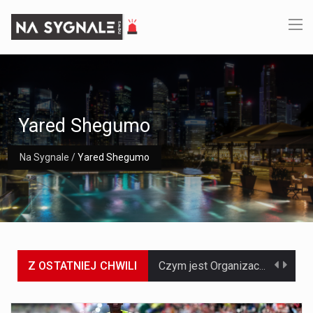
Yared Shegumo
Na Sygnale
/
Yared Shegumo
Z OSTATNIEJ CHWILI
Czym jest Organizacja Traktatu Północnoatlantyckiego? Organizacja Traktatu Północnoatlantyckiego, powszechnie znana jako NATO, to międzynarodowy sojusz polityczno-wojskowy, który powstał 4 kwietnia 1949 roku. Został założony przez…
Jaką dynamikę wzrostu PKB przewidują prognozy gospodarcze dla Polski w 2026 roku? Prognozy dotyczące gospodarki Polski na rok 2026 sugerują, że Produkt Krajowy Brutto (PKB)…