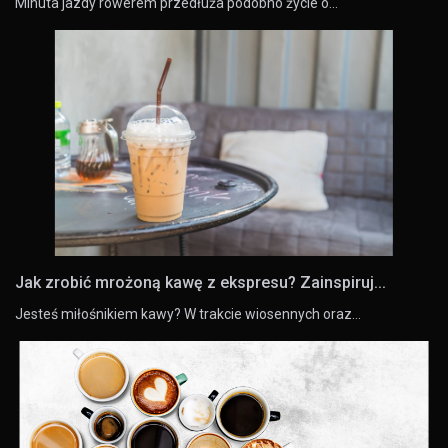
Minuta jazdy rowerem przedłuża podobno życie o…
Jak zrobić mrożoną kawę z ekspresu? Zainspiruj...
Jesteś miłośnikiem kawy? W trakcie wiosennych oraz…