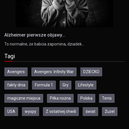
Alzheimer pierwsze objawy...
To normalne, że babcia zapomina, dziadek…
Tagi
Avengers
Avengers: Infinity War
DZIECKO
fakty dnia
Formula 1
Gry
Lifestyle
magiczne miejsca
Piłka nożna
Polska
Tenis
USA
wyspy
Z ostatniej chwili
świat
Żużel