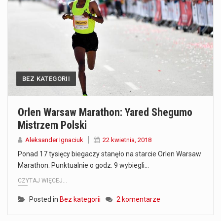
Co to jest prognoza pogody na 14 dni? Prognoza pogody na 14 dni to niezwykle cenne narzędzie, które dostarcza szczegółowych informacji o długoterminowych warunkach atmosferycznych…
Co to jest serwis Aktualności Polska dzisiaj? Serwis Aktualności Polska dzisiaj to żywy i nowoczesny portal, który dostarcza najświeższe wieści z kraju i zagranicy. Obejmuje…
Co to jest cyberbezpieczeństwo w sieci? Cyberbezpieczeństwo w Internecie stanowi istotny element ochrony systemów informacyjnych. Jego zasadniczym celem jest zabezpieczenie przed różnorodnymi cyberzagrożeniami oraz ryzykiem,…
BEZ KATEGORII
Czym były starożytne igrzyska olimpijskie w Grecji? Starożytne igrzyska olimpijskie odgrywały kluczową rolę w dziejach Grecji. Co cztery lata, w pięknej Olimpii, odbywały się te…
Co to jest globalne ocieplenie? Globalne ocieplenie to proces, który trwa od dłuższego czasu i prowadzi do podnoszenia się średnich temperatur zarówno na naszej planecie,…
Orlen Warsaw Marathon: Yared Shegumo
Mistrzem Polski
Co to jest NATO? NATO, czyli Organizacja Traktatu Północnoatlantyckiego, to międzynarodowy sojusz wojskowy, który powstał 4 kwietnia 1949 roku. Jego głównym celem jest zapewnienie wolności…
Aleksander Ignaciuk
22 kwietnia, 2018
Estetyka i styl: Elegancja vs Minimalizm Główną różnicą, którą widać na pierwszy rzut oka, jest sposób pracy materiału. Rolety rzymskie to produkt typu "2 w 1"…
Ponad 17 tysięcy biegaczy stanęło na starcie Orlen Warsaw
Marathon. Punktualnie o godz. 9 wybiegli…
Co charakteryzuje wojnę na Ukrainie w 2026 roku? W 2026 roku wojna na Ukrainie trwa już pięć lat, a jej przebieg charakteryzuje się intensywnymi działaniami…
CZYTAJ WIĘCEJ...
Posted in
Bez kategorii
2 komentarze