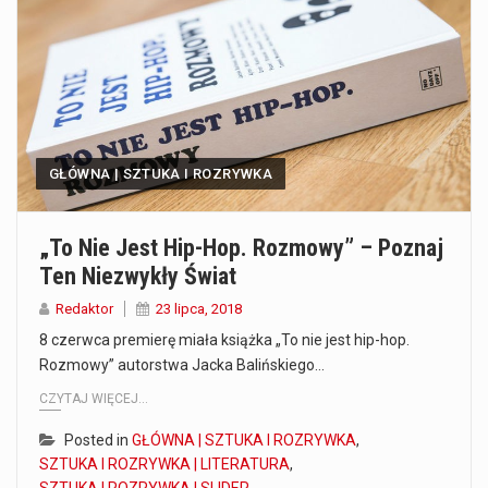
Co to jest prognoza pogody na 14 dni? Prognoza pogody na 14 dni to niezwykle cenne narzędzie, które dostarcza szczegółowych informacji o długoterminowych warunkach atmosferycznych…
Co to jest serwis Aktualności Polska dzisiaj? Serwis Aktualności Polska dzisiaj to żywy i nowoczesny portal, który dostarcza najświeższe wieści z kraju i zagranicy. Obejmuje…
Co to jest cyberbezpieczeństwo w sieci? Cyberbezpieczeństwo w Internecie stanowi istotny element ochrony systemów informacyjnych. Jego zasadniczym celem jest zabezpieczenie przed różnorodnymi cyberzagrożeniami oraz ryzykiem,…
GŁÓWNA | SZTUKA I ROZRYWKA
Czym były starożytne igrzyska olimpijskie w Grecji? Starożytne igrzyska olimpijskie odgrywały kluczową rolę w dziejach Grecji. Co cztery lata, w pięknej Olimpii, odbywały się te…
Co to jest globalne ocieplenie? Globalne ocieplenie to proces, który trwa od dłuższego czasu i prowadzi do podnoszenia się średnich temperatur zarówno na naszej planecie,…
„To Nie Jest Hip-Hop. Rozmowy” – Poznaj
Ten Niezwykły Świat
Co to jest NATO? NATO, czyli Organizacja Traktatu Północnoatlantyckiego, to międzynarodowy sojusz wojskowy, który powstał 4 kwietnia 1949 roku. Jego głównym celem jest zapewnienie wolności…
Redaktor
23 lipca, 2018
Estetyka i styl: Elegancja vs Minimalizm Główną różnicą, którą widać na pierwszy rzut oka, jest sposób pracy materiału. Rolety rzymskie to produkt typu "2 w 1"…
8 czerwca premierę miała książka „To nie jest hip-hop.
Rozmowy” autorstwa Jacka Balińskiego…
Co charakteryzuje wojnę na Ukrainie w 2026 roku? W 2026 roku wojna na Ukrainie trwa już pięć lat, a jej przebieg charakteryzuje się intensywnymi działaniami…
CZYTAJ WIĘCEJ...
Posted in
GŁÓWNA | SZTUKA I ROZRYWKA
,
SZTUKA I ROZRYWKA | LITERATURA
,
SZTUKA I ROZRYWKA | SLIDER