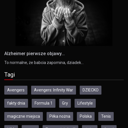
Alzheimer pierwsze objawy...
To normalne, że babcia zapomina, dziadek…
Tagi
Avengers
Avengers: Infinity War
DZIECKO
fakty dnia
Formula 1
Gry
Lifestyle
magiczne miejsca
Piłka nożna
Polska
Tenis