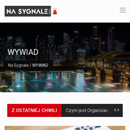
WYWIAD
Na Sygnale
/
WYWIAD
Z OSTATNIEJ CHWILI
Czym jest Organizacja Traktatu Północnoatlantyckiego? Organizacja Traktatu Północnoatlantyckiego, powszechnie znana jako NATO, to międzynarodowy sojusz polityczno-wojskowy, który powstał 4 kwietnia 1949 roku. Został założony przez…
Jaką dynamikę wzrostu PKB przewidują prognozy gospodarcze dla Polski w 2026 roku? Prognozy dotyczące gospodarki Polski na rok 2026 sugerują, że Produkt Krajowy Brutto (PKB)…