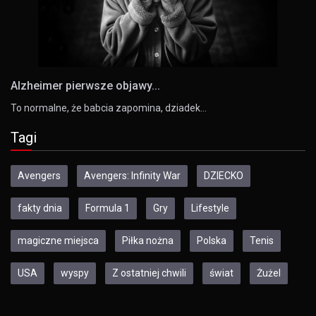
Alzheimer pierwsze objawy...
To normalne, że babcia zapomina, dziadek…
Tagi
Avengers
Avengers: Infinity War
DZIECKO
fakty dnia
Formula 1
Gry
Lifestyle
magiczne miejsca
Piłka nożna
Polska
Tenis
USA
wyspy
Z ostatniej chwili
świat
Żużel