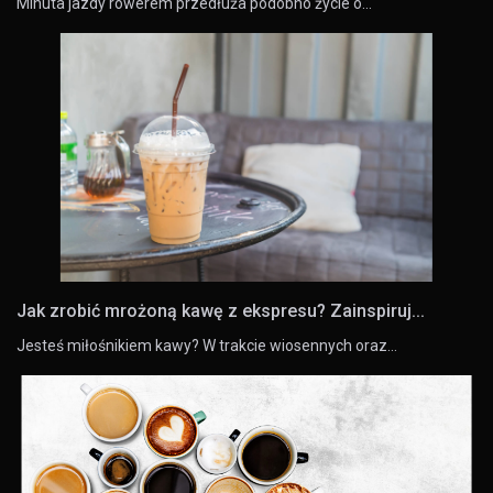
Minuta jazdy rowerem przedłuża podobno życie o…
Jak zrobić mrożoną kawę z ekspresu? Zainspiruj...
Jesteś miłośnikiem kawy? W trakcie wiosennych oraz…