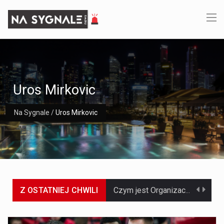
Uros Mirkovic
Na Sygnale
/
Uros Mirkovic
Z OSTATNIEJ CHWILI
Czym jest Organizacja Traktatu Północnoatlantyckiego? Organizacja Traktatu Północnoatlantyckiego, powszechnie znana jako NATO, to międzynarodowy sojusz polityczno-wojskowy, który powstał 4 kwietnia 1949 roku. Został założony przez…
Jaką dynamikę wzrostu PKB przewidują prognozy gospodarcze dla Polski w 2026 roku? Prognozy dotyczące gospodarki Polski na rok 2026 sugerują, że Produkt Krajowy Brutto (PKB)…