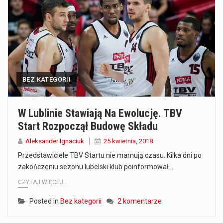
Co to jest prognoza pogody na 14 dni? Prognoza pogody na 14 dni to niezwykle cenne narzędzie, które dostarcza szczegółowych informacji o długoterminowych warunkach atmosferycznych…
Co to jest serwis Aktualności Polska dzisiaj? Serwis Aktualności Polska dzisiaj to żywy i nowoczesny portal, który dostarcza najświeższe wieści z kraju i zagranicy. Obejmuje…
Co to jest cyberbezpieczeństwo w sieci? Cyberbezpieczeństwo w Internecie stanowi istotny element ochrony systemów informacyjnych. Jego zasadniczym celem jest zabezpieczenie przed różnorodnymi cyberzagrożeniami oraz ryzykiem,…
BEZ KATEGORII
Czym były starożytne igrzyska olimpijskie w Grecji? Starożytne igrzyska olimpijskie odgrywały kluczową rolę w dziejach Grecji. Co cztery lata, w pięknej Olimpii, odbywały się te…
Co to jest globalne ocieplenie? Globalne ocieplenie to proces, który trwa od dłuższego czasu i prowadzi do podnoszenia się średnich temperatur zarówno na naszej planecie,…
W Lublinie Stawiają Na Ewolucję. TBV
Start Rozpoczął Budowę Składu
Co to jest NATO? NATO, czyli Organizacja Traktatu Północnoatlantyckiego, to międzynarodowy sojusz wojskowy, który powstał 4 kwietnia 1949 roku. Jego głównym celem jest zapewnienie wolności…
Aleksander Ignaciuk
25 kwietnia, 2018
Estetyka i styl: Elegancja vs Minimalizm Główną różnicą, którą widać na pierwszy rzut oka, jest sposób pracy materiału. Rolety rzymskie to produkt typu "2 w 1"…
Przedstawiciele TBV Startu nie marnują czasu. Kilka dni po
zakończeniu sezonu lubelski klub poinformował…
Co charakteryzuje wojnę na Ukrainie w 2026 roku? W 2026 roku wojna na Ukrainie trwa już pięć lat, a jej przebieg charakteryzuje się intensywnymi działaniami…
CZYTAJ WIĘCEJ...
Posted in
Bez kategorii
2 komentarze