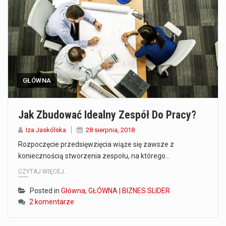
Co to jest prognoza pogody na 14 dni? Prognoza pogody na 14 dni to niezwykle cenne narzędzie, które dostarcza szczegółowych informacji o długoterminowych warunkach atmosferycznych…
Co to jest serwis Aktualności Polska dzisiaj? Serwis Aktualności Polska dzisiaj to żywy i nowoczesny portal, który dostarcza najświeższe wieści z kraju i zagranicy. Obejmuje…
Co to jest cyberbezpieczeństwo w sieci? Cyberbezpieczeństwo w Internecie stanowi istotny element ochrony systemów informacyjnych. Jego zasadniczym celem jest zabezpieczenie przed różnorodnymi cyberzagrożeniami oraz ryzykiem,…
GŁÓWNA
Czym były starożytne igrzyska olimpijskie w Grecji? Starożytne igrzyska olimpijskie odgrywały kluczową rolę w dziejach Grecji. Co cztery lata, w pięknej Olimpii, odbywały się te…
Co to jest globalne ocieplenie? Globalne ocieplenie to proces, który trwa od dłuższego czasu i prowadzi do podnoszenia się średnich temperatur zarówno na naszej planecie,…
Jak Zbudować Idealny Zespół Do Pracy?
Co to jest NATO? NATO, czyli Organizacja Traktatu Północnoatlantyckiego, to międzynarodowy sojusz wojskowy, który powstał 4 kwietnia 1949 roku. Jego głównym celem jest zapewnienie wolności…
Iza Jaskólska
28 sierpnia, 2018
Rozpoczęcie przedsięwzięcia wiąże się zawsze z
Estetyka i styl: Elegancja vs Minimalizm Główną różnicą, którą widać na pierwszy rzut oka, jest sposób pracy materiału. Rolety rzymskie to produkt typu "2 w 1"…
koniecznością stworzenia zespołu, na którego…
CZYTAJ WIĘCEJ...
Co charakteryzuje wojnę na Ukrainie w 2026 roku? W 2026 roku wojna na Ukrainie trwa już pięć lat, a jej przebieg charakteryzuje się intensywnymi działaniami…
Posted in
Główna
,
GŁÓWNA | BIZNES SLIDER
2 komentarze