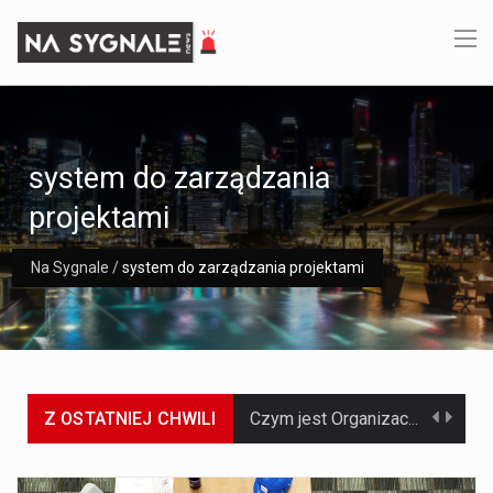
system do zarządzania
projektami
Na Sygnale
/
system do zarządzania projektami
Z OSTATNIEJ CHWILI
Czym jest Organizacja Traktatu Północnoatlantyckiego? Organizacja Traktatu Północnoatlantyckiego, powszechnie znana jako NATO, to międzynarodowy sojusz polityczno-wojskowy, który powstał 4 kwietnia 1949 roku. Został założony przez…
Jaką dynamikę wzrostu PKB przewidują prognozy gospodarcze dla Polski w 2026 roku? Prognozy dotyczące gospodarki Polski na rok 2026 sugerują, że Produkt Krajowy Brutto (PKB)…