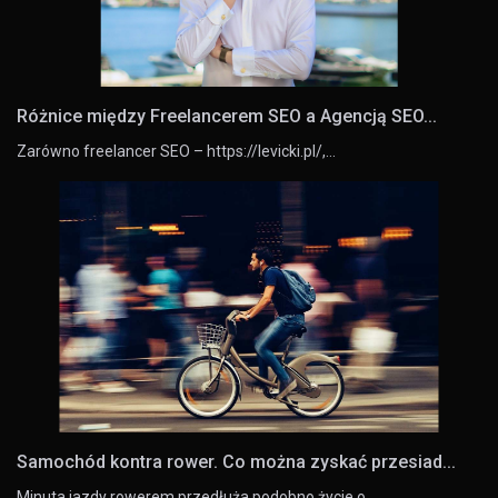
Różnice między Freelancerem SEO a Agencją SEO...
Zarówno freelancer SEO – https://levicki.pl/,…
Samochód kontra rower. Co można zyskać przesiad...
Minuta jazdy rowerem przedłuża podobno życie o…