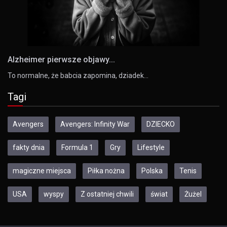
Alzheimer pierwsze objawy...
To normalne, że babcia zapomina, dziadek…
Tagi
Avengers
Avengers: Infinity War
DZIECKO
fakty dnia
Formula 1
Gry
Lifestyle
magiczne miejsca
Piłka nożna
Polska
Tenis
USA
wyspy
Z ostatniej chwili
świat
Żużel