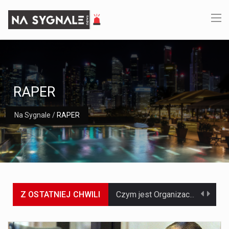
RAPER
Na Sygnale
/
RAPER
Z OSTATNIEJ CHWILI
Czym jest Organizacja Traktatu Północnoatlantyckiego? Organizacja Traktatu Północnoatlantyckiego, powszechnie znana jako NATO, to międzynarodowy sojusz polityczno-wojskowy, który powstał 4 kwietnia 1949 roku. Został założony przez…
Jaką dynamikę wzrostu PKB przewidują prognozy gospodarcze dla Polski w 2026 roku? Prognozy dotyczące gospodarki Polski na rok 2026 sugerują, że Produkt Krajowy Brutto (PKB)…