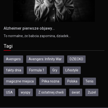
Alzheimer pierwsze objawy...
To normalne, że babcia zapomina, dziadek…
Tagi
Avengers
Avengers: Infinity War
DZIECKO
fakty dnia
Formula 1
Gry
Lifestyle
magiczne miejsca
Piłka nożna
Polska
Tenis
USA
wyspy
Z ostatniej chwili
świat
Żużel