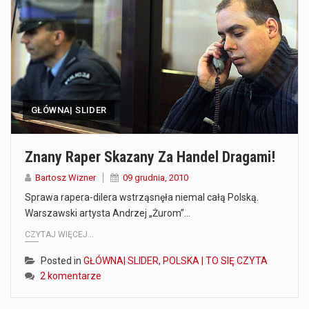
Co to jest prognoza pogody na 14 dni? Prognoza pogody na 14 dni to niezwykle cenne narzędzie, które dostarcza szczegółowych informacji o długoterminowych warunkach atmosferycznych…
Co to jest serwis Aktualności Polska dzisiaj? Serwis Aktualności Polska dzisiaj to żywy i nowoczesny portal, który dostarcza najświeższe wieści z kraju i zagranicy. Obejmuje…
Co to jest cyberbezpieczeństwo w sieci? Cyberbezpieczeństwo w Internecie stanowi istotny element ochrony systemów informacyjnych. Jego zasadniczym celem jest zabezpieczenie przed różnorodnymi cyberzagrożeniami oraz ryzykiem,…
GŁÓWNA| SLIDER
Czym były starożytne igrzyska olimpijskie w Grecji? Starożytne igrzyska olimpijskie odgrywały kluczową rolę w dziejach Grecji. Co cztery lata, w pięknej Olimpii, odbywały się te…
Co to jest globalne ocieplenie? Globalne ocieplenie to proces, który trwa od dłuższego czasu i prowadzi do podnoszenia się średnich temperatur zarówno na naszej planecie,…
Znany Raper Skazany Za Handel Dragami!
Co to jest NATO? NATO, czyli Organizacja Traktatu Północnoatlantyckiego, to międzynarodowy sojusz wojskowy, który powstał 4 kwietnia 1949 roku. Jego głównym celem jest zapewnienie wolności…
Bartosz Wizner
09 grudnia, 2010
Sprawa rapera-dilera wstrząsnęła niemal całą Polską.
Estetyka i styl: Elegancja vs Minimalizm Główną różnicą, którą widać na pierwszy rzut oka, jest sposób pracy materiału. Rolety rzymskie to produkt typu "2 w 1"…
Warszawski artysta Andrzej „Żurom”…
CZYTAJ WIĘCEJ...
Co charakteryzuje wojnę na Ukrainie w 2026 roku? W 2026 roku wojna na Ukrainie trwa już pięć lat, a jej przebieg charakteryzuje się intensywnymi działaniami…
Posted in
GŁÓWNA| SLIDER
,
POLSKA | TO SIĘ CZYTA
2 komentarze