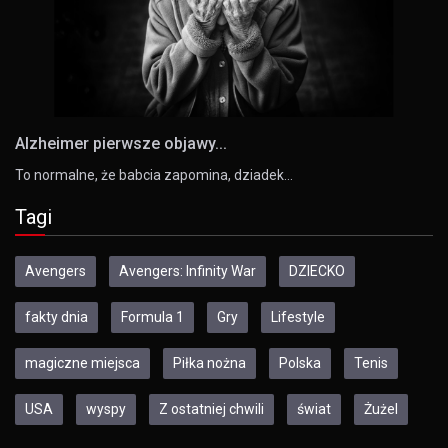
Alzheimer pierwsze objawy...
To normalne, że babcia zapomina, dziadek…
Tagi
Avengers
Avengers: Infinity War
DZIECKO
fakty dnia
Formula 1
Gry
Lifestyle
magiczne miejsca
Piłka nożna
Polska
Tenis
USA
wyspy
Z ostatniej chwili
świat
Żużel