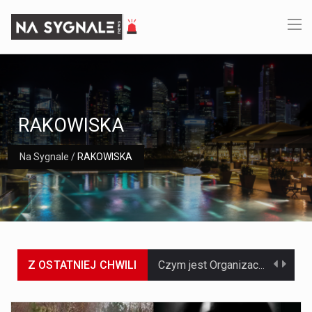
RAKOWISKA
Na Sygnale
/
RAKOWISKA
Z OSTATNIEJ CHWILI
Czym jest Organizacja Traktatu Północnoatlantyckiego? Organizacja Traktatu Północnoatlantyckiego, powszechnie znana jako NATO, to międzynarodowy sojusz polityczno-wojskowy, który powstał 4 kwietnia 1949 roku. Został założony przez…
Jaką dynamikę wzrostu PKB przewidują prognozy gospodarcze dla Polski w 2026 roku? Prognozy dotyczące gospodarki Polski na rok 2026 sugerują, że Produkt Krajowy Brutto (PKB)…