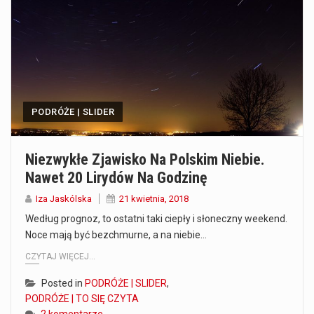
Co to jest prognoza pogody na 14 dni? Prognoza pogody na 14 dni to niezwykle cenne narzędzie, które dostarcza szczegółowych informacji o długoterminowych warunkach atmosferycznych…
Co to jest serwis Aktualności Polska dzisiaj? Serwis Aktualności Polska dzisiaj to żywy i nowoczesny portal, który dostarcza najświeższe wieści z kraju i zagranicy. Obejmuje…
Co to jest cyberbezpieczeństwo w sieci? Cyberbezpieczeństwo w Internecie stanowi istotny element ochrony systemów informacyjnych. Jego zasadniczym celem jest zabezpieczenie przed różnorodnymi cyberzagrożeniami oraz ryzykiem,…
PODRÓŻE | SLIDER
Czym były starożytne igrzyska olimpijskie w Grecji? Starożytne igrzyska olimpijskie odgrywały kluczową rolę w dziejach Grecji. Co cztery lata, w pięknej Olimpii, odbywały się te…
Co to jest globalne ocieplenie? Globalne ocieplenie to proces, który trwa od dłuższego czasu i prowadzi do podnoszenia się średnich temperatur zarówno na naszej planecie,…
Niezwykłe Zjawisko Na Polskim Niebie.
Nawet 20 Lirydów Na Godzinę
Co to jest NATO? NATO, czyli Organizacja Traktatu Północnoatlantyckiego, to międzynarodowy sojusz wojskowy, który powstał 4 kwietnia 1949 roku. Jego głównym celem jest zapewnienie wolności…
Iza Jaskólska
21 kwietnia, 2018
Estetyka i styl: Elegancja vs Minimalizm Główną różnicą, którą widać na pierwszy rzut oka, jest sposób pracy materiału. Rolety rzymskie to produkt typu "2 w 1"…
Według prognoz, to ostatni taki ciepły i słoneczny weekend.
Noce mają być bezchmurne, a na niebie…
Co charakteryzuje wojnę na Ukrainie w 2026 roku? W 2026 roku wojna na Ukrainie trwa już pięć lat, a jej przebieg charakteryzuje się intensywnymi działaniami…
CZYTAJ WIĘCEJ...
Posted in
PODRÓŻE | SLIDER
,
PODRÓŻE | TO SIĘ CZYTA
2 komentarze