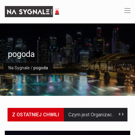
pogoda
Na Sygnale
/
pogoda
Z OSTATNIEJ CHWILI
Czym jest Organizacja Traktatu Północnoatlantyckiego? Organizacja Traktatu Północnoatlantyckiego, powszechnie znana jako NATO, to międzynarodowy sojusz polityczno-wojskowy, który powstał 4 kwietnia 1949 roku. Został założony przez…
Jaką dynamikę wzrostu PKB przewidują prognozy gospodarcze dla Polski w 2026 roku? Prognozy dotyczące gospodarki Polski na rok 2026 sugerują, że Produkt Krajowy Brutto (PKB)…