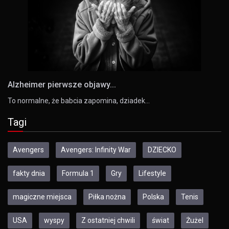
Alzheimer pierwsze objawy...
To normalne, że babcia zapomina, dziadek…
Tagi
Avengers
Avengers: Infinity War
DZIECKO
fakty dnia
Formula 1
Gry
Lifestyle
magiczne miejsca
Piłka nożna
Polska
Tenis
USA
wyspy
Z ostatniej chwili
świat
Żużel