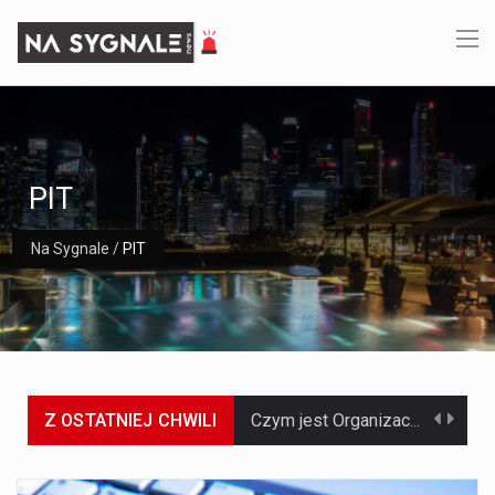
PIT
Na Sygnale
/
PIT
Z OSTATNIEJ CHWILI
Czym jest Organizacja Traktatu Północnoatlantyckiego? Organizacja Traktatu Północnoatlantyckiego, powszechnie znana jako NATO, to międzynarodowy sojusz polityczno-wojskowy, który powstał 4 kwietnia 1949 roku. Został założony przez…
Jaką dynamikę wzrostu PKB przewidują prognozy gospodarcze dla Polski w 2026 roku? Prognozy dotyczące gospodarki Polski na rok 2026 sugerują, że Produkt Krajowy Brutto (PKB)…