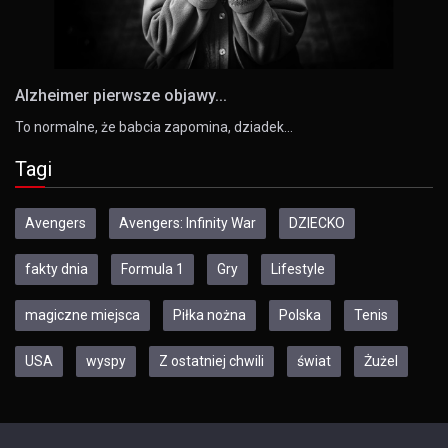
Alzheimer pierwsze objawy...
To normalne, że babcia zapomina, dziadek…
Tagi
Avengers
Avengers: Infinity War
DZIECKO
fakty dnia
Formula 1
Gry
Lifestyle
magiczne miejsca
Piłka nożna
Polska
Tenis
USA
wyspy
Z ostatniej chwili
świat
Żużel