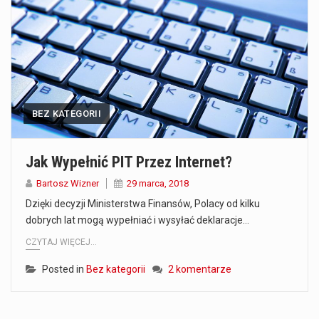
Co to jest prognoza pogody na 14 dni? Prognoza pogody na 14 dni to niezwykle cenne narzędzie, które dostarcza szczegółowych informacji o długoterminowych warunkach atmosferycznych…
Co to jest serwis Aktualności Polska dzisiaj? Serwis Aktualności Polska dzisiaj to żywy i nowoczesny portal, który dostarcza najświeższe wieści z kraju i zagranicy. Obejmuje…
Co to jest cyberbezpieczeństwo w sieci? Cyberbezpieczeństwo w Internecie stanowi istotny element ochrony systemów informacyjnych. Jego zasadniczym celem jest zabezpieczenie przed różnorodnymi cyberzagrożeniami oraz ryzykiem,…
BEZ KATEGORII
Czym były starożytne igrzyska olimpijskie w Grecji? Starożytne igrzyska olimpijskie odgrywały kluczową rolę w dziejach Grecji. Co cztery lata, w pięknej Olimpii, odbywały się te…
Co to jest globalne ocieplenie? Globalne ocieplenie to proces, który trwa od dłuższego czasu i prowadzi do podnoszenia się średnich temperatur zarówno na naszej planecie,…
Jak Wypełnić PIT Przez Internet?
Co to jest NATO? NATO, czyli Organizacja Traktatu Północnoatlantyckiego, to międzynarodowy sojusz wojskowy, który powstał 4 kwietnia 1949 roku. Jego głównym celem jest zapewnienie wolności…
Bartosz Wizner
29 marca, 2018
Dzięki decyzji Ministerstwa Finansów, Polacy od kilku
Estetyka i styl: Elegancja vs Minimalizm Główną różnicą, którą widać na pierwszy rzut oka, jest sposób pracy materiału. Rolety rzymskie to produkt typu "2 w 1"…
dobrych lat mogą wypełniać i wysyłać deklaracje…
CZYTAJ WIĘCEJ...
Co charakteryzuje wojnę na Ukrainie w 2026 roku? W 2026 roku wojna na Ukrainie trwa już pięć lat, a jej przebieg charakteryzuje się intensywnymi działaniami…
Posted in
Bez kategorii
2 komentarze