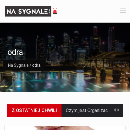
odra
Na Sygnale
/
odra
Z OSTATNIEJ CHWILI
Czym jest Organizacja Traktatu Północnoatlantyckiego? Organizacja Traktatu Północnoatlantyckiego, powszechnie znana jako NATO, to międzynarodowy sojusz polityczno-wojskowy, który powstał 4 kwietnia 1949 roku. Został założony przez…
Jaką dynamikę wzrostu PKB przewidują prognozy gospodarcze dla Polski w 2026 roku? Prognozy dotyczące gospodarki Polski na rok 2026 sugerują, że Produkt Krajowy Brutto (PKB)…