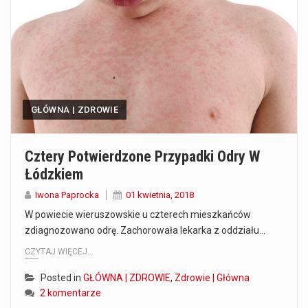
Co to jest prognoza pogody na 14 dni? Prognoza pogody na 14 dni to niezwykle cenne narzędzie, które dostarcza szczegółowych informacji o długoterminowych warunkach atmosferycznych…
Co to jest serwis Aktualności Polska dzisiaj? Serwis Aktualności Polska dzisiaj to żywy i nowoczesny portal, który dostarcza najświeższe wieści z kraju i zagranicy. Obejmuje…
Co to jest cyberbezpieczeństwo w sieci? Cyberbezpieczeństwo w Internecie stanowi istotny element ochrony systemów informacyjnych. Jego zasadniczym celem jest zabezpieczenie przed różnorodnymi cyberzagrożeniami oraz ryzykiem,…
GŁÓWNA | ZDROWIE
Czym były starożytne igrzyska olimpijskie w Grecji? Starożytne igrzyska olimpijskie odgrywały kluczową rolę w dziejach Grecji. Co cztery lata, w pięknej Olimpii, odbywały się te…
Co to jest globalne ocieplenie? Globalne ocieplenie to proces, który trwa od dłuższego czasu i prowadzi do podnoszenia się średnich temperatur zarówno na naszej planecie,…
Cztery Potwierdzone Przypadki Odry W
Łódzkiem
Co to jest NATO? NATO, czyli Organizacja Traktatu Północnoatlantyckiego, to międzynarodowy sojusz wojskowy, który powstał 4 kwietnia 1949 roku. Jego głównym celem jest zapewnienie wolności…
Iwona Paprocka
01 kwietnia, 2018
Estetyka i styl: Elegancja vs Minimalizm Główną różnicą, którą widać na pierwszy rzut oka, jest sposób pracy materiału. Rolety rzymskie to produkt typu "2 w 1"…
W powiecie wieruszowskie u czterech mieszkańców
zdiagnozowano odrę. Zachorowała lekarka z oddziału…
Co charakteryzuje wojnę na Ukrainie w 2026 roku? W 2026 roku wojna na Ukrainie trwa już pięć lat, a jej przebieg charakteryzuje się intensywnymi działaniami…
CZYTAJ WIĘCEJ...
Posted in
GŁÓWNA | ZDROWIE
,
Zdrowie | Główna
2 komentarze