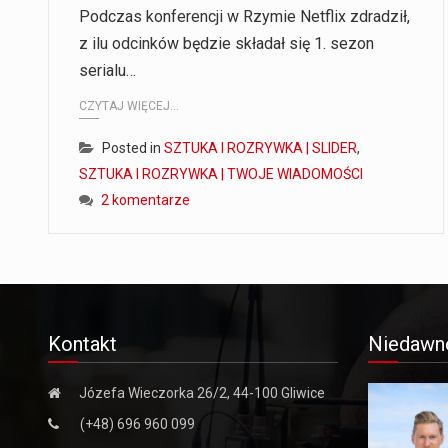
Podczas konferencji w Rzymie Netflix zdradził,
z ilu odcinków będzie składał się 1. sezon
serialu…
CZYTAJ WIĘCEJ...
Posted in
SZTUKA I ROZRYWKA | SLIDER
,
SZTUKA I ROZRYWKA | TWOJE WIADOMOŚCI
2 komentarze
Kontakt
Niedawn
Józefa Wieczorka 26/2, 44-100 Gliwice
(+48) 696 960 099