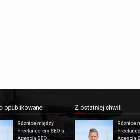
o opublikowane
Z ostatniej chwili
Różnice między
Różnice 
Freelancerem SEO a
Freelanc
Agencją SEO...
Agencją S