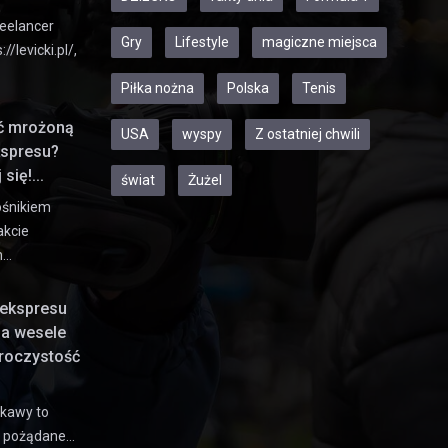
eelancer
Gry
Lifestyle
magiczne miejsca
//levicki.pl/,
Piłka nożna
Polska
Tenis
ić mrożoną
USA
wyspy
Z ostatniej chwili
kspresu?
się!...
świat
Żużel
ośnikiem
akcie
h…
ekspresu
na wesele
uroczystość
 kawy to
e pożądane…