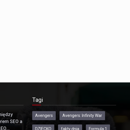
Tagi
między
Avengers
Avengers: Infinity War
erem SEO a
EO...
DZIECKO
fakty dnia
Formula 1