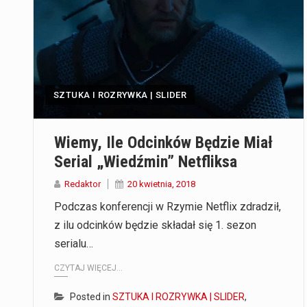
SZTUKA I ROZRYWKA | SLIDER
Wiemy, Ile Odcinków Będzie Miał
Serial „Wiedźmin” Netfliksa
Redaktor
20 kwietnia, 2018
Podczas konferencji w Rzymie Netflix zdradził,
z ilu odcinków będzie składał się 1. sezon
serialu…
CZYTAJ WIĘCEJ...
Posted in
SZTUKA I ROZRYWKA | SLIDER
,