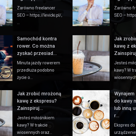
Zarówno freelancer
Zarówno fr
SEO – https://levicki.pl/,
SEO – https:
…
…
Samochód kontra
Jak zrob
rower. Co można
kawę z e
zyskać przesiad...
Zainspiruj 
Minuta jazdy rowerem
Jesteś mił
przedłuża podobno
kawy? W tr
życie o…
wiosennyc
Jak zrobić mrożoną
Wynajem 
kawę z ekspresu?
do kawy 
Zainspiruj...
lub inną 
r...
Jesteś miłośnikiem
kawy? W trakcie
Ekspres do
wiosennych oraz…
urządzeni