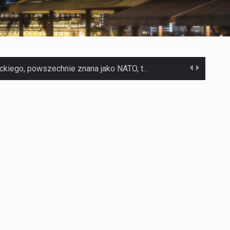
Czym jest Organizacja Traktatu Północnoatlantyckiego? Organizacja Traktatu Północnoatlantyckiego, powszechnie znana jako NATO, to międzynarodowy sojusz polityczno-wojskowy, który powstał 4 kwietnia 1949 roku. Został założony przez…
Jaką dynamikę wzrostu PKB przewidują prognozy gospodarcze dla Polski w 2026 roku? Prognozy dotyczące gospodarki Polski na rok 2026 sugerują, że Produkt Krajowy Brutto (PKB)…
Co to jest prognoza pogody na 14 dni? Prognoza pogody na 14 dni to niezwykle cenne narzędzie, które dostarcza szczegółowych informacji o długoterminowych warunkach atmosferycznych…
Co to jest serwis Aktualności Polska dzisiaj? Serwis Aktualności Polska dzisiaj to żywy i nowoczesny portal, który dostarcza najświeższe wieści z kraju i zagranicy. Obejmuje…
Co to jest cyberbezpieczeństwo w sieci? Cyberbezpieczeństwo w Internecie stanowi istotny element ochrony systemów informacyjnych. Jego zasadniczym celem jest zabezpieczenie przed różnorodnymi cyberzagrożeniami oraz ryzykiem,…
Czym były starożytne igrzyska olimpijskie w Grecji? Starożytne igrzyska olimpijskie odgrywały kluczową rolę w dziejach Grecji. Co cztery lata, w pięknej Olimpii, odbywały się te…
Co to jest globalne ocieplenie? Globalne ocieplenie to proces, który trwa od dłuższego czasu i prowadzi do podnoszenia się średnich temperatur zarówno na naszej planecie,…
Co to jest NATO? NATO, czyli Organizacja Traktatu Północnoatlantyckiego, to międzynarodowy sojusz wojskowy, który powstał 4 kwietnia 1949 roku. Jego głównym celem jest zapewnienie wolności…