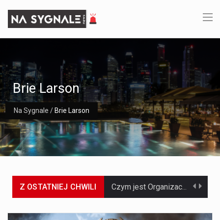
Brie Larson
Na Sygnale
/
Brie Larson
Z OSTATNIEJ CHWILI
Czym jest Organizacja Traktatu Północnoatlantyckiego? Organizacja Traktatu Północnoatlantyckiego, powszechnie znana jako NATO, to międzynarodowy sojusz polityczno-wojskowy, który powstał 4 kwietnia 1949 roku. Został założony przez…
Jaką dynamikę wzrostu PKB przewidują prognozy gospodarcze dla Polski w 2026 roku? Prognozy dotyczące gospodarki Polski na rok 2026 sugerują, że Produkt Krajowy Brutto (PKB)…