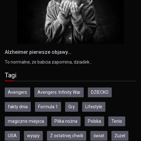
Alzheimer pierwsze objawy...
To normalne, że babcia zapomina, dziadek…
Tagi
Avengers
Avengers: Infinity War
DZIECKO
fakty dnia
Formula 1
Gry
Lifestyle
magiczne miejsca
Piłka nożna
Polska
Tenis
USA
wyspy
Z ostatniej chwili
świat
Żużel