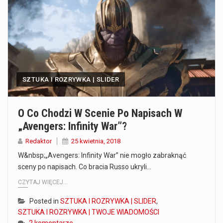
Co to jest prognoza pogody na 14 dni? Prognoza pogody na 14 dni to niezwykle cenne narzędzie, które dostarcza szczegółowych informacji o długoterminowych warunkach atmosferycznych…
Co to jest serwis Aktualności Polska dzisiaj? Serwis Aktualności Polska dzisiaj to żywy i nowoczesny portal, który dostarcza najświeższe wieści z kraju i zagranicy. Obejmuje…
Co to jest cyberbezpieczeństwo w sieci? Cyberbezpieczeństwo w Internecie stanowi istotny element ochrony systemów informacyjnych. Jego zasadniczym celem jest zabezpieczenie przed różnorodnymi cyberzagrożeniami oraz ryzykiem,…
SZTUKA I ROZRYWKA | SLIDER
Czym były starożytne igrzyska olimpijskie w Grecji? Starożytne igrzyska olimpijskie odgrywały kluczową rolę w dziejach Grecji. Co cztery lata, w pięknej Olimpii, odbywały się te…
Co to jest globalne ocieplenie? Globalne ocieplenie to proces, który trwa od dłuższego czasu i prowadzi do podnoszenia się średnich temperatur zarówno na naszej planecie,…
O Co Chodzi W Scenie Po Napisach W
„Avengers: Infinity War”?
Co to jest NATO? NATO, czyli Organizacja Traktatu Północnoatlantyckiego, to międzynarodowy sojusz wojskowy, który powstał 4 kwietnia 1949 roku. Jego głównym celem jest zapewnienie wolności…
Redaktor
25 kwietnia, 2018
Estetyka i styl: Elegancja vs Minimalizm Główną różnicą, którą widać na pierwszy rzut oka, jest sposób pracy materiału. Rolety rzymskie to produkt typu "2 w 1"…
W&nbsp;„Avengers: Infinity War” nie mogło zabraknąć
sceny po napisach. Co bracia Russo ukryli…
Co charakteryzuje wojnę na Ukrainie w 2026 roku? W 2026 roku wojna na Ukrainie trwa już pięć lat, a jej przebieg charakteryzuje się intensywnymi działaniami…
CZYTAJ WIĘCEJ...
Posted in
SZTUKA I ROZRYWKA | SLIDER
,
SZTUKA I ROZRYWKA | TWOJE WIADOMOŚCI
2 komentarze