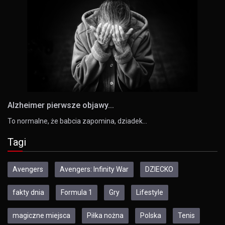
Alzheimer pierwsze objawy...
To normalne, że babcia zapomina, dziadek…
Tagi
Avengers
Avengers: Infinity War
DZIECKO
fakty dnia
Formula 1
Gry
Lifestyle
magiczne miejsca
Piłka nożna
Polska
Tenis