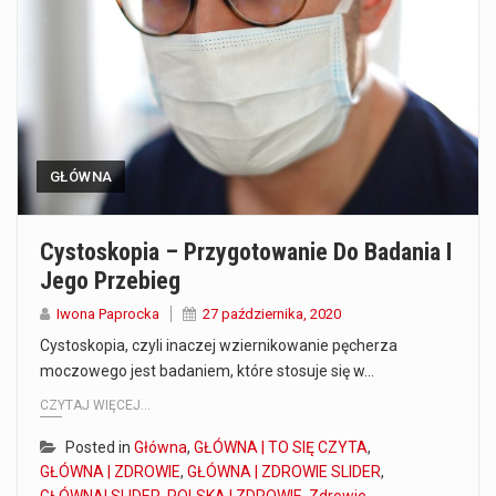
Co to jest prognoza pogody na 14 dni? Prognoza pogody na 14 dni to niezwykle cenne narzędzie, które dostarcza szczegółowych informacji o długoterminowych warunkach atmosferycznych…
Co to jest serwis Aktualności Polska dzisiaj? Serwis Aktualności Polska dzisiaj to żywy i nowoczesny portal, który dostarcza najświeższe wieści z kraju i zagranicy. Obejmuje…
Co to jest cyberbezpieczeństwo w sieci? Cyberbezpieczeństwo w Internecie stanowi istotny element ochrony systemów informacyjnych. Jego zasadniczym celem jest zabezpieczenie przed różnorodnymi cyberzagrożeniami oraz ryzykiem,…
GŁÓWNA
Czym były starożytne igrzyska olimpijskie w Grecji? Starożytne igrzyska olimpijskie odgrywały kluczową rolę w dziejach Grecji. Co cztery lata, w pięknej Olimpii, odbywały się te…
Co to jest globalne ocieplenie? Globalne ocieplenie to proces, który trwa od dłuższego czasu i prowadzi do podnoszenia się średnich temperatur zarówno na naszej planecie,…
Cystoskopia – Przygotowanie Do Badania I
Jego Przebieg
Co to jest NATO? NATO, czyli Organizacja Traktatu Północnoatlantyckiego, to międzynarodowy sojusz wojskowy, który powstał 4 kwietnia 1949 roku. Jego głównym celem jest zapewnienie wolności…
Iwona Paprocka
27 października, 2020
Estetyka i styl: Elegancja vs Minimalizm Główną różnicą, którą widać na pierwszy rzut oka, jest sposób pracy materiału. Rolety rzymskie to produkt typu "2 w 1"…
Cystoskopia, czyli inaczej wziernikowanie pęcherza
moczowego jest badaniem, które stosuje się w…
Co charakteryzuje wojnę na Ukrainie w 2026 roku? W 2026 roku wojna na Ukrainie trwa już pięć lat, a jej przebieg charakteryzuje się intensywnymi działaniami…
CZYTAJ WIĘCEJ...
Posted in
Główna
,
GŁÓWNA | TO SIĘ CZYTA
,
GŁÓWNA | ZDROWIE
,
GŁÓWNA | ZDROWIE SLIDER
,
GŁÓWNA| SLIDER
,
POLSKA | ZDROWIE
,
Zdrowie
,