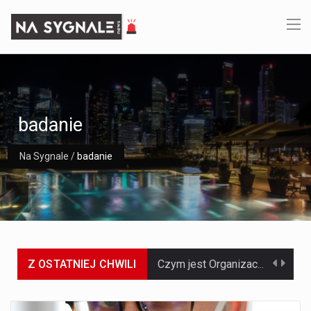
badanie
Na Sygnale
/
badanie
Z OSTATNIEJ CHWILI
Czym jest Organizacja Traktatu Północnoatlantyckiego? Organizacja Traktatu Północnoatlantyckiego, powszechnie znana jako NATO, to międzynarodowy sojusz polityczno-wojskowy, który powstał 4 kwietnia 1949 roku. Został założony przez…
Jaką dynamikę wzrostu PKB przewidują prognozy gospodarcze dla Polski w 2026 roku? Prognozy dotyczące gospodarki Polski na rok 2026 sugerują, że Produkt Krajowy Brutto (PKB)…