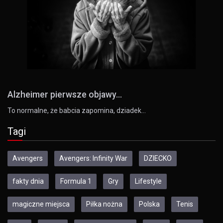
Alzheimer pierwsze objawy...
To normalne, że babcia zapomina, dziadek…
Tagi
Avengers
Avengers: Infinity War
DZIECKO
fakty dnia
Formula 1
Gry
Lifestyle
magiczne miejsca
Piłka nożna
Polska
Tenis