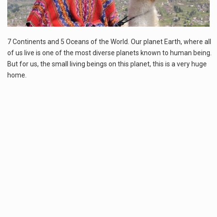
Estetyka i styl: Elegancja vs Minimalizm Główną różnicą, którą widać na pierwszy rzut oka, jest sposób pracy materiału. Rolety rzymskie to produkt typu "2 w 1"…
Co charakteryzuje wojnę na Ukrainie w 2026 roku? W 2026 roku wojna na Ukrainie trwa już pięć lat, a jej przebieg charakteryzuje się intensywnymi działaniami…
7 Continents and 5 Oceans of the World. Our planet Earth, where all
of us live is one of the most diverse planets known to human being.
Czym jest Organizacja Traktatu Północnoatlantyckiego? Organizacja Traktatu Północnoatlantyckiego, powszechnie znana jako NATO, to międzynarodowy sojusz polityczno-wojskowy, który powstał 4 kwietnia 1949 roku. Został założony przez…
But for us, the small living beings on this planet, this is a very huge
home.