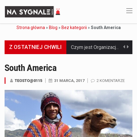
Strona główna
»
Blog
»
Bez kategorii
»
South America
Z OSTATNIEJ CHWILI
Jaką dynamikę wzrostu PKB przewidują prognozy gospodarcze dla Polski w 2026 roku? Prognozy dotyczące gospodarki Polski na rok 2026 sugerują, że Produkt Krajowy Brutto (PKB)…
Co to jest prognoza pogody na 14 dni? Prognoza pogody na 14 dni to niezwykle cenne narzędzie, które dostarcza szczegółowych informacji o długoterminowych warunkach atmosferycznych…
South America
Co to jest serwis Aktualności Polska dzisiaj? Serwis Aktualności Polska dzisiaj to żywy i nowoczesny portal, który dostarcza najświeższe wieści z kraju i zagranicy. Obejmuje…
TEOSTO@0115
31 MARCA, 2017
2 KOMENTARZE
Co to jest cyberbezpieczeństwo w sieci? Cyberbezpieczeństwo w Internecie stanowi istotny element ochrony systemów informacyjnych. Jego zasadniczym celem jest zabezpieczenie przed różnorodnymi cyberzagrożeniami oraz ryzykiem,…
Czym były starożytne igrzyska olimpijskie w Grecji? Starożytne igrzyska olimpijskie odgrywały kluczową rolę w dziejach Grecji. Co cztery lata, w pięknej Olimpii, odbywały się te…
Co to jest globalne ocieplenie? Globalne ocieplenie to proces, który trwa od dłuższego czasu i prowadzi do podnoszenia się średnich temperatur zarówno na naszej planecie,…
Co to jest NATO? NATO, czyli Organizacja Traktatu Północnoatlantyckiego, to międzynarodowy sojusz wojskowy, który powstał 4 kwietnia 1949 roku. Jego głównym celem jest zapewnienie wolności…