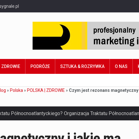
sygnale.pl
ZDROWIE
PODRÓŻE
SZTUKA & ROZRYWKA
O NAS
log
»
Polska
»
POLSKA | ZDROWIE
»
Czym jest rezonans magnetyczny i
agnetyczny i jakie ma