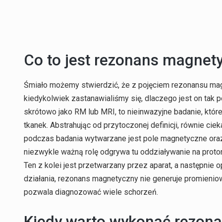
Co to jest rezonans magnet
Śmiało możemy stwierdzić, że z pojęciem rezonansu mag
kiedykolwiek zastanawialiśmy się, dlaczego jest on tak
skrótowo jako RM lub MRI, to nieinwazyjne badanie, któ
tkanek. Abstrahując od przytoczonej definicji, równie ci
podczas badania wytwarzane jest pole magnetyczne oraz
niezwykle ważną rolę odgrywa tu oddziaływanie na proton
Ten z kolei jest przetwarzany przez aparat, a następnie
działania, rezonans magnetyczny nie generuje promieni
pozwala diagnozować wiele schorzeń.
Kiedy warto wykonać rezon