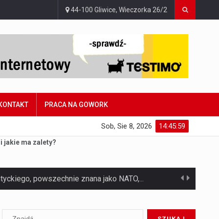
44-100 Gliwice, Wieczorka 26/2
KONTAKT
PRACA NA GOWORK
Sob, Sie 8, 2026
14:46:00
 jakie ma zalety?
Czym jest Organizacja Traktatu Północnoatlantyckiego? Organizacja Traktatu Północnoatlantyckiego, powszechnie znana jako NATO, to międzynarodowy sojusz polityczno-wojskowy, który powstał 4 kwietnia 1949 roku. Został założony przez…
Jaką dynamikę wzrostu PKB przewidują prognozy gospodarcze dla Polski w 2026 roku? Prognozy dotyczące gospodarki Polski na rok 2026 sugerują, że Produkt Krajowy Brutto (PKB)…