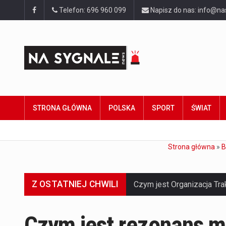
Telefon: 696 960 099
Napisz do nas: info@na
STRONA GŁÓWNA
POLSKA
SPORT
ŚWIAT
Strona główna
»
B
Z OSTATNIEJ CHWILI
Czym jest rezonans m