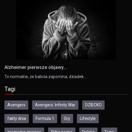
Alzheimer pierwsze objawy...
To normalne, że babcia zapomina, dziadek…
Tagi
Avengers
Avengers: Infinity War
DZIECKO
fakty dnia
Formula 1
Gry
Lifestyle
magiczne miejsca
Piłka nożna
Polska
Tenis