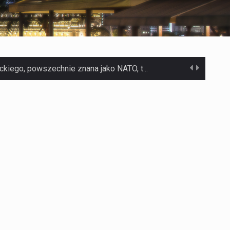
Czym jest Organizacja Traktatu Północnoatlantyckiego? Organizacja Traktatu Północnoatlantyckiego, powszechnie znana jako NATO, to międzynarodowy sojusz polityczno-wojskowy, który powstał 4 kwietnia 1949 roku. Został założony przez…
Jaką dynamikę wzrostu PKB przewidują prognozy gospodarcze dla Polski w 2026 roku? Prognozy dotyczące gospodarki Polski na rok 2026 sugerują, że Produkt Krajowy Brutto (PKB)…
Co to jest prognoza pogody na 14 dni? Prognoza pogody na 14 dni to niezwykle cenne narzędzie, które dostarcza szczegółowych informacji o długoterminowych warunkach atmosferycznych…
Co to jest serwis Aktualności Polska dzisiaj? Serwis Aktualności Polska dzisiaj to żywy i nowoczesny portal, który dostarcza najświeższe wieści z kraju i zagranicy. Obejmuje…
Co to jest cyberbezpieczeństwo w sieci? Cyberbezpieczeństwo w Internecie stanowi istotny element ochrony systemów informacyjnych. Jego zasadniczym celem jest zabezpieczenie przed różnorodnymi cyberzagrożeniami oraz ryzykiem,…
Czym były starożytne igrzyska olimpijskie w Grecji? Starożytne igrzyska olimpijskie odgrywały kluczową rolę w dziejach Grecji. Co cztery lata, w pięknej Olimpii, odbywały się te…
Co to jest globalne ocieplenie? Globalne ocieplenie to proces, który trwa od dłuższego czasu i prowadzi do podnoszenia się średnich temperatur zarówno na naszej planecie,…