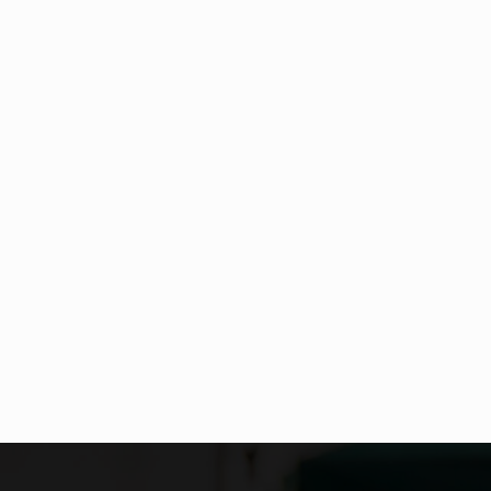
Co to jest NATO? NATO, czyli Organizacja Traktatu Północnoatlantyckiego, to międzynarodowy sojusz wojskowy, który powstał 4 kwietnia 1949 roku. Jego głównym celem jest zapewnienie wolności…
Estetyka i styl: Elegancja vs Minimalizm Główną różnicą, którą widać na pierwszy rzut oka, jest sposób pracy materiału. Rolety rzymskie to produkt typu "2 w 1"…
Co charakteryzuje wojnę na Ukrainie w 2026 roku? W 2026 roku wojna na Ukrainie trwa już pięć lat, a jej przebieg charakteryzuje się intensywnymi działaniami…