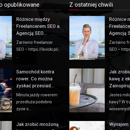
o opublikowane
Z ostatniej chwili
Różnice między
Różnice 
Freelancerem SEO a
Freelanc
Agencją SEO...
Agencją S
Zarówno freelancer
Zarówno fr
SEO – https://levicki.pl/,
SEO – https:
…
…
Samochód kontra
Jak zrob
rower. Co można
kawę z e
zyskać przesiad...
Zainspiruj 
Minuta jazdy rowerem
Jesteś mił
przedłuża podobno
kawy? W tr
życie o…
wiosennyc
Jak zrobić mrożoną
Wynajem 