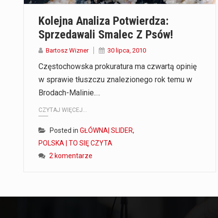
Kolejna Analiza Potwierdza:
Sprzedawali Smalec Z Psów!
Bartosz Wizner
30 lipca, 2010
Częstochowska prokuratura ma czwartą opinię
w sprawie tłuszczu znalezionego rok temu w
Brodach-Malinie.…
CZYTAJ WIĘCEJ...
Posted in
GŁÓWNA| SLIDER
,
POLSKA | TO SIĘ CZYTA
2 komentarze