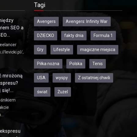
Tagi
między
Avengers
Avengers: Infinity War
erem SEO a
EO...
DZIECKO
fakty dnia
Formula 1
eelancer
Gry
Lifestyle
magiczne miejsca
//levicki.pl/,
Piłka nożna
Polska
Tenis
ić mrożoną
USA
wyspy
Z ostatniej chwili
kspresu?
się!...
świat
Żużel
ośnikiem
akcie
h…
ekspresu