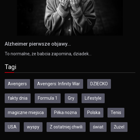
Alzheimer pierwsze objawy...
To normalne, że babcia zapomina, dziadek…
Tagi
Avengers
Avengers: Infinity War
DZIECKO
fakty dnia
Formula 1
Gry
Lifestyle
magiczne miejsca
Piłka nożna
Polska
Tenis
USA
wyspy
Z ostatniej chwili
świat
Żużel