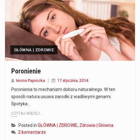
Co to jest prognoza pogody na 14 dni? Prognoza pogody na 14 dni to niezwykle cenne narzędzie, które dostarcza szczegółowych informacji o długoterminowych warunkach atmosferycznych…
Co to jest serwis Aktualności Polska dzisiaj? Serwis Aktualności Polska dzisiaj to żywy i nowoczesny portal, który dostarcza najświeższe wieści z kraju i zagranicy. Obejmuje…
Co to jest cyberbezpieczeństwo w sieci? Cyberbezpieczeństwo w Internecie stanowi istotny element ochrony systemów informacyjnych. Jego zasadniczym celem jest zabezpieczenie przed różnorodnymi cyberzagrożeniami oraz ryzykiem,…
GŁÓWNA | ZDROWIE
Czym były starożytne igrzyska olimpijskie w Grecji? Starożytne igrzyska olimpijskie odgrywały kluczową rolę w dziejach Grecji. Co cztery lata, w pięknej Olimpii, odbywały się te…
Co to jest globalne ocieplenie? Globalne ocieplenie to proces, który trwa od dłuższego czasu i prowadzi do podnoszenia się średnich temperatur zarówno na naszej planecie,…
Poronienie
Co to jest NATO? NATO, czyli Organizacja Traktatu Północnoatlantyckiego, to międzynarodowy sojusz wojskowy, który powstał 4 kwietnia 1949 roku. Jego głównym celem jest zapewnienie wolności…
Iwona Paprocka
17 stycznia, 2014
Poronienia to mechanizm doboru naturalnego. W ten
Estetyka i styl: Elegancja vs Minimalizm Główną różnicą, którą widać na pierwszy rzut oka, jest sposób pracy materiału. Rolety rzymskie to produkt typu "2 w 1"…
sposób natura usuwa zarodki z wadliwymi genami.
Spotyka…
Co charakteryzuje wojnę na Ukrainie w 2026 roku? W 2026 roku wojna na Ukrainie trwa już pięć lat, a jej przebieg charakteryzuje się intensywnymi działaniami…
CZYTAJ WIĘCEJ...
Posted in
GŁÓWNA | ZDROWIE
,
Zdrowie | Główna
2 komentarze