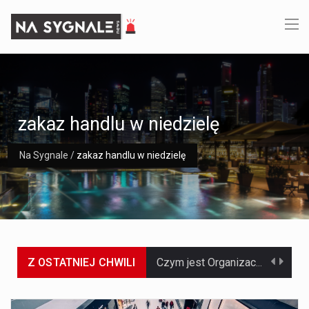
zakaz handlu w niedzielę
Na Sygnale
/
zakaz handlu w niedzielę
Z OSTATNIEJ CHWILI
Czym jest Organizacja Traktatu Północnoatlantyckiego? Organizacja Traktatu Północnoatlantyckiego, powszechnie znana jako NATO, to międzynarodowy sojusz polityczno-wojskowy, który powstał 4 kwietnia 1949 roku. Został założony przez…
Jaką dynamikę wzrostu PKB przewidują prognozy gospodarcze dla Polski w 2026 roku? Prognozy dotyczące gospodarki Polski na rok 2026 sugerują, że Produkt Krajowy Brutto (PKB)…