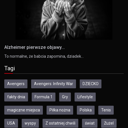
Alzheimer pierwsze objawy...
To normalne, że babcia zapomina, dziadek…
Tagi
Avengers
Avengers: Infinity War
DZIECKO
fakty dnia
Formula 1
Gry
Lifestyle
magiczne miejsca
Piłka nożna
Polska
Tenis
USA
wyspy
Z ostatniej chwili
świat
Żużel