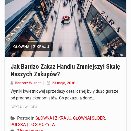
Co to jest prognoza pogody na 14 dni? Prognoza pogody na 14 dni to niezwykle cenne narzędzie, które dostarcza szczegółowych informacji o długoterminowych warunkach atmosferycznych…
Co to jest serwis Aktualności Polska dzisiaj? Serwis Aktualności Polska dzisiaj to żywy i nowoczesny portal, który dostarcza najświeższe wieści z kraju i zagranicy. Obejmuje…
Co to jest cyberbezpieczeństwo w sieci? Cyberbezpieczeństwo w Internecie stanowi istotny element ochrony systemów informacyjnych. Jego zasadniczym celem jest zabezpieczenie przed różnorodnymi cyberzagrożeniami oraz ryzykiem,…
GŁÓWNA | Z KRAJU
Czym były starożytne igrzyska olimpijskie w Grecji? Starożytne igrzyska olimpijskie odgrywały kluczową rolę w dziejach Grecji. Co cztery lata, w pięknej Olimpii, odbywały się te…
Co to jest globalne ocieplenie? Globalne ocieplenie to proces, który trwa od dłuższego czasu i prowadzi do podnoszenia się średnich temperatur zarówno na naszej planecie,…
Jak Bardzo Zakaz Handlu Zmniejszył Skalę
Naszych Zakupów?
Co to jest NATO? NATO, czyli Organizacja Traktatu Północnoatlantyckiego, to międzynarodowy sojusz wojskowy, który powstał 4 kwietnia 1949 roku. Jego głównym celem jest zapewnienie wolności…
Bartosz Wizner
23 maja, 2018
Estetyka i styl: Elegancja vs Minimalizm Główną różnicą, którą widać na pierwszy rzut oka, jest sposób pracy materiału. Rolety rzymskie to produkt typu "2 w 1"…
Wyniki kwietniowej sprzedaży detalicznej były dużo gorsze
od prognoz ekonomistów. Co pokazują dane…
Co charakteryzuje wojnę na Ukrainie w 2026 roku? W 2026 roku wojna na Ukrainie trwa już pięć lat, a jej przebieg charakteryzuje się intensywnymi działaniami…
CZYTAJ WIĘCEJ...
Posted in
GŁÓWNA | Z KRAJU
,
GŁÓWNA| SLIDER
,
POLSKA | TO SIĘ CZYTA
2 komentarze